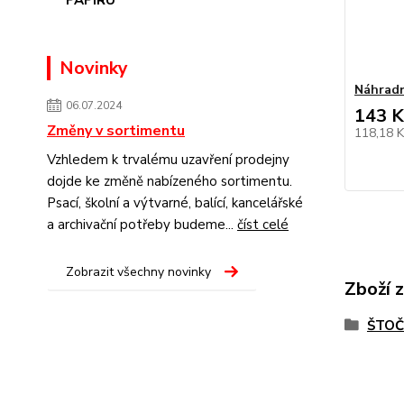
Novinky
Náhradn
06.07.2024
143 K
Změny v sortimentu
118,18 
Vzhledem k trvalému uzavření prodejny
dojde ke změně nabízeného sortimentu.
Psací, školní a výtvarné, balící, kancelářské
a archivační potřeby budeme...
číst celé
Zobrazit všechny novinky
Zboží 
ŠTOČ