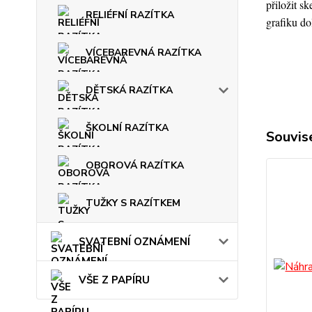
přiložit s
RELIÉFNÍ RAZÍTKA
grafiku d
VÍCEBAREVNÁ RAZÍTKA
DĚTSKÁ RAZÍTKA
ŠKOLNÍ RAZÍTKA
Souvise
OBOROVÁ RAZÍTKA
TUŽKY S RAZÍTKEM
SVATEBNÍ OZNÁMENÍ
VŠE Z PAPÍRU