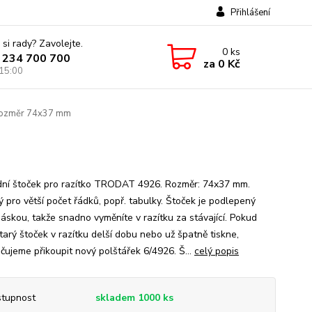
Přihlášení
 si rady? Zavolejte.
0
ks
 234 700 700
za
0 Kč
 15:00
rozměr 74x37 mm
ní štoček pro razítko TRODAT 4926. Rozměr: 74x37 mm.
 pro větší počet řádků, popř. tabulky. Štoček je podlepený
páskou, takže snadno vyměníte v razítku za stávající. Pokud
tarý štoček v razítku delší dobu nebo už špatně tiskne,
čujeme přikoupit nový polštářek 6/4926. Š...
celý popis
tupnost
skladem 1000 ks