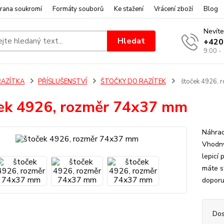
rana soukromí
Formáty souborů
Ke stažení
Vrácení zboží
Blog
Nevíte
Hledat
+420
9:00 -
RAZÍTKA
PŘÍSLUŠENSTVÍ
ŠTOČKY DO RAZÍTEK
štoček 4926, 
ek 4926, rozměr 74x37 mm
Náhrad
Vhodný
lepicí 
máte s
doporu
Dos