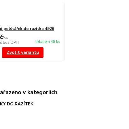
í polštářek do razítka 4926
č
/
ks
skladem 48 ks
Kč
bez DPH
Zvolit variantu
zařazeno v kategoriích
KY DO RAZÍTEK