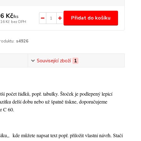
6 Kč
/
ks
Přidat do košíku
,16 Kč
bez DPH
roduktu:
s4926
Související zboží
1
počet řádků, popř. tabulky. Štoček je podlepený lepicí
razítku delší dobu nebo už špatně tiskne, doporučujeme
er C 60.
šíku,,
kde můžete napsat text popř. přiložit vlastní návrh. Stačí