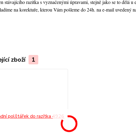
ken stávajícího razítka s vyznačenými úpravami, stejně jako se to dělá
oladíme na korektuře, kterou Vám pošleme do 24h. na e-mail uvedený n
jící zboží
1