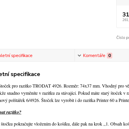
31
261
Číslo p
etní specifikace
Komentáře
0
tní specifikace
štoček pro razítko TRODAT 4926. Rozměr: 74x37 mm. Vhodný pro větší 
kže snadno vyměníte v razítku za stávající. Pokud máte starý štoček v 
nový polštářek 6/4926. Štoček lze vyrobit i do razítka Printer 60 a Print
nat razítko?
štočku pokračujte vložením do košíku, dále pak na krok ,,1. Obsah ko