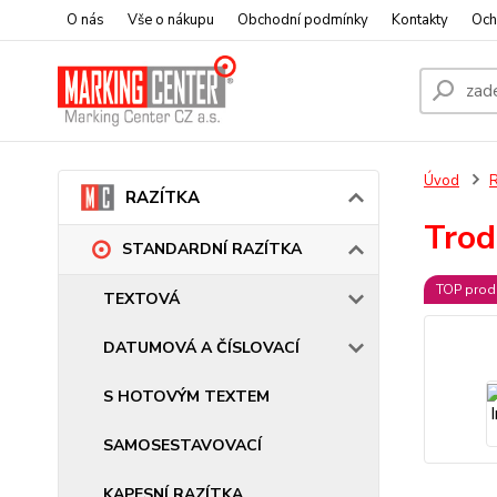
O nás
Vše o nákupu
Obchodní podmínky
Kontakty
Och
Úvod
RAZÍTKA
Trod
STANDARDNÍ RAZÍTKA
TOP prod
TEXTOVÁ
DATUMOVÁ A ČÍSLOVACÍ
S HOTOVÝM TEXTEM
SAMOSESTAVOVACÍ
KAPESNÍ RAZÍTKA