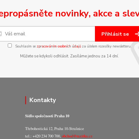
epropásněte novinky, akce a slev
Přihlásit se
Souhlasím se
zpracováním osobních údajů
za účelem rozesílky newsletteru.
Můžete se kdykoli odhlásit. Zasíláme jednou za 14 dní.
Kontakty
Sídlo společnosti Praha 10
Třebohostická 12, Praha 10-Strašnice
tel.: +420 234 700 700,
obchod@razitka.cz