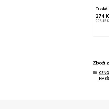
Trodat 
274 K
226,45 
Zboží 
CEN
NABÍ