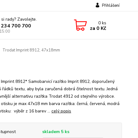
Přihlášení
 si rady? Zavolejte.
0
ks
 234 700 700
za
0 Kč
 15:00
Trodat Imprint 8912, 47x18mm
 Imprint 8912* Samobarvicí razítko Imprit 8912, doporučený
5 řádků textu, aby byla zaručená dobrá čitelnost textu. Jedná
evnější alternativu razítka Trodat 4912 od stejného výrobce.
 otisku je max 47x18 mm barva razítka: černá, červená, modrá
tisku: výběr z 16 barev ...
celý popis
tupnost
skladem 5 ks