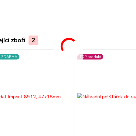
jící zboží
2
a ZDARMA
TOP produkt