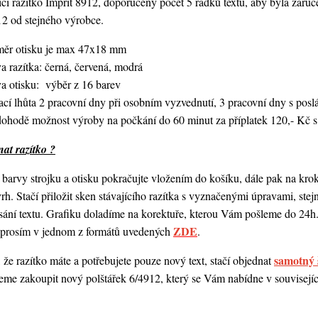
í razítko Imprit 8912, doporučený počet 5 řádků textu,
aby byla zaruče
12 od stejného výrobce.
měr otisku je max 47x18 mm
a razítka: černá, červená, modrá
va otisku: výběr z 16 barev
ací lhůta 2 pracovní dny při osobním vyzvednutí, 3 pracovní dny s po
dohodě možnost výroby na počkání do 60 minut za příplatek 120,- Kč s
at razítko ?
barvy strojku a otisku pokračujte vložením do košíku, dále pak na kro
vrh. Stačí přiložit sken stávajícího razítka s vyznačenými úpravami, st
ání textu. Grafiku doladíme na korektuře, kterou Vám pošleme do 24h.
ZDE
o prosím v jednom z formátů uvedených
.
samotný 
 že razítko máte a potřebujete pouze nový text, stačí objednat
me zakoupit nový polštářek 6/4912, který se Vám nabídne v souvisejícím
.