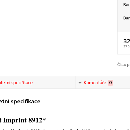
Bar
Bar
32
270
Číslo p
etní specifikace
Komentáře
0
tní specifikace
t Imprint 8912*