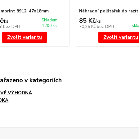
Imprint 8912, 47x18mm
Náhradní polštářek do razít
č
85 Kč
Skladem
/
ks
/
ks
1200 ks
skl
Kč
bez DPH
70,25 Kč
bez DPH
Zvolit variantu
Zvolit variantu
zařazeno v kategoriích
OVĚ VÝHODNÁ
DKA