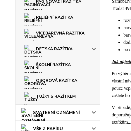
Samobarvic
PAGINOVACÍ RAZÍTKA
Trodat 49
RELIÉFNÍ RAZÍTKA
roz
barv
VÍCEBAREVNÁ RAZÍTKA
bar
dod
po 
DĚTSKÁ RAZÍTKA
Jak objedn
ŠKOLNÍ RAZÍTKA
Po výběru 
vlastní ná
OBOROVÁ RAZÍTKA
pouze veps
zašlete h
TUŽKY S RAZÍTKEM
V případě,
SVATEBNÍ OZNÁMENÍ
doporučuje
razítkům,,
VŠE Z PAPÍRU