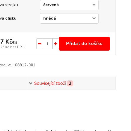
va strojku
va otisku
7 Kč
/
ks
Přidat do košíku
,25 Kč
bez DPH
roduktu:
08912-001
Související zboží
2