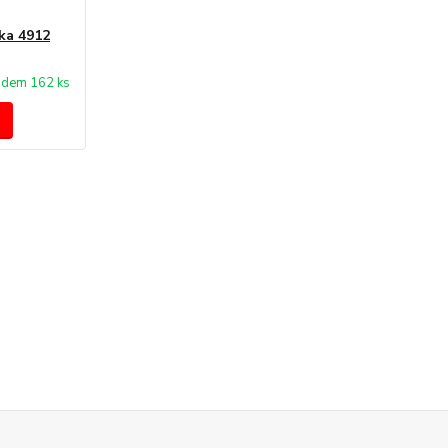
ka 4912
adem 162 ks