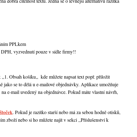
ná dobrá čitelnost textu. Jedná se o levnější alternativu razítka
sláním PPLkem
 DPH, vyzvednutí pouze v sídle firmy!!
k ,,1. Obsah košíku,,
kde můžete napsat text popř. přiložit
ejně jako se to dělá u e-mailové objednávky. Aplikace umožňuje
 na e-mail uvedený na objednávce. Pokud máte vlastní návrh,
štoček
. Pokud je razítko starší nebo má za sebou hodně otisků,
 zboží nebo si ho můžete najít v sekci ,,Příslušenství k