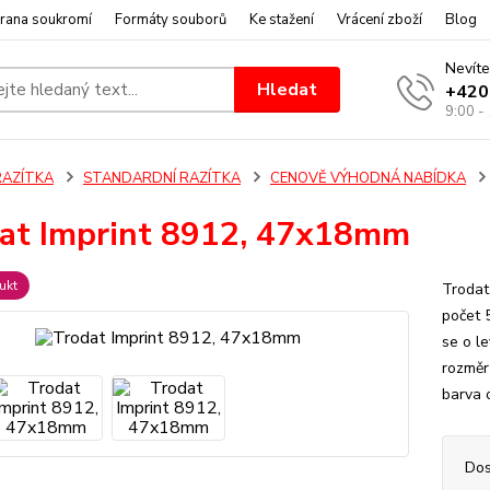
rana soukromí
Formáty souborů
Ke stažení
Vrácení zboží
Blog
Nevíte
Hledat
+420
9:00 -
RAZÍTKA
STANDARDNÍ RAZÍTKA
CENOVĚ VÝHODNÁ NABÍDKA
at Imprint 8912, 47x18mm
ukt
Trodat
počet 
se o l
rozměr
barva o
Dos