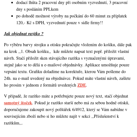
dodací lhůta 2 pracovní dny při osobním vyzvednutí, 3 pracovní
dny s posláním PPLkem
po dohodě možnost výroby na počkání do 60 minut za příplatek
120,- Kč s DPH, vyzvednutí pouze v sídle firmy!!
Jak objednat razítko ?
Po výběru barvy strojku a otisku pokračujte vložením do košíku, dále pak
na krok ,,1. Obsah košíku,,
kde můžete napsat text popř. přiložit vlastní
návrh. Stačí přiložit sken stávajícího razítka s vyznačenými úpravami,
stejně jako se to dělá u e-mailové objednávky. Aplikace umožňuje pouze
vepsání textu. Grafiku doladíme na korektuře, kterou Vám pošleme do
24h. na e-mail uvedený na objednávce. Pokud máte vlastní návrh,
zašlete
ZDE
ho prosím v jednom z formátů uvedených
.
V případě, že razítko máte a potřebujete pouze nový text, stačí objednat
samotný štoček
. Pokud je razítko starší nebo má za sebou hodně otisků,
doporučujeme zakoupit nový polštářek 6/4912, který se Vám nabídne v
souvisejícím zboží nebo si ho můžete najít v sekci ,,Příslušenství k
razítkům,,.