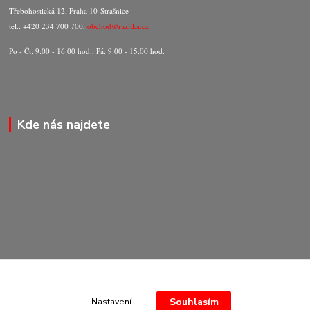
Třebohostická 12, Praha 10-Strašnice
tel.: +420 234 700 700,
obchod@razitka.cz
Po - Čt: 9:00 - 16:00 hod., Pá: 9:00 - 15:00 hod.
Kde nás najdete
Souhlasím
Nastavení