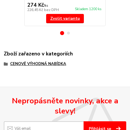
274 Kč
85 Kč
/
ks
/
ks
Skladem 1200 ks
226,45 Kč
bez DPH
70,25 Kč
bez
Zvolit variantu
Zboží zařazeno v kategoriích
CENOVĚ VÝHODNÁ NABÍDKA
Nepropásněte novinky, akce a
slevy!
Přihlásit se