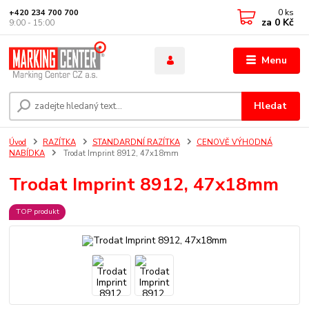
0
ks
+420 234 700 700
za
0 Kč
9:00 - 15:00
Menu
Hledat
Úvod
RAZÍTKA
STANDARDNÍ RAZÍTKA
CENOVĚ VÝHODNÁ
NABÍDKA
Trodat Imprint 8912, 47x18mm
Trodat Imprint 8912, 47x18mm
TOP produkt