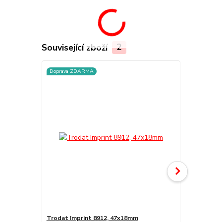
Související zboží
2
Doprava ZDARMA
TOP produkt
Trodat Imprint 8912, 47x18mm
Náhradní po