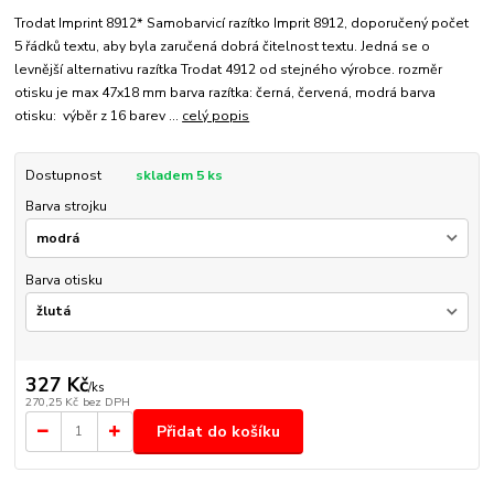
Trodat Imprint 8912* Samobarvicí razítko Imprit 8912, doporučený počet
5 řádků textu, aby byla zaručená dobrá čitelnost textu. Jedná se o
levnější alternativu razítka Trodat 4912 od stejného výrobce. rozměr
otisku je max 47x18 mm barva razítka: černá, červená, modrá barva
otisku: výběr z 16 barev ...
celý popis
Dostupnost
skladem 5 ks
Barva strojku
Barva otisku
327 Kč
/
ks
270,25 Kč
bez DPH
Přidat do košíku