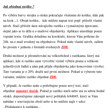
Jak objednat razítko ?
Po výběru barvy strojku a otisku pokračujte vložením do košíku, dále pak
na krok ,,1. Obsah košíku,,
kde můžete napsat text popř. přiložit vlastní
návrh. Stačí přiložit sken stávajícího razítka s vyznačenými úpravami,
stejně jako se to dělá u e-mailové objednávky. Aplikace umožňuje pouze
vepsání textu. Grafiku doladíme na korektuře, kterou Vám pošleme do
24h. na e-mail uvedený na objednávce. Pokud máte vlastní návrh, zašlete
ZDE
ho prosím v jednom z formátů uvedených
.
Druhá možnost je přesměrování na velkoobchod s razítkama, který má
aplikaci, kde si razítko sami vytvoříte včetně výběru písma a velikosti
jednotlivých řádků a nám pak přijde objednávka jako koncovému výrobci.
Tato varianta je o 20% dražší než první možnost. Pokud si vyberete tuto
ZDE
variantu, můžete razítko objednat
.
V případě, že razítko máte a potřebujete pouze nový text, stačí
samotný štoček
objednat
. Pokud je razítko starší nebo má za sebou hodně
otisků, doporučujeme zakoupit nový polštářek 6/44045, který se Vám
nabídne v souvisejícím zboží nebo si ho můžete najít v sekci
,,Příslušenství k razítkům,,.