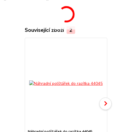
Související zboží
2
Náhradní polštářek do razítka 44045
štoček 4404