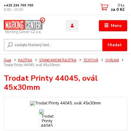
0
ks
+420 234 700 700
za
0 Kč
9:00 - 15:00
Menu
Hledat
Úvod
RAZÍTKA
STANDARDNÍ RAZÍTKA
TEXTOVÁ
OVÁLNÁ
Trodat Printy 44045, ovál 45x30mm
Trodat Printy 44045, ovál
45x30mm