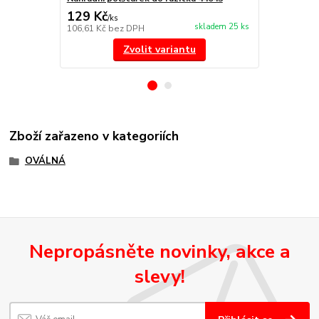
129 Kč
239 Kč
/
ks
/
ks
skladem 25 ks
106,61 Kč
bez DPH
197,52 Kč
be
Zvolit variantu
Zboží zařazeno v kategoriích
OVÁLNÁ
Nepropásněte novinky, akce a
slevy!