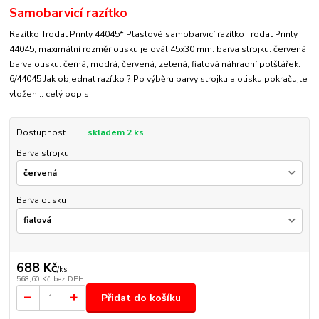
Samobarvicí razítko
Razítko Trodat Printy 44045* Plastové samobarvicí razítko Trodat Printy
44045, maximální rozměr otisku je ovál 45x30 mm. barva strojku: červená
barva otisku: černá, modrá, červená, zelená, fialová náhradní polštářek:
6/44045 Jak objednat razítko ? Po výběru barvy strojku a otisku pokračujte
vložen...
celý popis
Dostupnost
skladem 2 ks
Barva strojku
Barva otisku
688 Kč
/
ks
568,60 Kč
bez DPH
Přidat do košíku