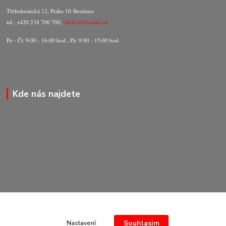
Třebohostická 12, Praha 10-Strašnice
tel.: +420 234 700 700,
obchod@razitka.cz
Po - Čt: 9:00 - 16:00 hod., Pá: 9:00 - 15:00 hod.
Kde nás najdete
Souhlasím
Nastavení