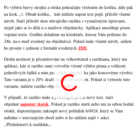
Po výběru barvy strojku a otisku pokračujte vložením do košíku, dále pak
na krok ,,1. Obsah košíku,,
kde můžete napsat text popř. přiložit vlastní
návrh. Stačí přiložit sken stávajícího razítka s vyznačenými úpravami,
stejně jako se to dělá u e-mailové objednávky. Aplikace umožňuje pouze
vepsání textu. Grafiku doladíme na korektuře, kterou Vám pošleme do
24h. na e-mail uvedený na objednávce. Pokud máte vlastní návrh, zašlete
ZDE
ho prosím v jednom z formátů uvedených
.
Druhá možnost je přesměrování na velkoobchod s razítkama, který má
aplikaci, kde si razítko sami vytvoříte včetně výběru písma a velikosti
jednotlivých řádků a nám pak přijde objednávka jako koncovému výrobci.
Tato varianta je o 20% dražší než první možnost. Pokud si vyberete tuto
ZDE
variantu, můžete razítko objednat
.
V případě, že razítko máte a potřebujete pouze nový text, stačí
samotný štoček
objednat
. Pokud je razítko starší nebo má za sebou hodně
otisků, doporučujeme zakoupit nový polštářek 6/4924, který se Vám
nabídne v souvisejícím zboží nebo si ho můžete najít v sekci
,,Příslušenství k razítkům,,.