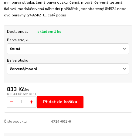
mm barva strojku: černá barva otisku: černá, modrá, červená, zelená,
fialová, modrá/červená náhradní polštářek: jednobarevný 6/4924 nebo
dvojbarevný 6/4924/2 J...
celý popis
Dostupnost
skladem 1 ks
Barva strojku
Barva otisku
833 Kč
/
ks
688,43 Kč
bez DPH
Přidat do košíku
Číslo produktu:
4724-001-6