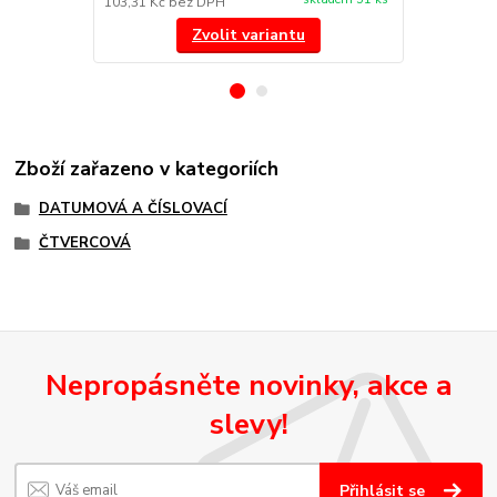
103,31 Kč
bez DPH
223,97 Kč
be
Zvolit variantu
Zboží zařazeno v kategoriích
DATUMOVÁ A ČÍSLOVACÍ
ČTVERCOVÁ
Nepropásněte novinky, akce a
slevy!
Přihlásit se