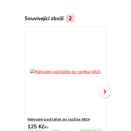
Související zboží
2
Náhradní polštářek do razítka 4924
štoček 4724
125 Kč
271 Kč
/
ks
/
ks
skladem 51 ks