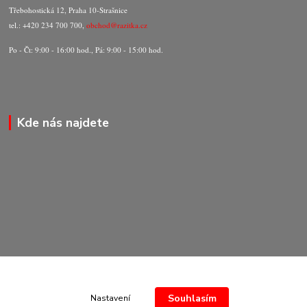
Třebohostická 12, Praha 10-Strašnice
tel.: +420 234 700 700,
obchod@razitka.cz
Po - Čt: 9:00 - 16:00 hod., Pá: 9:00 - 15:00 hod.
Kde nás najdete
Souhlasím
Nastavení