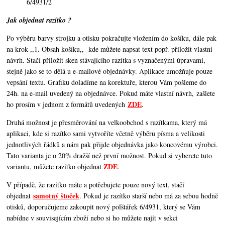
6/4931/2
Jak objednat razítko ?
Po výběru barvy strojku a otisku pokračujte vložením do košíku, dále pak
na krok ,,1. Obsah košíku,,
kde můžete napsat text popř. přiložit vlastní
návrh. Stačí přiložit sken stávajícího razítka s vyznačenými úpravami,
stejně jako se to dělá u e-mailové objednávky. Aplikace umožňuje pouze
vepsání textu. Grafiku doladíme na korektuře, kterou Vám pošleme do
24h. na e-mail uvedený na objednávce. Pokud máte vlastní návrh, zašlete
ZDE
ho prosím v jednom z formátů uvedených
.
Druhá možnost je přesměrování na velkoobchod s razítkama, který má
aplikaci, kde si razítko sami vytvoříte včetně výběru písma a velikosti
jednotlivých řádků a nám pak přijde objednávka jako koncovému výrobci.
Tato varianta je o 20% dražší než první možnost. Pokud si vyberete tuto
ZDE
variantu, můžete razítko objednat
.
V případě, že razítko máte a potřebujete pouze nový text, stačí
samotný štoček
objednat
. Pokud je razítko starší nebo má za sebou hodně
otisků, doporučujeme zakoupit nový polštářek 6/4931, který se Vám
nabídne v souvisejícím zboží nebo si ho můžete najít v sekci