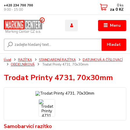
0
ks
+420 234 700 700
za
0 Kč
9:00 - 15:00
Menu
Hledat
Úvod
RAZÍTKA
STANDARDNÍ RAZÍTKA
DATUMOVÁ A ČÍSLOVACÍ
OBDELNÍKOVÁ
Trodat Printy 4731, 70x30mm
Trodat Printy 4731, 70x30mm
Samobarvicí razítko