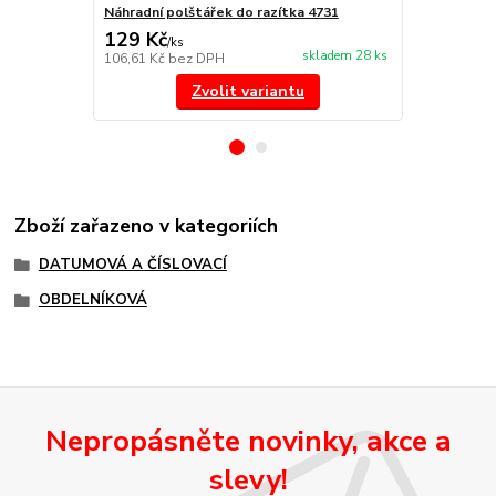
Náhradní polštářek do razítka 4731
štoček 4731
129 Kč
287 Kč
/
ks
/
ks
skladem 28 ks
106,61 Kč
bez DPH
237,19 Kč
be
Zvolit variantu
Zboží zařazeno v kategoriích
DATUMOVÁ A ČÍSLOVACÍ
OBDELNÍKOVÁ
Nepropásněte novinky, akce a
slevy!