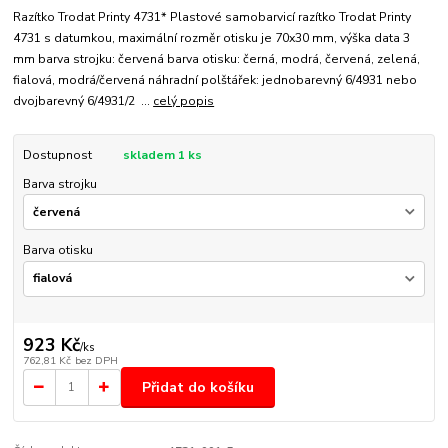
Razítko Trodat Printy 4731* Plastové samobarvicí razítko Trodat Printy
4731 s datumkou, maximální rozměr otisku je 70x30 mm, výška data 3
mm barva strojku: červená barva otisku: černá, modrá, červená, zelená,
fialová, modrá/červená náhradní polštářek: jednobarevný 6/4931 nebo
dvojbarevný 6/4931/2 ...
celý popis
Dostupnost
skladem 1 ks
Barva strojku
Barva otisku
923 Kč
/
ks
762,81 Kč
bez DPH
Přidat do košíku