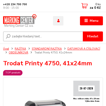
0
ks
+420 234 700 700
za
0 Kč
9:00 - 15:00
Menu
Hledat
Úvod
RAZÍTKA
STANDARDNÍ RAZÍTKA
DATUMOVÁ A ČÍSLOVACÍ
OBDELNÍKOVÁ
Trodat Printy 4750, 41x24mm
Trodat Printy 4750, 41x24mm
TOP produkt