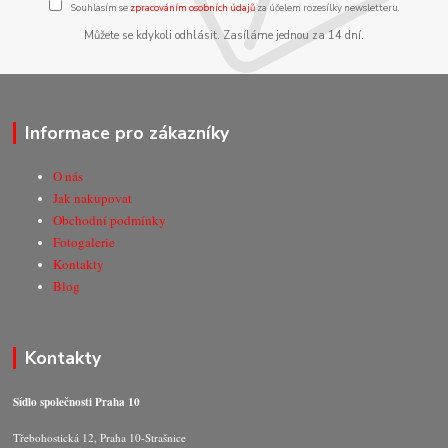
Souhlasím se
zpracováním osobních údajů
za účelem rozesílky newsletteru.
Můžete se kdykoli odhlásit. Zasíláme jednou za 14 dní.
Informace pro zákazníky
O nás
Jak nakupovat
Obchodní podmínky
Fotogalerie
Kontakty
Blog
Kontakty
Sídlo společnosti Praha 10
Třebohostická 12, Praha 10-Strašnice