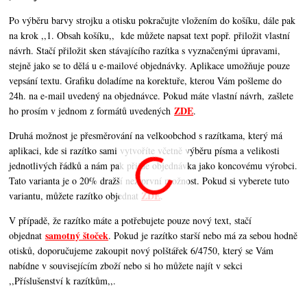
Po výběru barvy strojku a otisku pokračujte vložením do košíku, dále pak
na krok ,,1. Obsah košíku,,
kde můžete napsat text popř. přiložit vlastní
návrh. Stačí přiložit sken stávajícího razítka s vyznačenými úpravami,
stejně jako se to dělá u e-mailové objednávky. Aplikace umožňuje pouze
vepsání textu. Grafiku doladíme na korektuře, kterou Vám pošleme do
24h. na e-mail uvedený na objednávce. Pokud máte vlastní návrh, zašlete
ZDE
ho prosím v jednom z formátů uvedených
.
Druhá možnost je přesměrování na velkoobchod s razítkama, který má
aplikaci, kde si razítko sami vytvoříte včetně výběru písma a velikosti
jednotlivých řádků a nám pak přijde objednávka jako koncovému výrobci.
Tato varianta je o 20% dražší než první možnost. Pokud si vyberete tuto
ZDE
variantu, můžete razítko objednat
.
V případě, že razítko máte a potřebujete pouze nový text, stačí
samotný štoček
objednat
. Pokud je razítko starší nebo má za sebou hodně
otisků, doporučujeme zakoupit nový polštářek 6/4750, který se Vám
nabídne v souvisejícím zboží nebo si ho můžete najít v sekci
,,Příslušenství k razítkům,,.