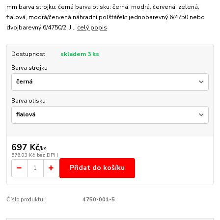
mm barva strojku: černá barva otisku: černá, modrá, červená, zelená,
fialová, modrá/červená náhradní polštářek: jednobarevný 6/4750 nebo
dvojbarevný 6/4750/2 J...
celý popis
Dostupnost
skladem 3 ks
Barva strojku
Barva otisku
697 Kč
/
ks
576,03 Kč
bez DPH
Přidat do košíku
Číslo produktu:
4750-001-5