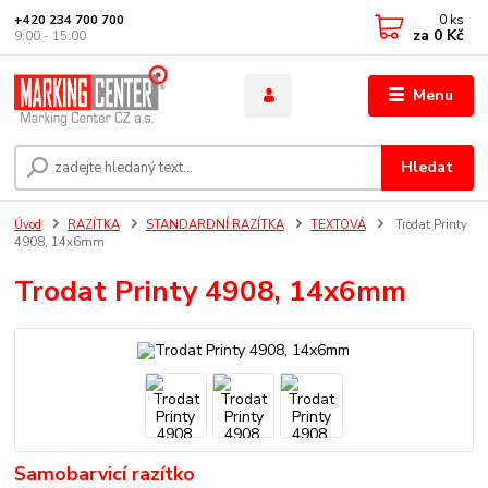
0
ks
+420 234 700 700
za
0 Kč
9:00 - 15:00
Menu
Hledat
Úvod
RAZÍTKA
STANDARDNÍ RAZÍTKA
TEXTOVÁ
Trodat Printy
4908, 14x6mm
Trodat Printy 4908, 14x6mm
Samobarvicí razítko