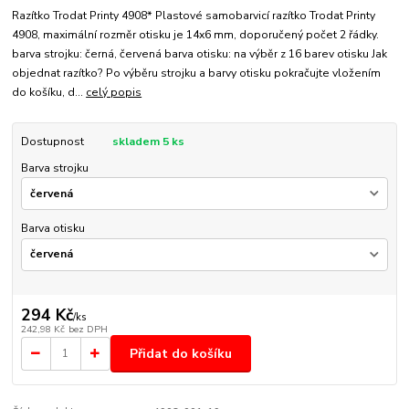
Razítko Trodat Printy 4908* Plastové samobarvicí razítko Trodat Printy
4908, maximální rozměr otisku je 14x6 mm, doporučený počet 2 řádky.
barva strojku: černá, červená barva otisku: na výběr z 16 barev otisku Jak
objednat razítko? Po výběru strojku a barvy otisku pokračujte vložením
do košíku, d...
celý popis
Dostupnost
skladem 5 ks
Barva strojku
Barva otisku
294 Kč
/
ks
242,98 Kč
bez DPH
Přidat do košíku