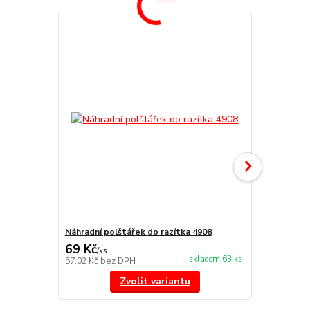
Náhradní polštářek do razítka 4908
štoček 4908
69 Kč
111 Kč
/
ks
/
ks
skladem 63 ks
57,02 Kč
bez DPH
91,74 Kč
bez
Zvolit variantu