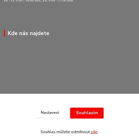
Po - Čt: 9:00 - 16:00 hod., Pá: 9:00 - 15:00 hod.
Kde nás najdete
Souhlasím
Nastavení
© Copyright 2020-2026 Marking Center CZ a.s.
Souhlas můžete odmítnout
zde
.
Vytvořeno na
Eshop-rychle.cz