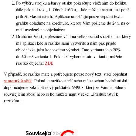
Po výběru strojku a barvy otisku pokračujte vložením do košíku,
dále pak na krok ,,1. Obsah košíku,,
kde můžete napsat text popř.
přiložit vlastní návrh. Aplikace umožňuje pouze vepsání textu,
grafiku doladíme na korektuře, kterou Vám pošleme do 24h. na e-
mail uvedený na objednávce.
Druhá možnost je přesměrování na velkoobchod s razitkama, který
má aplikaci kde si razítko sami vytvoříte a nám pak přijde
objednávka jako koncovému výrobci. Tato varianta je o 20%
dražší než varianta 1. Pokud si vyberete tuto variantu, můžete
razítko objednat
ZDE
V případě, že razítko máte a potřebujete pouze nový text, stačí objednat
samotný štoček
. Pokud je razítko starší nebo má za sebou hodně otisků,
doporučujeme zakoupit nový polštářek 6/4908, který se Vám nabídne v
souvisejícím zboží nebo si ho můžete najít v sekci ,,Příslušenství k
razítkům,,.
Související zboží
2