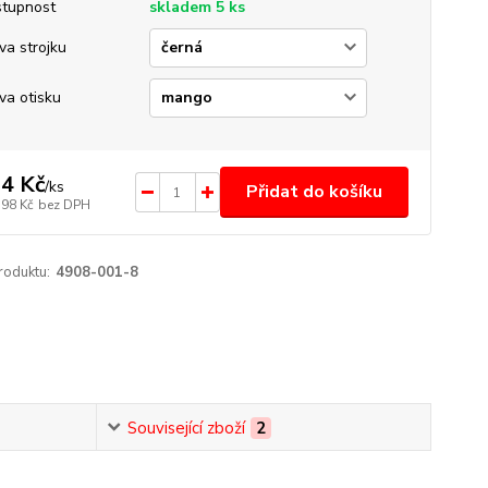
tupnost
skladem 5 ks
va strojku
va otisku
4 Kč
/
ks
Přidat do košíku
,98 Kč
bez DPH
roduktu:
4908-001-8
Související zboží
2