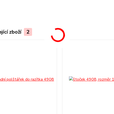
.
jící zboží
2