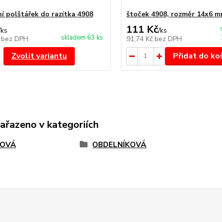
í polštářek do razítka 4908
štoček 4908, rozměr 14x6 
111 Kč
/
ks
/
ks
skladem 63 ks
č
bez DPH
91,74 Kč
bez DPH
Zvolit variantu
Přidat do ko
zařazeno v kategoriích
TOVÁ
OBDELNÍKOVÁ