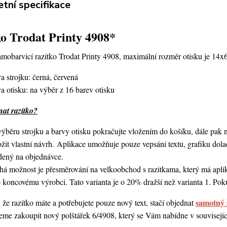
tní specifikace
o Trodat Printy 4908*
amobarvicí razítko Trodat Printy 4908,
maximální rozměr otisku je 14x
a strojku: černá, červená
a otisku: na výběr z 16 barev otisku
nat razítko?
ýběru strojku a barvy otisku pokračujte vložením do košíku, dále pak 
ožit vlastní návrh. Aplikace umožňuje pouze vepsání textu, grafiku do
dený na objednávce.
á možnost je přesměrování na velkoobchod s razitkama, který má aplika
 koncovému výrobci. Tato varianta je o 20% dražší než varianta 1. Poku
samotný 
 že razítko máte a potřebujete pouze nový text, stačí objednat
me zakoupit nový polštářek 6/4908, který se Vám nabídne v souvisejícím