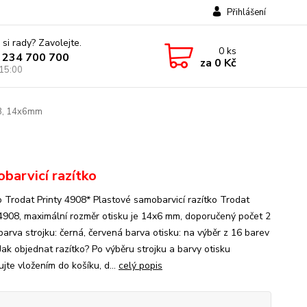
Přihlášení
 si rady? Zavolejte.
0
ks
 234 700 700
za
0 Kč
 15:00
08, 14x6mm
barvicí razítko
o Trodat Printy 4908* Plastové samobarvicí razítko Trodat
 4908, maximální rozměr otisku je 14x6 mm, doporučený počet 2
barva strojku: černá, červená barva otisku: na výběr z 16 barev
Jak objednat razítko? Po výběru strojku a barvy otisku
jte vložením do košíku, d...
celý popis