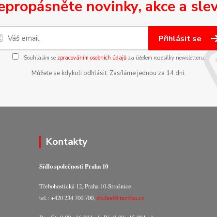
epropásněte novinky, akce a slev
Přihlásit se
Souhlasím se
zpracováním osobních údajů
za účelem rozesílky newsletteru.
Můžete se kdykoli odhlásit. Zasíláme jednou za 14 dní.
Kontakty
Sídlo společnosti Praha 10
Třebohostická 12, Praha 10-Strašnice
tel.: +420 234 700 700,
obchod@razitka.cz