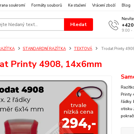
rana soukromí
Formáty souborů
Ke stažení
Vrácení zboží
Blog
Nevíte
Hledat
+420
9:00 -
RAZÍTKA
STANDARDNÍ RAZÍTKA
TEXTOVÁ
Trodat Printy 49
at Printy 4908, 14x6mm
Samo
Razítk
Printy
řádky. 
otisku 
pokraču