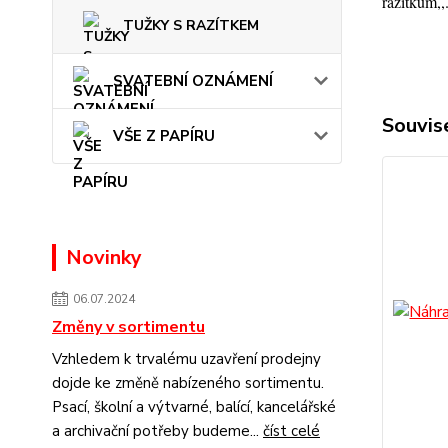
razítkům,,
TUŽKY S RAZÍTKEM
SVATEBNÍ OZNÁMENÍ
Souvise
VŠE Z PAPÍRU
Novinky
06.07.2024
Změny v sortimentu
Vzhledem k trvalému uzavření prodejny
dojde ke změně nabízeného sortimentu.
Psací, školní a výtvarné, balící, kancelářské
a archivační potřeby budeme...
číst celé