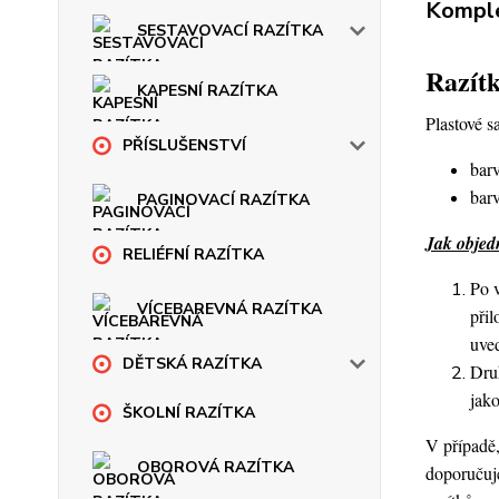
Komple
SESTAVOVACÍ RAZÍTKA
Razítk
KAPESNÍ RAZÍTKA
Plastové s
PŘÍSLUŠENSTVÍ
barv
barv
PAGINOVACÍ RAZÍTKA
Jak objed
RELIÉFNÍ RAZÍTKA
Po v
VÍCEBAREVNÁ RAZÍTKA
přil
uve
DĚTSKÁ RAZÍTKA
Druh
jako
ŠKOLNÍ RAZÍTKA
V případě,
OBOROVÁ RAZÍTKA
doporučuje