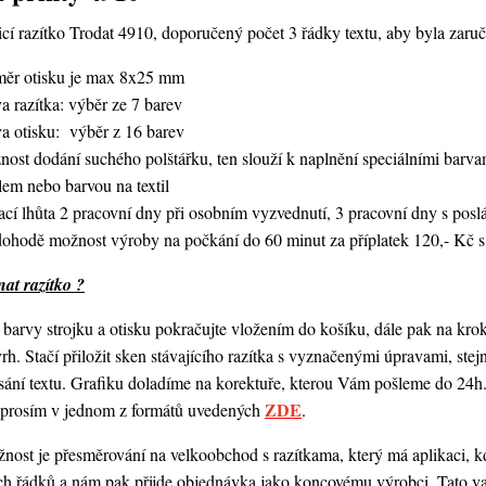
í razítko Trodat 4910, doporučený počet 3 řádky textu,
aby byla zaruč
měr otisku je max 8x25 mm
a razítka: výběr ze 7 barev
va otisku: výběr z 16 barev
nost dodání suchého polštářku, ten slouží k naplnění speciálními bar
lem nebo barvou na textil
ací lhůta 2 pracovní dny při osobním vyzvednutí, 3 pracovní dny s po
dohodě možnost výroby na počkání do 60 minut za příplatek 120,- Kč s
at razítko ?
barvy strojku a otisku pokračujte vložením do košíku, dále pak na kro
vrh. Stačí přiložit sken stávajícího razítka s vyznačenými úpravami, st
ání textu. Grafiku doladíme na korektuře, kterou Vám pošleme do 24h.
ZDE
o prosím v jednom z formátů uvedených
.
ost je přesměrování na velkoobchod s razítkama, který má aplikaci, kde
ch řádků a nám pak přijde objednávka jako koncovému výrobci. Tato va