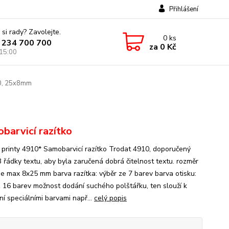
Přihlášení
 si rady? Zavolejte.
0
ks
 234 700 700
za
0 Kč
 15:00
10, 25x8mm
barvicí razítko
 printy 4910* Samobarvicí razítko Trodat 4910, doporučený
3 řádky textu, aby byla zaručená dobrá čitelnost textu. rozměr
 je max 8x25 mm barva razítka: výběr ze 7 barev barva otisku:
z 16 barev možnost dodání suchého polštářku, ten slouží k
ní speciálními barvami např...
celý popis