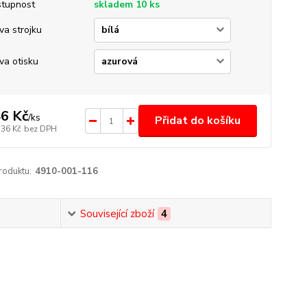
tupnost
skladem 10 ks
va strojku
va otisku
6 Kč
/
ks
Přidat do košíku
,36 Kč
bez DPH
roduktu:
4910-001-116
Související zboží
4