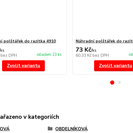
í polštářek do razítka 4910
Náhradní polštářek do razít
73 Kč
/
ks
/
ks
skladem 23 ks
sk
č
bez DPH
60,33 Kč
bez DPH
Zvolit variantu
Zvolit variantu
zařazeno v kategoriích
TOVÁ
OBDELNÍKOVÁ