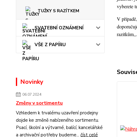
vyberete t
TUŽKY S RAZÍTKEM
V případě,
doporučuje
SVATEBNÍ OZNÁMENÍ
razítkům,,
VŠE Z PAPÍRU
Souvise
Novinky
06.07.2024
Změny v sortimentu
Vzhledem k trvalému uzavření prodejny
dojde ke změně nabízeného sortimentu.
Psací, školní a výtvarné, balící, kancelářské
a archivační potřeby budeme...
číst celé