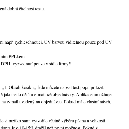
ená dobrá čitelnost textu.
vami např. rychleschnoucí, UV barvou viditelnou pouze pod UV
sláním PPLkem
 DPH, vyzvednutí pouze v sídle firmy!!
k ,,1. Obsah košíku,,
kde můžete napsat text popř. přiložit
ejně jako se to dělá u e-mailové objednávky. Aplikace umožňuje
 na e-mail uvedený na objednávce. Pokud máte vlastní návrh,
 si razítko sami vytvoříte včetně výběru písma a velikosti
rianta je o 10-15% dražší než první možnost. Pokud si