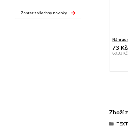
Zobrazit všechny novinky
Náhradn
73 Kč
60,33 K
Zboží 
TEX