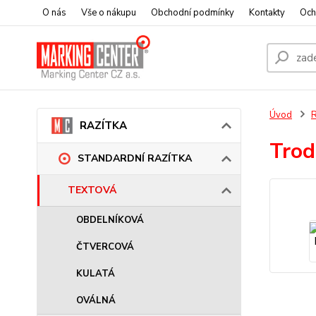
O nás
Vše o nákupu
Obchodní podmínky
Kontakty
Och
Úvod
RAZÍTKA
Trod
STANDARDNÍ RAZÍTKA
TEXTOVÁ
OBDELNÍKOVÁ
ČTVERCOVÁ
KULATÁ
OVÁLNÁ