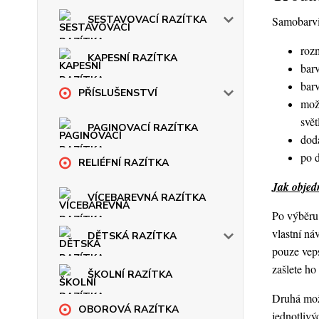
SESTAVOVACÍ RAZÍTKA
Samobarvic
roz
KAPESNÍ RAZÍTKA
barv
bar
PŘÍSLUŠENSTVÍ
mož
svět
PAGINOVACÍ RAZÍTKA
dod
po 
RELIÉFNÍ RAZÍTKA
Jak objedn
VÍCEBAREVNÁ RAZÍTKA
Po výběru 
vlastní ná
DĚTSKÁ RAZÍTKA
pouze veps
zašlete h
ŠKOLNÍ RAZÍTKA
Druhá možn
OBOROVÁ RAZÍTKA
jednotlivý