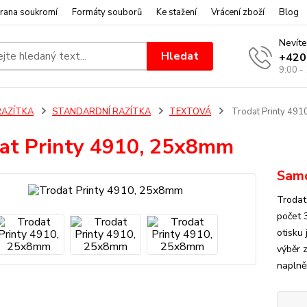
rana soukromí
Formáty souborů
Ke stažení
Vrácení zboží
Blog
Nevíte
Hledat
+420
9:00 -
RAZÍTKA
STANDARDNÍ RAZÍTKA
TEXTOVÁ
Trodat Printy 49
at Printy 4910, 25x8mm
Samo
Trodat
počet 
otisku
výběr 
naplně