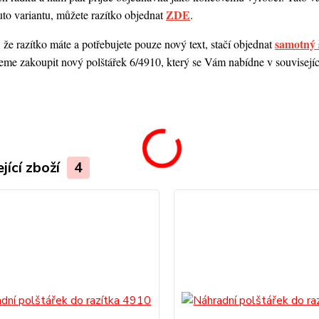
ZDE
uto variantu, můžete razítko objednat
.
samotný 
 že razítko máte a potřebujete pouze nový text, stačí objednat
me zakoupit nový polštářek 6/4910, který se Vám nabídne v souvisejícím
.
jící zboží
4