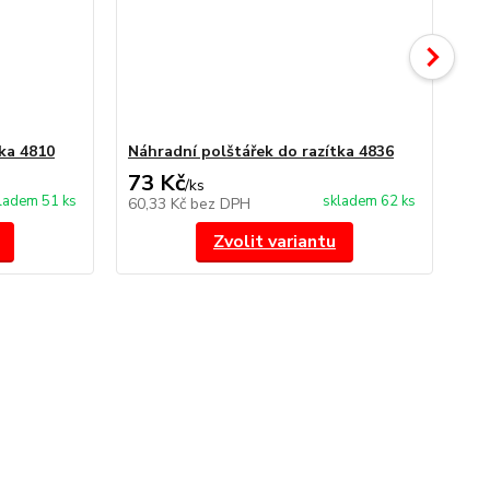
ka 4810
Náhradní polštářek do razítka 4836
št
73 Kč
1
/
ks
ladem 51 ks
skladem 62 ks
60,33 Kč
bez DPH
10
Zvolit variantu