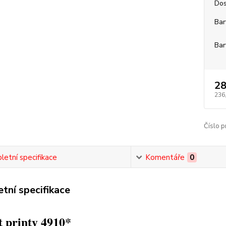
Dos
Bar
Bar
28
236
Číslo p
etní specifikace
Komentáře
0
tní specifikace
 printy 4910*