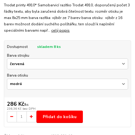
Trodat printy 4910* Samobarvicí razítko Trodat 4910, doporučený počet 3
řádky textu, aby byla zaručená dobrá čitelnost textu. rozměr otisku je
max 8x25 mm barva razítka: výběr ze 7 barev barva otisku: výběr z 16
barev možnost dodání suchého polštářku, ten slouží k naplnění
speciálními barvami např...
celý popis
Dostupnost
skladem 8 ks
Barva strojku
Barva otisku
286 Kč
/
ks
236,36 Kč
bez DPH
Přidat do košíku