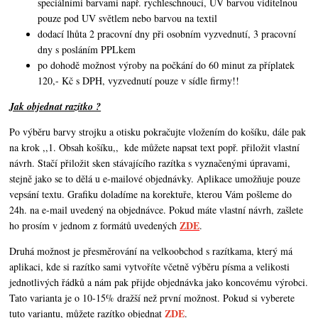
speciálními barvami např. rychleschnoucí, UV barvou viditelnou
pouze pod UV světlem nebo barvou na textil
dodací lhůta 2 pracovní dny při osobním vyzvednutí, 3 pracovní
dny s posláním PPLkem
po dohodě možnost výroby na počkání do 60 minut za příplatek
120,- Kč s DPH, vyzvednutí pouze v sídle firmy!!
Jak objednat razítko ?
Po výběru barvy strojku a otisku pokračujte vložením do košíku, dále pak
na krok ,,1. Obsah košíku,,
kde můžete napsat text popř. přiložit vlastní
návrh. Stačí přiložit sken stávajícího razítka s vyznačenými úpravami,
stejně jako se to dělá u e-mailové objednávky. Aplikace umožňuje pouze
vepsání textu. Grafiku doladíme na korektuře, kterou Vám pošleme do
24h. na e-mail uvedený na objednávce. Pokud máte vlastní návrh,
zašlete
ZDE
ho prosím v jednom z formátů uvedených
.
Druhá možnost je přesměrování na velkoobchod s razítkama, který má
aplikaci, kde si razítko sami vytvoříte včetně výběru písma a velikosti
jednotlivých řádků a nám pak přijde objednávka jako koncovému výrobci.
Tato varianta je o 10-15% dražší než první možnost. Pokud si vyberete
ZDE
tuto variantu, můžete razítko objednat
.