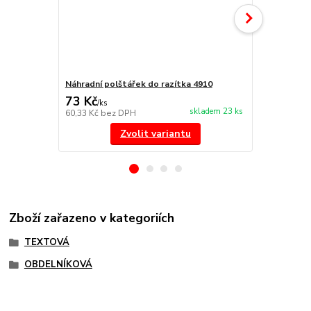
Náhradní polštářek do razítka 4910
Náhradní po
73 Kč
73 Kč
/
ks
/
ks
skladem 23 ks
60,33 Kč
bez DPH
60,33 Kč
bez
Zvolit variantu
Zboží zařazeno v kategoriích
TEXTOVÁ
OBDELNÍKOVÁ