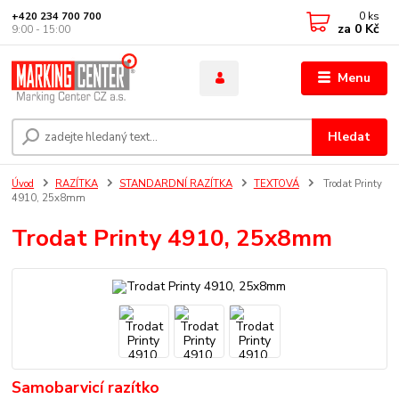
0
ks
+420 234 700 700
za
0 Kč
9:00 - 15:00
Menu
Hledat
Úvod
RAZÍTKA
STANDARDNÍ RAZÍTKA
TEXTOVÁ
Trodat Printy
4910, 25x8mm
Trodat Printy 4910, 25x8mm
Samobarvicí razítko