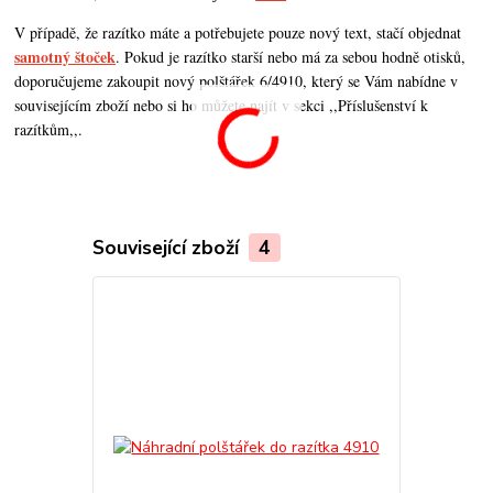
V případě, že razítko máte a potřebujete pouze nový text, stačí objednat
samotný štoček
. Pokud je razítko starší nebo má za sebou hodně otisků,
doporučujeme zakoupit nový polštářek 6/4910, který se Vám nabídne v
souvisejícím zboží nebo si ho můžete najít v sekci ,,Příslušenství k
razítkům,,.
Související zboží
4