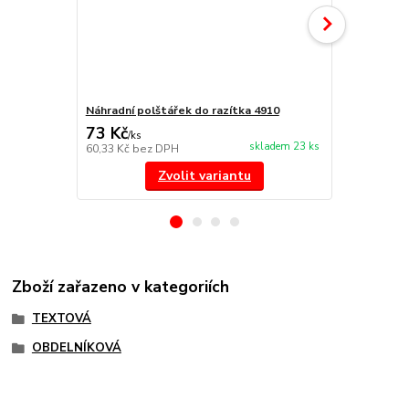
Náhradní polštářek do razítka 4910
Náhradní po
73 Kč
73 Kč
/
ks
/
ks
skladem 23 ks
60,33 Kč
bez DPH
60,33 Kč
bez
Zvolit variantu
Zboží zařazeno v kategoriích
TEXTOVÁ
OBDELNÍKOVÁ