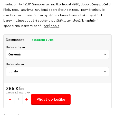
Trodat printy 4910* Samobarvicí razítko Trodat 4910, doporučený počet 3
řádky textu, aby byla zaručená dobrá čitelnost textu. rozměr otisku je
max 8x25 mm barva razítka: výběr ze 7 barev barva otisku: výběr z 16
barev možnost dodání suchého polštářku, ten slouží k naplnění
speciálními barvami např...
celý popis
Dostupnost
skladem 10 ks
Barva strojku
Barva otisku
286 Kč
/
ks
236,36 Kč
bez DPH
Přidat do košíku