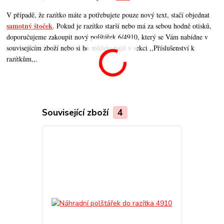
V případě, že razítko máte a potřebujete pouze nový text, stačí objednat
samotný štoček
. Pokud je razítko starší nebo má za sebou hodně otisků,
doporučujeme zakoupit nový polštářek 6/4910, který se Vám nabídne v
souvisejícím zboží nebo si ho můžete najít v sekci ,,Příslušenství k
razítkům,,.
Související zboží
4