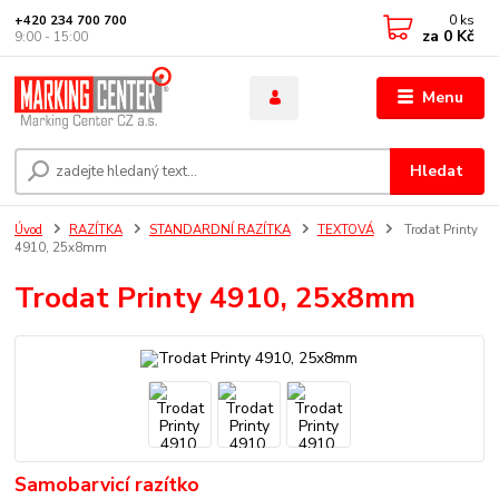
0
ks
+420 234 700 700
za
0 Kč
9:00 - 15:00
Menu
Hledat
Úvod
RAZÍTKA
STANDARDNÍ RAZÍTKA
TEXTOVÁ
Trodat Printy
4910, 25x8mm
Trodat Printy 4910, 25x8mm
Samobarvicí razítko