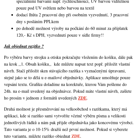
speciálními barvami např. rychleschnoucí, UV barvou viditelnou
pouze pod UV světlem nebo barvou na textil
dodací lhůta 2 pracovní dny při osobním vyzvednutí, 3 pracovní
dny s posláním PPLkem
po dohodě možnost výroby na počkání do 60 minut za příplatek
120,- Kč s DPH, vyzvednutí pouze v sídle firmy!!
Jak objednat razítko ?
Po výběru barvy strojku a otisku pokračujte vložením do košíku, dále pak
na krok ,,1. Obsah košíku,,
kde můžete napsat text popř. přiložit vlastní
návrh. Stačí přiložit sken stávajícího razítka s vyznačenými úpravami,
stejně jako se to dělá u e-mailové objednávky. Aplikace umožňuje pouze
vepsání textu. Grafiku doladíme na korektuře, kterou Vám pošleme do
24h. na e-mail uvedený na objednávce. Pokud máte vlastní návrh,
zašlete
ZDE
ho prosím v jednom z formátů uvedených
.
Druhá možnost je přesměrování na velkoobchod s razítkama, který má
aplikaci, kde si razítko sami vytvoříte včetně výběru písma a velikosti
jednotlivých řádků a nám pak přijde objednávka jako koncovému výrobci.
Tato varianta je o 10-15% dražší než první možnost. Pokud si vyberete
ZDE
tuto variantu, můžete razítko objednat
.