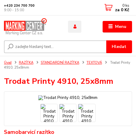
0
ks
+420 234 700 700
za
0 Kč
9:00 - 15:00
Menu
Hledat
Úvod
RAZÍTKA
STANDARDNÍ RAZÍTKA
TEXTOVÁ
Trodat Printy
4910, 25x8mm
Trodat Printy 4910, 25x8mm
Samobarvicí razítko