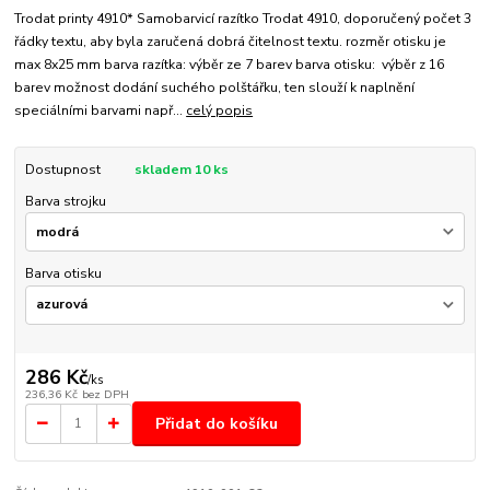
Trodat printy 4910* Samobarvicí razítko Trodat 4910, doporučený počet 3
řádky textu, aby byla zaručená dobrá čitelnost textu. rozměr otisku je
max 8x25 mm barva razítka: výběr ze 7 barev barva otisku: výběr z 16
barev možnost dodání suchého polštářku, ten slouží k naplnění
speciálními barvami např...
celý popis
Dostupnost
skladem 10 ks
Barva strojku
Barva otisku
286 Kč
/
ks
236,36 Kč
bez DPH
Přidat do košíku