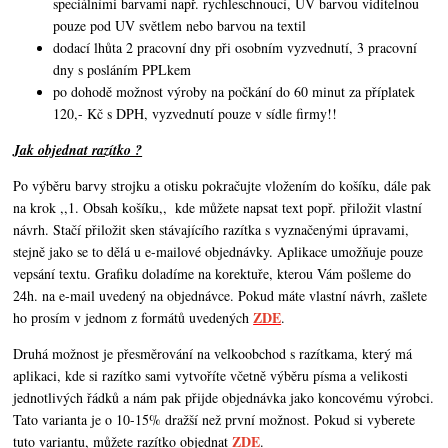
speciálními barvami např. rychleschnoucí, UV barvou viditelnou
pouze pod UV světlem nebo barvou na textil
dodací lhůta 2 pracovní dny při osobním vyzvednutí, 3 pracovní
dny s posláním PPLkem
po dohodě možnost výroby na počkání do 60 minut za příplatek
120,- Kč s DPH, vyzvednutí pouze v sídle firmy!!
Jak objednat razítko ?
Po výběru barvy strojku a otisku pokračujte vložením do košíku, dále pak
na krok ,,1. Obsah košíku,,
kde můžete napsat text popř. přiložit vlastní
návrh. Stačí přiložit sken stávajícího razítka s vyznačenými úpravami,
stejně jako se to dělá u e-mailové objednávky. Aplikace umožňuje pouze
vepsání textu. Grafiku doladíme na korektuře, kterou Vám pošleme do
24h. na e-mail uvedený na objednávce. Pokud máte vlastní návrh,
zašlete
ZDE
ho prosím v jednom z formátů uvedených
.
Druhá možnost je přesměrování na velkoobchod s razítkama, který má
aplikaci, kde si razítko sami vytvoříte včetně výběru písma a velikosti
jednotlivých řádků a nám pak přijde objednávka jako koncovému výrobci.
Tato varianta je o 10-15% dražší než první možnost. Pokud si vyberete
ZDE
tuto variantu, můžete razítko objednat
.