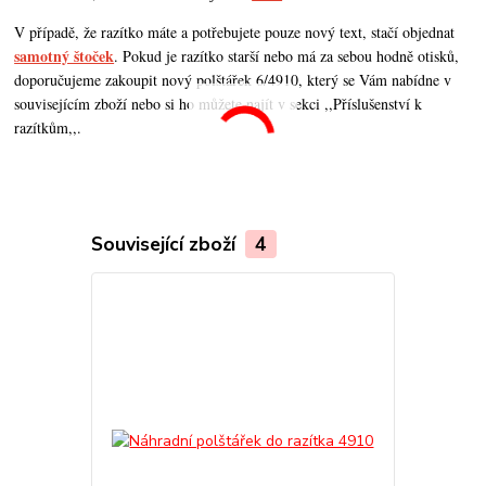
V případě, že razítko máte a potřebujete pouze nový text, stačí objednat
samotný štoček
. Pokud je razítko starší nebo má za sebou hodně otisků,
doporučujeme zakoupit nový polštářek 6/4910, který se Vám nabídne v
souvisejícím zboží nebo si ho můžete najít v sekci ,,Příslušenství k
razítkům,,.
Související zboží
4