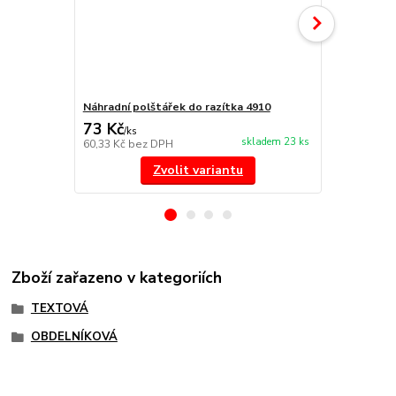
Náhradní polštářek do razítka 4910
Náhradní po
73 Kč
73 Kč
/
ks
/
ks
skladem 23 ks
60,33 Kč
bez DPH
60,33 Kč
bez
Zvolit variantu
Zboží zařazeno v kategoriích
TEXTOVÁ
OBDELNÍKOVÁ