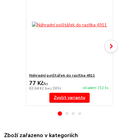
Náhradní polštářek do razítka 4911
NORIS 191 r
77 Kč
297 Kč
/
ks
/
ks
skladem 152 ks
63,64 Kč
bez DPH
245,45 Kč
be
Zvolit variantu
Zboží zařazeno v kategoriích