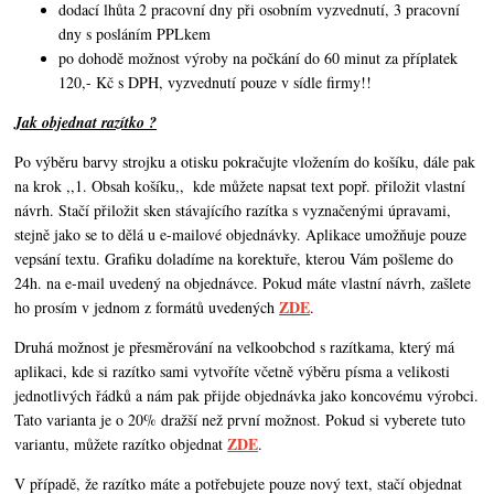
dodací lhůta 2 pracovní dny při osobním vyzvednutí, 3 pracovní
dny s posláním PPLkem
po dohodě možnost výroby na počkání do 60 minut za příplatek
120,- Kč s DPH, vyzvednutí pouze v sídle firmy!!
Jak objednat razítko ?
Po výběru barvy strojku a otisku pokračujte vložením do košíku, dále pak
na krok ,,1. Obsah košíku,,
kde můžete napsat text popř. přiložit vlastní
návrh. Stačí přiložit sken stávajícího razítka s vyznačenými úpravami,
stejně jako se to dělá u e-mailové objednávky. Aplikace umožňuje pouze
vepsání textu. Grafiku doladíme na korektuře, kterou Vám pošleme do
24h. na e-mail uvedený na objednávce. Pokud máte vlastní návrh,
zašlete
ZDE
ho prosím v jednom z formátů uvedených
.
Druhá možnost je přesměrování na velkoobchod s razítkama, který má
aplikaci, kde si razítko sami vytvoříte včetně výběru písma a velikosti
jednotlivých řádků a nám pak přijde objednávka jako koncovému výrobci.
Tato varianta je o 20% dražší než první možnost. Pokud si vyberete tuto
ZDE
variantu, můžete razítko objednat
.
V případě, že razítko máte a potřebujete pouze nový text, stačí objednat