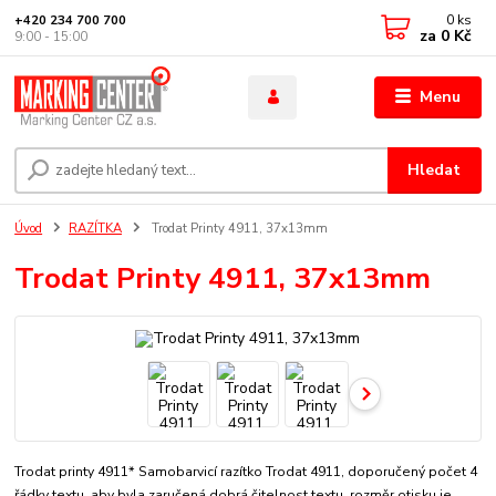
0
ks
+420 234 700 700
za
0 Kč
9:00 - 15:00
Menu
Hledat
Úvod
RAZÍTKA
Trodat Printy 4911, 37x13mm
Trodat Printy 4911, 37x13mm
Trodat printy 4911* Samobarvicí razítko Trodat 4911, doporučený počet 4
řádky textu, aby byla zaručená dobrá čitelnost textu. rozměr otisku je