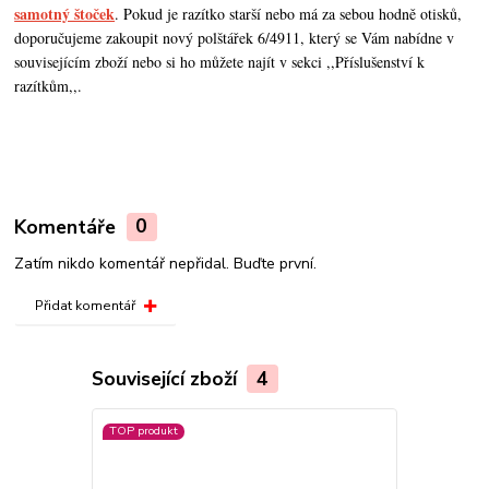
samotný štoček
. Pokud je razítko starší nebo má za sebou hodně otisků,
doporučujeme zakoupit nový polštářek 6/4911, který se Vám nabídne v
souvisejícím zboží nebo si ho můžete najít v sekci ,,Příslušenství k
razítkům,,.
Komentáře
0
Zatím nikdo komentář nepřidal. Buďte první.
Přidat komentář
Související zboží
4
TOP produkt