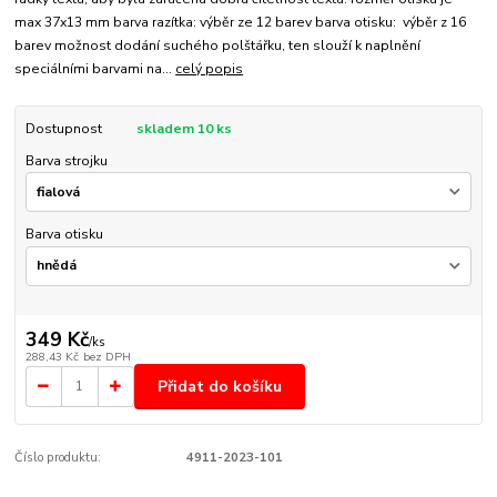
max 37x13 mm barva razítka: výběr ze 12 barev barva otisku: výběr z 16
barev možnost dodání suchého polštářku, ten slouží k naplnění
speciálními barvami na...
celý popis
Dostupnost
skladem 10 ks
Barva strojku
Barva otisku
349 Kč
/
ks
288,43 Kč
bez DPH
Přidat do košíku
Číslo produktu:
4911-2023-101