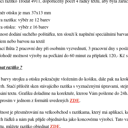
í razítko Trodat 4911, doporučený počet 4 řádky textu,
aby byla zaruč
měr otisku je max 37x13 mm
a razítka: výběr ze 12 barev
va otisku: výběr z 16 barev
nost dodání suchého polštářku, ten slouží k naplnění speciálními bar
lem nebo barvou na textil
ací lhůta 2 pracovní dny při osobním vyzvednutí, 3 pracovní dny s po
dohodě možnost výroby na počkání do 60 minut za příplatek 120,- Kč s
at razítko ?
barvy strojku a otisku pokračujte vložením do košíku, dále pak na kro
vrh. Stačí přiložit sken stávajícího razítka s vyznačenými úpravami, st
ání textu. Grafiku doladíme na korektuře, kterou Vám pošleme do 24h.
ZDE
o prosím v jednom z formátů uvedených
.
ost je přesměrování na velkoobchod s razítkama, který má aplikaci, kde
ch řádků a nám pak přijde objednávka jako koncovému výrobci. Tato va
ZDE
ntu, můžete razítko objednat
.