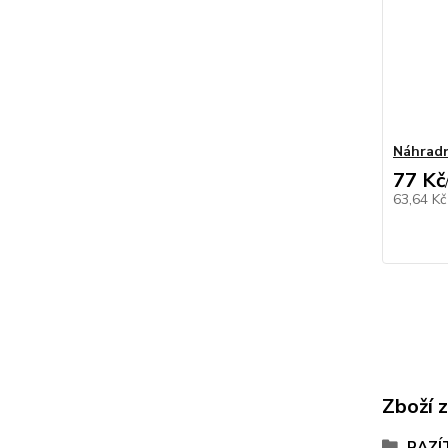
Náhradn
77 Kč
63,64 K
Zboží 
RAZÍ