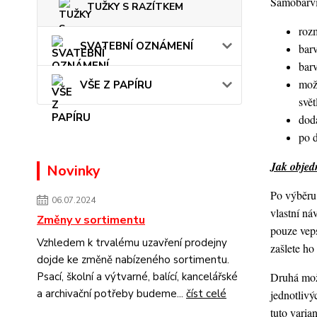
Samobarvic
TUŽKY S RAZÍTKEM
roz
SVATEBNÍ OZNÁMENÍ
barv
bar
mož
VŠE Z PAPÍRU
svět
dod
po 
Jak objedn
Novinky
Po výběru 
06.07.2024
vlastní ná
Změny v sortimentu
pouze veps
Vzhledem k trvalému uzavření prodejny
zašlete h
dojde ke změně nabízeného sortimentu.
Druhá možn
Psací, školní a výtvarné, balící, kancelářské
a archivační potřeby budeme...
číst celé
jednotlivý
tuto varia