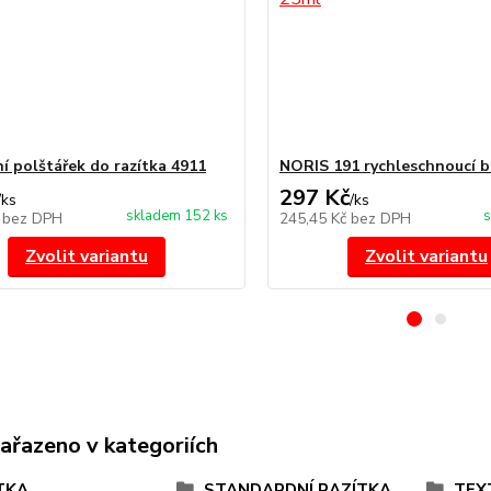
í polštářek do razítka 4911
NORIS 191 rychleschnoucí b
297 Kč
/
ks
/
ks
skladem 152 ks
s
č
bez DPH
245,45 Kč
bez DPH
Zvolit variantu
Zvolit variantu
zařazeno v kategoriích
TKA
STANDARDNÍ RAZÍTKA
TEX