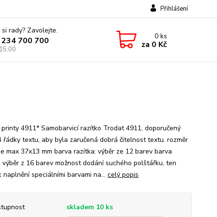
Přihlášení
 si rady? Zavolejte.
0
ks
 234 700 700
za
0 Kč
 15:00
 printy 4911* Samobarvicí razítko Trodat 4911, doporučený
4 řádky textu, aby byla zaručená dobrá čitelnost textu. rozměr
 je max 37x13 mm barva razítka: výběr ze 12 barev barva
: výběr z 16 barev možnost dodání suchého polštářku, ten
k naplnění speciálními barvami na...
celý popis
tupnost
skladem 10 ks