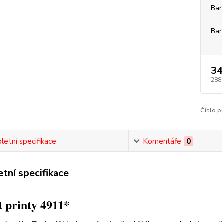
Bar
Bar
34
288
Číslo p
etní specifikace
Komentáře
0
tní specifikace
 printy 4911*