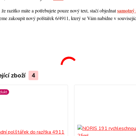
samotný 
 že razítko máte a potřebujete pouze nový text, stačí objednat
me zakoupit nový polštářek 6/4911, který se Vám nabídne v souvisejícím
.
jící zboží
4
dukt