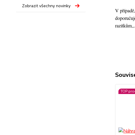
Zobrazit všechny novinky
V případě,
doporučuje
razítkům,,
Souvise
TOP pro