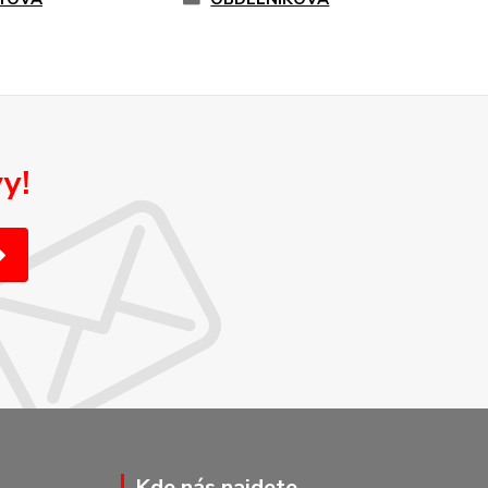
y!
Kde nás najdete