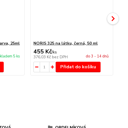
arva, 25ml
NORIS 325 na látku, černá, 50 ml
NO
455 Kč
4
/
ks
kladem 5 ks
do 3 - 14 dnů
376,03 Kč
bez DPH
34
Přidat do košíku
TOVÁ
OBDELNÍKOVÁ