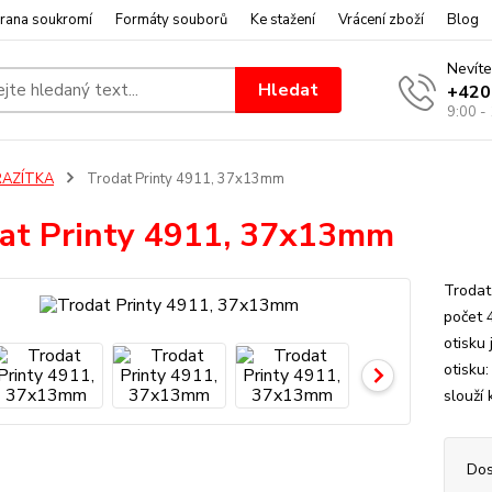
rana soukromí
Formáty souborů
Ke stažení
Vrácení zboží
Blog
Nevíte
Hledat
+420
9:00 -
RAZÍTKA
Trodat Printy 4911, 37x13mm
at Printy 4911, 37x13mm
Trodat
počet 
otisku
otisku
slouží 
Dos