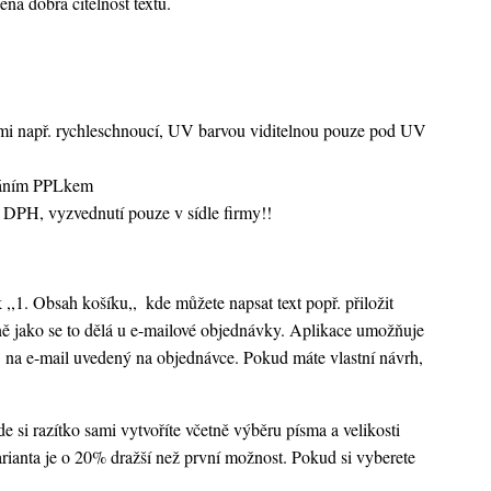
ená dobrá čitelnost textu.
vami např. rychleschnoucí, UV barvou viditelnou pouze pod UV
sláním PPLkem
 DPH, vyzvednutí pouze v sídle firmy!!
k ,,1. Obsah košíku,,
kde můžete napsat text popř. přiložit
ejně jako se to dělá u e-mailové objednávky. Aplikace umožňuje
 na e-mail uvedený na objednávce. Pokud máte vlastní návrh,
 si razítko sami vytvoříte včetně výběru písma a velikosti
rianta je o 20% dražší než první možnost. Pokud si vyberete