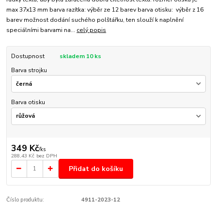
max 37x13 mm barva razítka: výběr ze 12 barev barva otisku: výběr z 16
barev možnost dodání suchého polštářku, ten slouží k naplnění
speciálními barvami na...
celý popis
Dostupnost
skladem 10 ks
Barva strojku
Barva otisku
349 Kč
/
ks
288,43 Kč
bez DPH
Přidat do košíku
Číslo produktu:
4911-2023-12