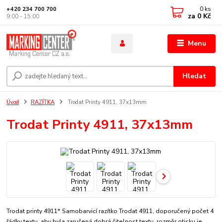
0
ks
+420 234 700 700
za
0 Kč
9:00 - 15:00
Menu
Hledat
Úvod
RAZÍTKA
Trodat Printy 4911, 37x13mm
Trodat Printy 4911, 37x13mm
Trodat printy 4911* Samobarvicí razítko Trodat 4911, doporučený počet 4
řádky textu, aby byla zaručená dobrá čitelnost textu. rozměr otisku je