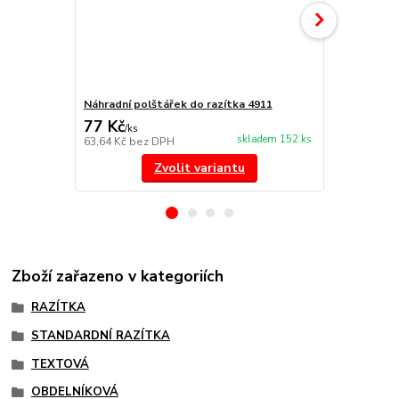
Náhradní polštářek do razítka 4911
NORIS 191 r
77 Kč
297 Kč
/
ks
/
ks
skladem 152 ks
63,64 Kč
bez DPH
245,45 Kč
be
Zvolit variantu
Zboží zařazeno v kategoriích
RAZÍTKA
STANDARDNÍ RAZÍTKA
TEXTOVÁ
OBDELNÍKOVÁ