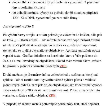
dodací lhůta 2 pracovní dny při osobním vyzvednutí, 3 pracovní
dny s posláním PPLkem
po dohodě možnost výroby na počkání do 60 minut za příplatek
120,- Kč s DPH, vyzvednutí pouze v sídle firmy!!
Jak objednat razítko ?
Po výběru barvy strojku a otisku pokračujte vložením do košíku, dále pak
na krok ,,1. Obsah košíku,,
kde můžete napsat text popř. přiložit vlastní
návrh. Stačí přiložit sken stávajícího razítka s vyznačenými úpravami,
stejně jako se to dělá u e-mailové objednávky. Aplikace umožňuje pouze
vepsání textu. Grafiku doladíme na korektuře, kterou Vám pošleme do
24h. na e-mail uvedený na objednávce. Pokud máte vlastní návrh,
zašlete
ZDE
ho prosím v jednom z formátů uvedených
.
Druhá možnost je přesměrování na velkoobchod s razítkama, který má
aplikaci, kde si razítko sami vytvoříte včetně výběru písma a velikosti
jednotlivých řádků a nám pak přijde objednávka jako koncovému výrobci.
Tato varianta je o 20% dražší než první možnost. Pokud si vyberete tuto
ZDE
variantu, můžete razítko objednat
.
V případě, že razítko máte a potřebujete pouze nový text, stačí objednat