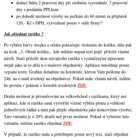
dodací lhůta 2 pracovní dny při osobním vyzvednutí, 3 pracovní
dny s posláním PPLkem
po dohodě možnost výroby na počkání do 60 minut za příplatek
120,- Kč s DPH, vyzvednutí pouze v sídle firmy!!
Jak objednat razítko ?
Po výběru barvy strojku a otisku pokračujte vložením do košíku, dále pak
na krok ,,1. Obsah košíku,,
kde můžete napsat text popř. přiložit vlastní
návrh. Stačí přiložit sken stávajícího razítka s vyznačenými úpravami,
stejně jako se to dělá u e-mailové objednávky. Aplikace umožňuje pouze
vepsání textu. Grafiku doladíme na korektuře, kterou Vám pošleme do
24h. na e-mail uvedený na objednávce. Pokud máte vlastní návrh,
zašlete
ZDE
ho prosím v jednom z formátů uvedených
.
Druhá možnost je přesměrování na velkoobchod s razítkama, který má
aplikaci, kde si razítko sami vytvoříte včetně výběru písma a velikosti
jednotlivých řádků a nám pak přijde objednávka jako koncovému výrobci.
Tato varianta je o 20% dražší než první možnost. Pokud si vyberete tuto
ZDE
variantu, můžete razítko objednat
.
V případě, že razítko máte a potřebujete pouze nový text, stačí objednat