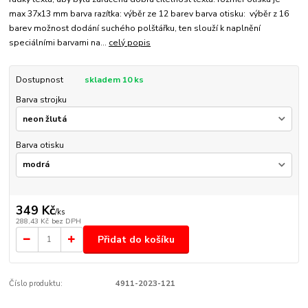
max 37x13 mm barva razítka: výběr ze 12 barev barva otisku: výběr z 16
barev možnost dodání suchého polštářku, ten slouží k naplnění
speciálními barvami na...
celý popis
Dostupnost
skladem 10 ks
Barva strojku
Barva otisku
349 Kč
/
ks
288,43 Kč
bez DPH
Přidat do košíku
Číslo produktu:
4911-2023-121