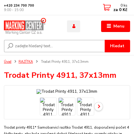
0
ks
+420 234 700 700
za
0 Kč
9:00 - 15:00
Menu
Hledat
Úvod
RAZÍTKA
Trodat Printy 4911, 37x13mm
Trodat Printy 4911, 37x13mm
Trodat printy 4911* Samobarvicí razítko Trodat 4911, doporučený počet 4
řádky textu, aby byla zaručená dobrá čitelnost textu. rozměr otisku je