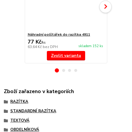
Náhradní polštářek do razítka 4911
NORIS 191 r
77 Kč
297 Kč
/
ks
/
ks
skladem 152 ks
63,64 Kč
bez DPH
245,45 Kč
be
Zvolit variantu
Zboží zařazeno v kategoriích
RAZÍTKA
STANDARDNÍ RAZÍTKA
TEXTOVÁ
OBDELNÍKOVÁ