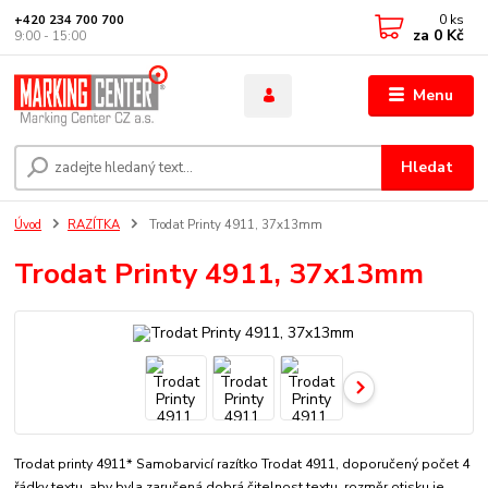
0
ks
+420 234 700 700
za
0 Kč
9:00 - 15:00
Menu
Hledat
Úvod
RAZÍTKA
Trodat Printy 4911, 37x13mm
Trodat Printy 4911, 37x13mm
Trodat printy 4911* Samobarvicí razítko Trodat 4911, doporučený počet 4
řádky textu, aby byla zaručená dobrá čitelnost textu. rozměr otisku je