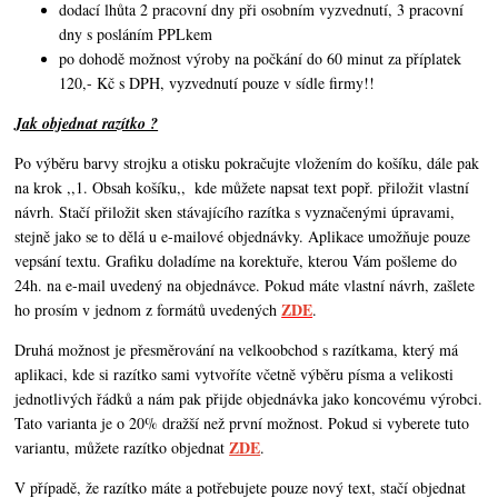
dodací lhůta 2 pracovní dny při osobním vyzvednutí, 3 pracovní
dny s posláním PPLkem
po dohodě možnost výroby na počkání do 60 minut za příplatek
120,- Kč s DPH, vyzvednutí pouze v sídle firmy!!
Jak objednat razítko ?
Po výběru barvy strojku a otisku pokračujte vložením do košíku, dále pak
na krok ,,1. Obsah košíku,,
kde můžete napsat text popř. přiložit vlastní
návrh. Stačí přiložit sken stávajícího razítka s vyznačenými úpravami,
stejně jako se to dělá u e-mailové objednávky. Aplikace umožňuje pouze
vepsání textu. Grafiku doladíme na korektuře, kterou Vám pošleme do
24h. na e-mail uvedený na objednávce. Pokud máte vlastní návrh,
zašlete
ZDE
ho prosím v jednom z formátů uvedených
.
Druhá možnost je přesměrování na velkoobchod s razítkama, který má
aplikaci, kde si razítko sami vytvoříte včetně výběru písma a velikosti
jednotlivých řádků a nám pak přijde objednávka jako koncovému výrobci.
Tato varianta je o 20% dražší než první možnost. Pokud si vyberete tuto
ZDE
variantu, můžete razítko objednat
.
V případě, že razítko máte a potřebujete pouze nový text, stačí objednat