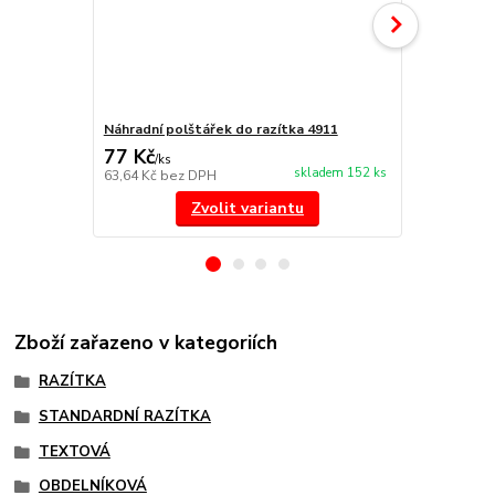
Náhradní polštářek do razítka 4911
NORIS 191 r
77 Kč
297 Kč
/
ks
/
ks
skladem 152 ks
63,64 Kč
bez DPH
245,45 Kč
be
Zvolit variantu
Zboží zařazeno v kategoriích
RAZÍTKA
STANDARDNÍ RAZÍTKA
TEXTOVÁ
OBDELNÍKOVÁ