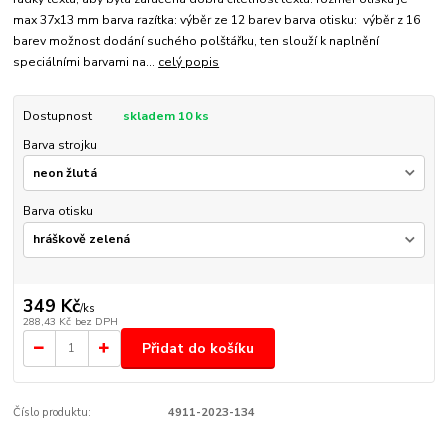
max 37x13 mm barva razítka: výběr ze 12 barev barva otisku: výběr z 16
barev možnost dodání suchého polštářku, ten slouží k naplnění
speciálními barvami na...
celý popis
Dostupnost
skladem 10 ks
Barva strojku
Barva otisku
349 Kč
/
ks
288,43 Kč
bez DPH
Přidat do košíku
Číslo produktu:
4911-2023-134