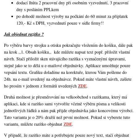
dodací lhůta 2 pracovní dny při osobním vyzvednutí, 3 pracovní
dny s posláním PPLkem
po dohodě možnost výroby na počkání do 60 minut za příplatek
120,- Kč s DPH, vyzvednutí pouze v sídle firmy!!
Jak objednat razítko ?
Po výběru barvy strojku a otisku pokračujte vložením do košíku, dále pak
na krok ,,1. Obsah košíku,,
kde můžete napsat text popř. přiložit vlastní
návrh. Stačí přiložit sken stávajícího razítka s vyznačenými úpravami,
stejně jako se to dělá u e-mailové objednávky. Aplikace umožňuje pouze
vepsání textu. Grafiku doladíme na korektuře, kterou Vám pošleme do
24h. na e-mail uvedený na objednávce. Pokud máte vlastní návrh,
zašlete
ZDE
ho prosím v jednom z formátů uvedených
.
Druhá možnost je přesměrování na velkoobchod s razítkama, který má
aplikaci, kde si razítko sami vytvoříte včetně výběru písma a velikosti
jednotlivých řádků a nám pak přijde objednávka jako koncovému výrobci.
Tato varianta je o 20% dražší než první možnost. Pokud si vyberete tuto
ZDE
variantu, můžete razítko objednat
.
V případě, že razítko máte a potřebujete pouze nový text, stačí objednat