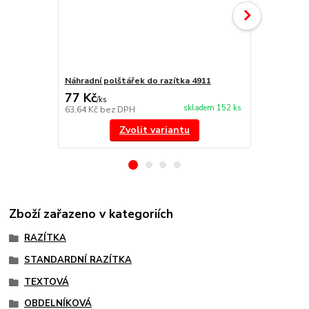
Náhradní polštářek do razítka 4911
NORIS 191 r
77 Kč
297 Kč
/
ks
/
ks
skladem 152 ks
63,64 Kč
bez DPH
245,45 Kč
be
Zvolit variantu
Zboží zařazeno v kategoriích
RAZÍTKA
STANDARDNÍ RAZÍTKA
TEXTOVÁ
OBDELNÍKOVÁ