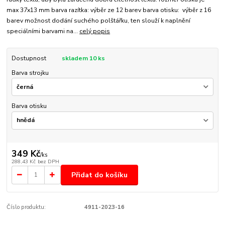
max 37x13 mm barva razítka: výběr ze 12 barev barva otisku: výběr z 16
barev možnost dodání suchého polštářku, ten slouží k naplnění
speciálními barvami na...
celý popis
Dostupnost
skladem 10 ks
Barva strojku
Barva otisku
349 Kč
/
ks
288,43 Kč
bez DPH
Přidat do košíku
Číslo produktu:
4911-2023-16