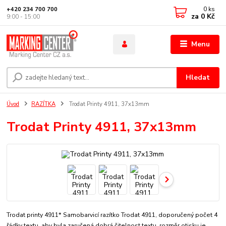
0
ks
+420 234 700 700
za
0 Kč
9:00 - 15:00
Menu
Hledat
Úvod
RAZÍTKA
Trodat Printy 4911, 37x13mm
Trodat Printy 4911, 37x13mm
Trodat printy 4911* Samobarvicí razítko Trodat 4911, doporučený počet 4
řádky textu, aby byla zaručená dobrá čitelnost textu. rozměr otisku je