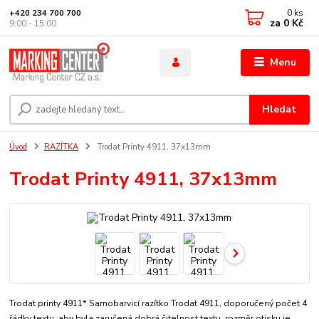
0
ks
+420 234 700 700
za
0 Kč
9:00 - 15:00
Menu
Hledat
Úvod
RAZÍTKA
Trodat Printy 4911, 37x13mm
Trodat Printy 4911, 37x13mm
Trodat printy 4911* Samobarvicí razítko Trodat 4911, doporučený počet 4
řádky textu, aby byla zaručená dobrá čitelnost textu. rozměr otisku je