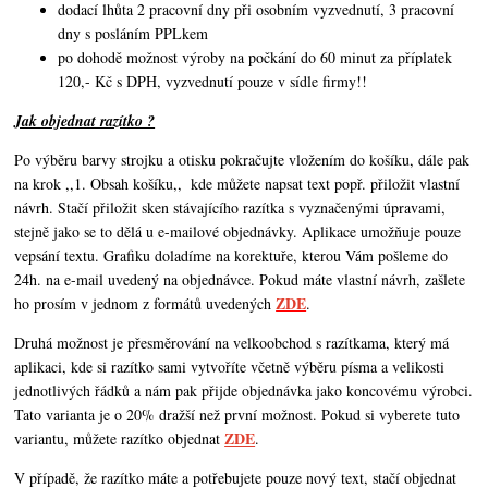
dodací lhůta 2 pracovní dny při osobním vyzvednutí, 3 pracovní
dny s posláním PPLkem
po dohodě možnost výroby na počkání do 60 minut za příplatek
120,- Kč s DPH, vyzvednutí pouze v sídle firmy!!
Jak objednat razítko ?
Po výběru barvy strojku a otisku pokračujte vložením do košíku, dále pak
na krok ,,1. Obsah košíku,,
kde můžete napsat text popř. přiložit vlastní
návrh. Stačí přiložit sken stávajícího razítka s vyznačenými úpravami,
stejně jako se to dělá u e-mailové objednávky. Aplikace umožňuje pouze
vepsání textu. Grafiku doladíme na korektuře, kterou Vám pošleme do
24h. na e-mail uvedený na objednávce. Pokud máte vlastní návrh,
zašlete
ZDE
ho prosím v jednom z formátů uvedených
.
Druhá možnost je přesměrování na velkoobchod s razítkama, který má
aplikaci, kde si razítko sami vytvoříte včetně výběru písma a velikosti
jednotlivých řádků a nám pak přijde objednávka jako koncovému výrobci.
Tato varianta je o 20% dražší než první možnost. Pokud si vyberete tuto
ZDE
variantu, můžete razítko objednat
.
V případě, že razítko máte a potřebujete pouze nový text, stačí objednat