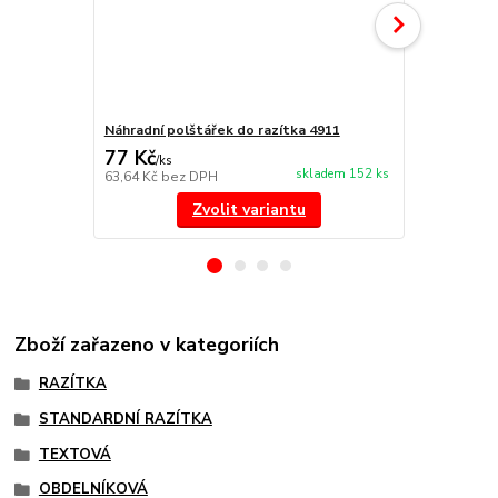
Náhradní polštářek do razítka 4911
NORIS 191 r
77 Kč
297 Kč
/
ks
/
ks
skladem 152 ks
63,64 Kč
bez DPH
245,45 Kč
be
Zvolit variantu
Zboží zařazeno v kategoriích
RAZÍTKA
STANDARDNÍ RAZÍTKA
TEXTOVÁ
OBDELNÍKOVÁ