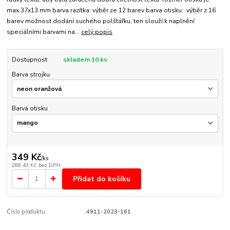
max 37x13 mm barva razítka: výběr ze 12 barev barva otisku: výběr z 16
barev možnost dodání suchého polštářku, ten slouží k naplnění
speciálními barvami na...
celý popis
Dostupnost
skladem 10 ks
Barva strojku
Barva otisku
349 Kč
/
ks
288,43 Kč
bez DPH
Přidat do košíku
Číslo produktu:
4911-2023-161