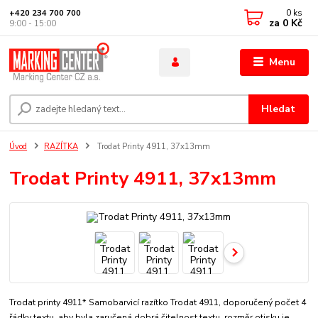
0
ks
+420 234 700 700
za
0 Kč
9:00 - 15:00
Menu
Hledat
Úvod
RAZÍTKA
Trodat Printy 4911, 37x13mm
Trodat Printy 4911, 37x13mm
Trodat printy 4911* Samobarvicí razítko Trodat 4911, doporučený počet 4
řádky textu, aby byla zaručená dobrá čitelnost textu. rozměr otisku je