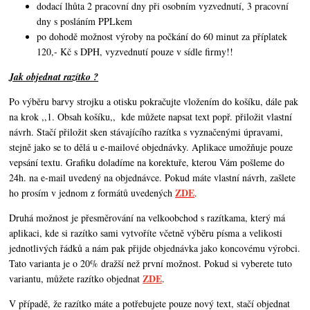
dodací lhůta 2 pracovní dny při osobním vyzvednutí, 3 pracovní
dny s posláním PPLkem
po dohodě možnost výroby na počkání do 60 minut za příplatek
120,- Kč s DPH, vyzvednutí pouze v sídle firmy!!
Jak objednat razítko ?
Po výběru barvy strojku a otisku pokračujte vložením do košíku, dále pak
na krok ,,1. Obsah košíku,,
kde můžete napsat text popř. přiložit vlastní
návrh. Stačí přiložit sken stávajícího razítka s vyznačenými úpravami,
stejně jako se to dělá u e-mailové objednávky. Aplikace umožňuje pouze
vepsání textu. Grafiku doladíme na korektuře, kterou Vám pošleme do
24h. na e-mail uvedený na objednávce. Pokud máte vlastní návrh,
zašlete
ZDE
ho prosím v jednom z formátů uvedených
.
Druhá možnost je přesměrování na velkoobchod s razítkama, který má
aplikaci, kde si razítko sami vytvoříte včetně výběru písma a velikosti
jednotlivých řádků a nám pak přijde objednávka jako koncovému výrobci.
Tato varianta je o 20% dražší než první možnost. Pokud si vyberete tuto
ZDE
variantu, můžete razítko objednat
.
V případě, že razítko máte a potřebujete pouze nový text, stačí objednat