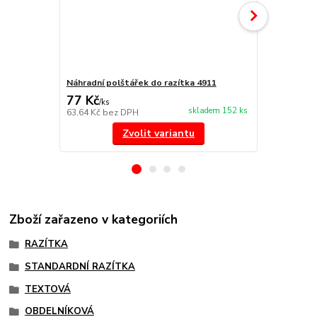
Náhradní polštářek do razítka 4911
NORIS 191 r
77 Kč
297 Kč
/
ks
/
ks
skladem 152 ks
63,64 Kč
bez DPH
245,45 Kč
be
Zvolit variantu
Zboží zařazeno v kategoriích
RAZÍTKA
STANDARDNÍ RAZÍTKA
TEXTOVÁ
OBDELNÍKOVÁ