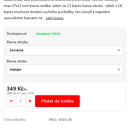
max 37x13 mm barva razítka: výběr ze 12 barev barva otisku: výběr z 16
barev možnost dodání suchého polštářku, ten slouží k naplnění
speciálními barvami na...
celý popis
Dostupnost
skladem 10 ks
Barva strojku
Barva otisku
349 Kč
/
ks
288,43 Kč
bez DPH
Přidat do košíku
Číslo produktu:
4911-2023-25