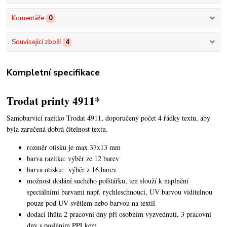
Komentáře
0
Související zboží
4
Kompletní specifikace
Trodat printy 4911*
Samobarvicí razítko Trodat 4911, doporučený počet 4 řádky textu,
aby
byla zaručená dobrá čitelnost textu.
rozměr otisku je max 37x13 mm
barva razítka: výběr ze 12 barev
barva otisku: výběr z 16 barev
možnost dodání suchého polštářku, ten slouží k naplnění
speciálními barvami např. rychleschnoucí, UV barvou viditelnou
pouze pod UV světlem nebo barvou na textil
dodací lhůta 2 pracovní dny při osobním vyzvednutí, 3 pracovní
dny s posláním PPLkem