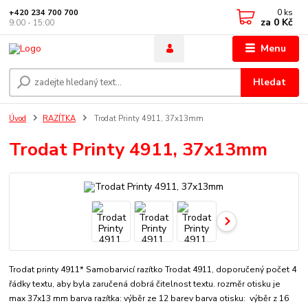
0
ks
+420 234 700 700
za
0 Kč
9:00 - 15:00
Menu
Hledat
Úvod
RAZÍTKA
Trodat Printy 4911, 37x13mm
Trodat Printy 4911, 37x13mm
Trodat printy 4911* Samobarvicí razítko Trodat 4911, doporučený počet 4
řádky textu, aby byla zaručená dobrá čitelnost textu. rozměr otisku je
max 37x13 mm barva razítka: výběr ze 12 barev barva otisku: výběr z 16