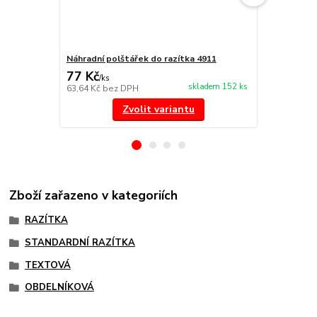
Náhradní polštářek do razítka 4911
NORIS 191 r
77 Kč
297 Kč
/
ks
/
ks
skladem 152 ks
63,64 Kč
bez DPH
245,45 Kč
be
Zvolit variantu
Zboží zařazeno v kategoriích
RAZÍTKA
STANDARDNÍ RAZÍTKA
TEXTOVÁ
OBDELNÍKOVÁ