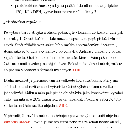
po dohodě možnost výroby na počkání do 60 minut za příplatek
120,- Kč s DPH, vyzvednutí pouze v sídle firmy!!
Jak objednat razítko ?
Po výběru barvy strojku a otisku pokračujte vložením do košíku, dále pak
na krok ,,1. Obsah košíku,,
kde můžete napsat text popř. přiložit vlastní
návrh. Stačí přiložit sken stávajícího razítka s vyznačenými úpravami,
stejně jako se to dělá u e-mailové objednávky. Aplikace umožňuje pouze
vepsání textu. Grafiku doladíme na korektuře, kterou Vám pošleme do
24h. na e-mail uvedený na objednávce. Pokud máte vlastní návrh,
zašlete
ZDE
ho prosím v jednom z formátů uvedených
.
Druhá možnost je přesměrování na velkoobchod s razítkama, který má
aplikaci, kde si razítko sami vytvoříte včetně výběru písma a velikosti
jednotlivých řádků a nám pak přijde objednávka jako koncovému výrobci.
Tato varianta je o 20% dražší než první možnost. Pokud si vyberete tuto
ZDE
variantu, můžete razítko objednat
.
V případě, že razítko máte a potřebujete pouze nový text, stačí objednat
samotný štoček
. Pokud je razítko starší nebo má za sebou hodně otisků,