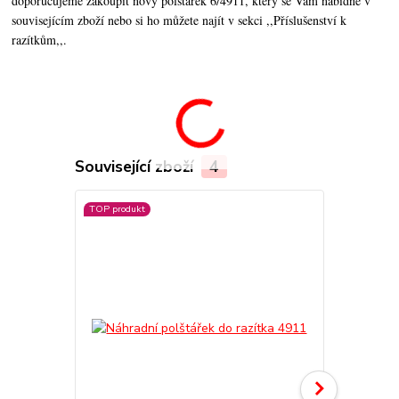
doporučujeme zakoupit nový polštářek 6/4911, který se Vám nabídne v
souvisejícím zboží nebo si ho můžete najít v sekci ,,Příslušenství k
razítkům,,.
Související zboží
4
TOP produkt