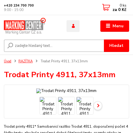
0
ks
+420 234 700 700
za
0 Kč
9:00 - 15:00
Menu
Hledat
Úvod
RAZÍTKA
Trodat Printy 4911, 37x13mm
Trodat Printy 4911, 37x13mm
Trodat printy 4911* Samobarvicí razítko Trodat 4911, doporučený počet 4
řádky textu, aby byla zaručená dobrá čitelnost textu. rozměr otisku je