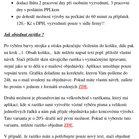
dodací lhůta 2 pracovní dny při osobním vyzvednutí, 3 pracovní
dny s posláním PPLkem
po dohodě možnost výroby na počkání do 60 minut za příplatek
120,- Kč s DPH, vyzvednutí pouze v sídle firmy!!
Jak objednat razítko ?
Po výběru barvy strojku a otisku pokračujte vložením do košíku, dále pak
na krok ,,1. Obsah košíku,,
kde můžete napsat text popř. přiložit vlastní
návrh. Stačí přiložit sken stávajícího razítka s vyznačenými úpravami,
stejně jako se to dělá u e-mailové objednávky. Aplikace umožňuje pouze
vepsání textu. Grafiku doladíme na korektuře, kterou Vám pošleme do
24h. na e-mail uvedený na objednávce. Pokud máte vlastní návrh,
zašlete
ZDE
ho prosím v jednom z formátů uvedených
.
Druhá možnost je přesměrování na velkoobchod s razítkama, který má
aplikaci, kde si razítko sami vytvoříte včetně výběru písma a velikosti
jednotlivých řádků a nám pak přijde objednávka jako koncovému výrobci.
Tato varianta je o 20% dražší než první možnost. Pokud si vyberete tuto
ZDE
variantu, můžete razítko objednat
.
V případě, že razítko máte a potřebujete pouze nový text, stačí objednat