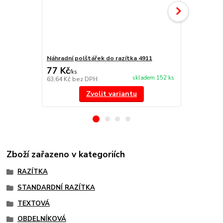
Náhradní polštářek do razítka 4911
NORIS 191 r
77 Kč
297 Kč
/
ks
/
ks
skladem 152 ks
63,64 Kč
bez DPH
245,45 Kč
be
Zvolit variantu
Zboží zařazeno v kategoriích
RAZÍTKA
STANDARDNÍ RAZÍTKA
TEXTOVÁ
OBDELNÍKOVÁ