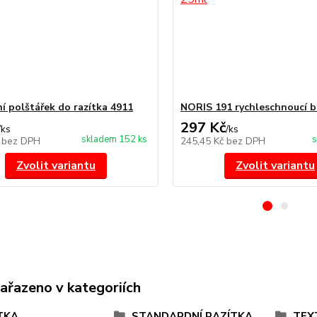
í polštářek do razítka 4911
NORIS 191 rychleschnoucí b
297 Kč
/
ks
/
ks
skladem 152 ks
s
č
bez DPH
245,45 Kč
bez DPH
Zvolit variantu
Zvolit variantu
zařazeno v kategoriích
TKA
STANDARDNÍ RAZÍTKA
TEX