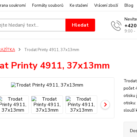
rana soukromí
Formáty souborů
Ke stažení
Vrácení zboží
Blog
Nevíte
Hledat
+420
9:00 -
RAZÍTKA
Trodat Printy 4911, 37x13mm
at Printy 4911, 37x13mm
Trodat
počet 
otisku
otisku
slouží 
Dos