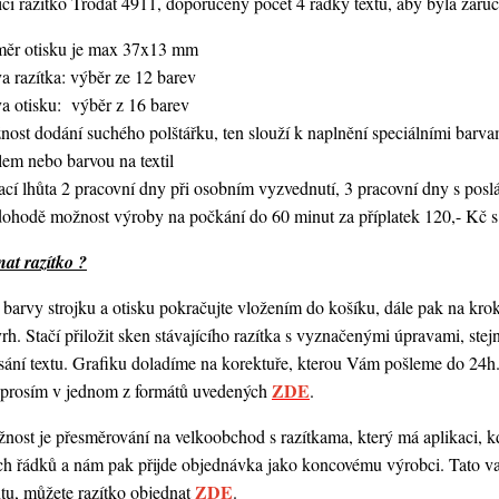
í razítko Trodat 4911, doporučený počet 4 řádky textu,
aby byla zaruč
měr otisku je max 37x13 mm
a razítka: výběr ze 12 barev
va otisku: výběr z 16 barev
nost dodání suchého polštářku, ten slouží k naplnění speciálními bar
lem nebo barvou na textil
ací lhůta 2 pracovní dny při osobním vyzvednutí, 3 pracovní dny s po
dohodě možnost výroby na počkání do 60 minut za příplatek 120,- Kč s
at razítko ?
barvy strojku a otisku pokračujte vložením do košíku, dále pak na kro
vrh. Stačí přiložit sken stávajícího razítka s vyznačenými úpravami, st
ání textu. Grafiku doladíme na korektuře, kterou Vám pošleme do 24h.
ZDE
o prosím v jednom z formátů uvedených
.
ost je přesměrování na velkoobchod s razítkama, který má aplikaci, kde
ch řádků a nám pak přijde objednávka jako koncovému výrobci. Tato va
ZDE
ntu, můžete razítko objednat
.