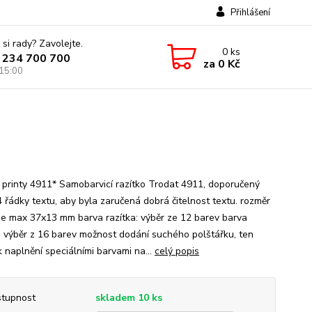
Přihlášení
 si rady? Zavolejte.
0
ks
 234 700 700
za
0 Kč
 15:00
 printy 4911* Samobarvicí razítko Trodat 4911, doporučený
4 řádky textu, aby byla zaručená dobrá čitelnost textu. rozměr
 je max 37x13 mm barva razítka: výběr ze 12 barev barva
: výběr z 16 barev možnost dodání suchého polštářku, ten
k naplnění speciálními barvami na...
celý popis
tupnost
skladem 10 ks