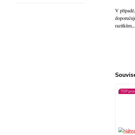
V případě,
doporučuje
razítkům,,
Souvise
TOP pro