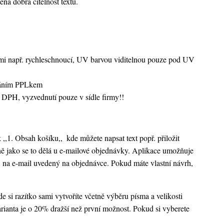
ená dobrá čitelnost textu.
vami např. rychleschnoucí, UV barvou viditelnou pouze pod UV
sláním PPLkem
 DPH, vyzvednutí pouze v sídle firmy!!
k ,,1. Obsah košíku,,
kde můžete napsat text popř. přiložit
ejně jako se to dělá u e-mailové objednávky. Aplikace umožňuje
 na e-mail uvedený na objednávce. Pokud máte vlastní návrh,
 si razítko sami vytvoříte včetně výběru písma a velikosti
rianta je o 20% dražší než první možnost. Pokud si vyberete