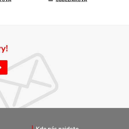
y!
Kde nás najdete