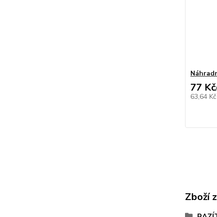
Náhradn
77 Kč
63,64 K
Zboží 
RAZÍ