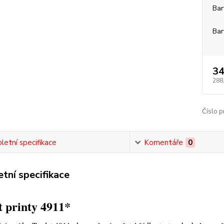
Bar
Bar
34
288
Číslo p
etní specifikace
Komentáře
0
tní specifikace
 printy 4911*