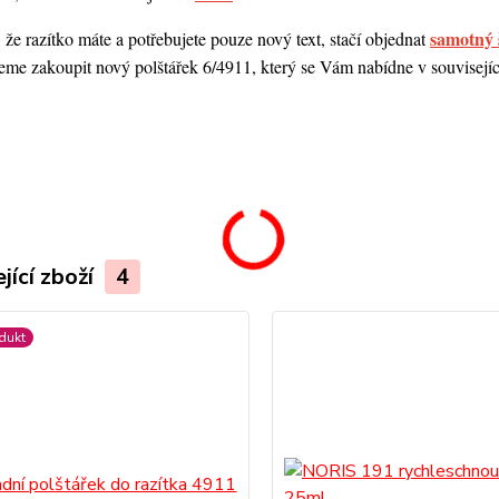
samotný 
 že razítko máte a potřebujete pouze nový text, stačí objednat
me zakoupit nový polštářek 6/4911, který se Vám nabídne v souvisejícím
.
jící zboží
4
dukt