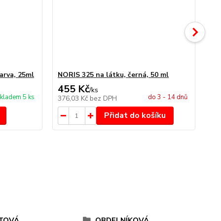
arva, 25ml
NORIS 325 na látku, černá, 50 ml
NO
455 Kč
4
/
ks
kladem 5 ks
do 3 - 14 dnů
376,03 Kč
bez DPH
34
Přidat do košíku
TOVÁ
OBDELNÍKOVÁ