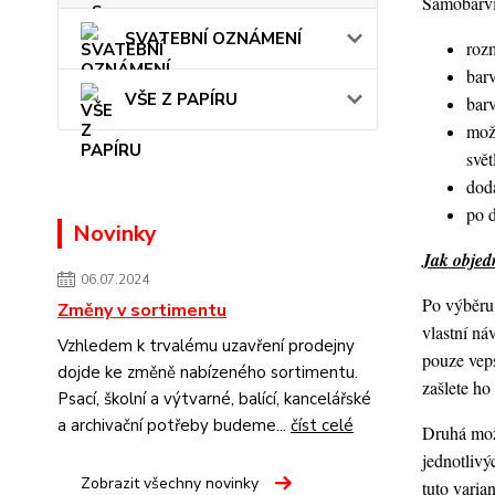
Samobarvic
SVATEBNÍ OZNÁMENÍ
roz
barv
VŠE Z PAPÍRU
bar
mož
svět
dod
po 
Novinky
Jak objedn
06.07.2024
Po výběru 
Změny v sortimentu
vlastní ná
Vzhledem k trvalému uzavření prodejny
pouze veps
dojde ke změně nabízeného sortimentu.
zašlete h
Psací, školní a výtvarné, balící, kancelářské
a archivační potřeby budeme...
číst celé
Druhá možn
jednotlivý
Zobrazit všechny novinky
tuto varia