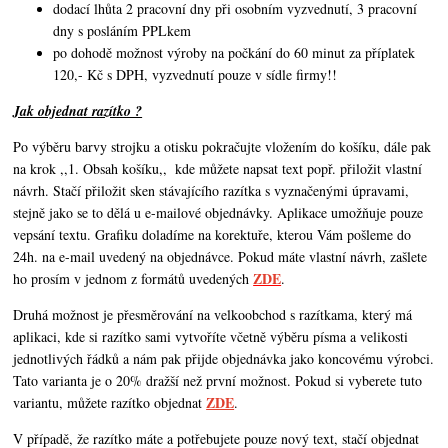
dodací lhůta 2 pracovní dny při osobním vyzvednutí, 3 pracovní
dny s posláním PPLkem
po dohodě možnost výroby na počkání do 60 minut za příplatek
120,- Kč s DPH, vyzvednutí pouze v sídle firmy!!
Jak objednat razítko ?
Po výběru barvy strojku a otisku pokračujte vložením do košíku, dále pak
na krok ,,1. Obsah košíku,,
kde můžete napsat text popř. přiložit vlastní
návrh. Stačí přiložit sken stávajícího razítka s vyznačenými úpravami,
stejně jako se to dělá u e-mailové objednávky. Aplikace umožňuje pouze
vepsání textu. Grafiku doladíme na korektuře, kterou Vám pošleme do
24h. na e-mail uvedený na objednávce. Pokud máte vlastní návrh,
zašlete
ZDE
ho prosím v jednom z formátů uvedených
.
Druhá možnost je přesměrování na velkoobchod s razítkama, který má
aplikaci, kde si razítko sami vytvoříte včetně výběru písma a velikosti
jednotlivých řádků a nám pak přijde objednávka jako koncovému výrobci.
Tato varianta je o 20% dražší než první možnost. Pokud si vyberete tuto
ZDE
variantu, můžete razítko objednat
.
V případě, že razítko máte a potřebujete pouze nový text, stačí objednat