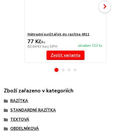
Náhradní polštářek do razítka 4911
NORIS 191 r
77 Kč
297 Kč
/
ks
/
ks
skladem 152 ks
63,64 Kč
bez DPH
245,45 Kč
be
Zvolit variantu
Zboží zařazeno v kategoriích
RAZÍTKA
STANDARDNÍ RAZÍTKA
TEXTOVÁ
OBDELNÍKOVÁ