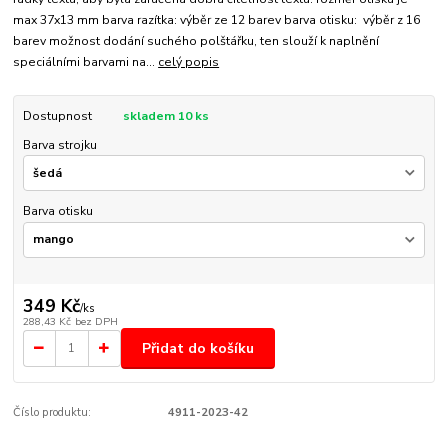
max 37x13 mm barva razítka: výběr ze 12 barev barva otisku: výběr z 16
barev možnost dodání suchého polštářku, ten slouží k naplnění
speciálními barvami na...
celý popis
Dostupnost
skladem 10 ks
Barva strojku
Barva otisku
349 Kč
/
ks
288,43 Kč
bez DPH
Přidat do košíku
Číslo produktu:
4911-2023-42