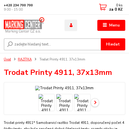
0
ks
+420 234 700 700
za
0 Kč
9:00 - 15:00
Menu
Hledat
Úvod
RAZÍTKA
Trodat Printy 4911, 37x13mm
Trodat Printy 4911, 37x13mm
Trodat printy 4911* Samobarvicí razítko Trodat 4911, doporučený počet 4
řádky textu, aby byla zaručená dobrá čitelnost textu. rozměr otisku je