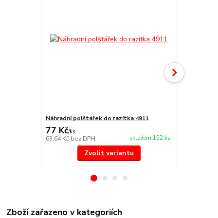
Náhradní polštářek do razítka 4911
NORIS 191 r
77 Kč
297 Kč
/
ks
/
ks
skladem 152 ks
63,64 Kč
bez DPH
245,45 Kč
be
Zvolit variantu
Zboží zařazeno v kategoriích