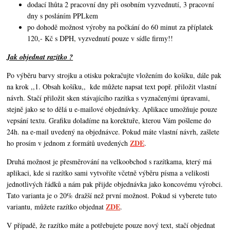
dodací lhůta 2 pracovní dny při osobním vyzvednutí, 3 pracovní
dny s posláním PPLkem
po dohodě možnost výroby na počkání do 60 minut za příplatek
120,- Kč s DPH, vyzvednutí pouze v sídle firmy!!
Jak objednat razítko ?
Po výběru barvy strojku a otisku pokračujte vložením do košíku, dále pak
na krok ,,1. Obsah košíku,,
kde můžete napsat text popř. přiložit vlastní
návrh. Stačí přiložit sken stávajícího razítka s vyznačenými úpravami,
stejně jako se to dělá u e-mailové objednávky. Aplikace umožňuje pouze
vepsání textu. Grafiku doladíme na korektuře, kterou Vám pošleme do
24h. na e-mail uvedený na objednávce. Pokud máte vlastní návrh,
zašlete
ZDE
ho prosím v jednom z formátů uvedených
.
Druhá možnost je přesměrování na velkoobchod s razítkama, který má
aplikaci, kde si razítko sami vytvoříte včetně výběru písma a velikosti
jednotlivých řádků a nám pak přijde objednávka jako koncovému výrobci.
Tato varianta je o 20% dražší než první možnost. Pokud si vyberete tuto
ZDE
variantu, můžete razítko objednat
.
V případě, že razítko máte a potřebujete pouze nový text, stačí objednat