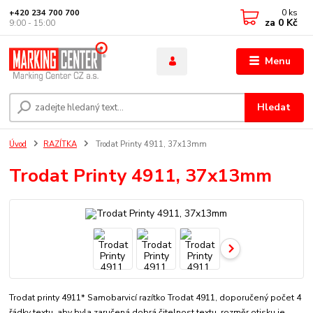
0
ks
+420 234 700 700
za
0 Kč
9:00 - 15:00
Menu
Hledat
Úvod
RAZÍTKA
Trodat Printy 4911, 37x13mm
Trodat Printy 4911, 37x13mm
Trodat printy 4911* Samobarvicí razítko Trodat 4911, doporučený počet 4
řádky textu, aby byla zaručená dobrá čitelnost textu. rozměr otisku je