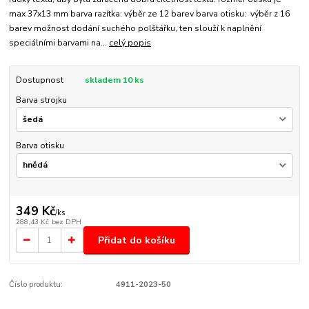
max 37x13 mm barva razítka: výběr ze 12 barev barva otisku: výběr z 16
barev možnost dodání suchého polštářku, ten slouží k naplnění
speciálními barvami na...
celý popis
Dostupnost
skladem 10 ks
Barva strojku
Barva otisku
349 Kč
/
ks
288,43 Kč
bez DPH
Přidat do košíku
Číslo produktu:
4911-2023-50