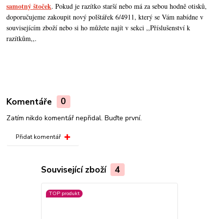
samotný štoček
. Pokud je razítko starší nebo má za sebou hodně otisků,
doporučujeme zakoupit nový polštářek 6/4911, který se Vám nabídne v
souvisejícím zboží nebo si ho můžete najít v sekci ,,Příslušenství k
razítkům,,.
Komentáře
0
Zatím nikdo komentář nepřidal. Buďte první.
Přidat komentář
Související zboží
4
TOP produkt