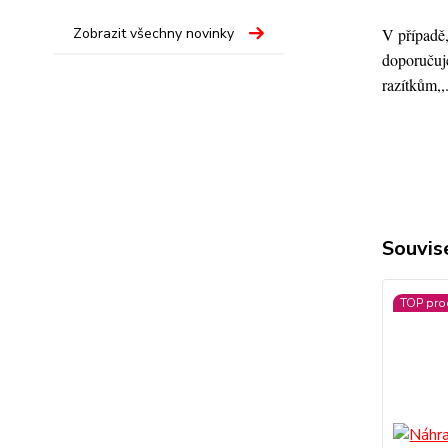
V případě,
Zobrazit všechny novinky
doporučuje
razítkům,,
Souvise
TOP pro