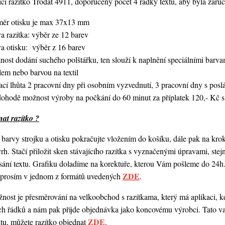
í razítko Trodat 4911, doporučený počet 4 řádky textu,
aby byla zaruč
měr otisku je max 37x13 mm
a razítka: výběr ze 12 barev
va otisku: výběr z 16 barev
nost dodání suchého polštářku, ten slouží k naplnění speciálními bar
lem nebo barvou na textil
ací lhůta 2 pracovní dny při osobním vyzvednutí, 3 pracovní dny s po
dohodě možnost výroby na počkání do 60 minut za příplatek 120,- Kč s
at razítko ?
barvy strojku a otisku pokračujte vložením do košíku, dále pak na kro
vrh. Stačí přiložit sken stávajícího razítka s vyznačenými úpravami, st
ání textu. Grafiku doladíme na korektuře, kterou Vám pošleme do 24h.
ZDE
o prosím v jednom z formátů uvedených
.
ost je přesměrování na velkoobchod s razítkama, který má aplikaci, kde
ch řádků a nám pak přijde objednávka jako koncovému výrobci. Tato va
ZDE
ntu, můžete razítko objednat
.