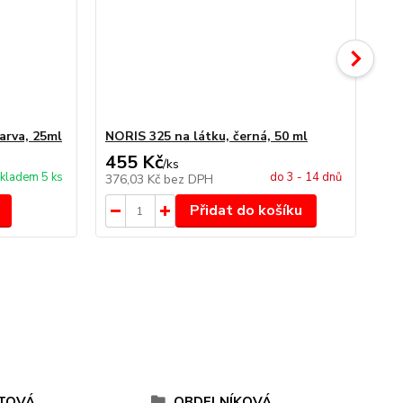
arva, 25ml
NORIS 325 na látku, černá, 50 ml
NO
455 Kč
4
/
ks
kladem 5 ks
do 3 - 14 dnů
376,03 Kč
bez DPH
34
Přidat do košíku
TOVÁ
OBDELNÍKOVÁ