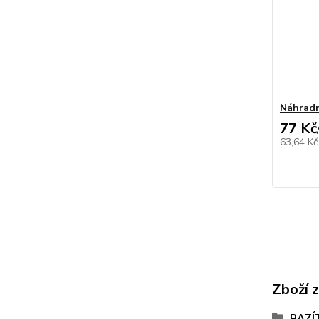
Náhradn
77 Kč
63,64 K
Zboží 
RAZÍ