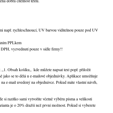
ená dobrá čitelnost textu.
vami např. rychleschnoucí, UV barvou viditelnou pouze pod UV
sláním PPLkem
 DPH, vyzvednutí pouze v sídle firmy!!
k ,,1. Obsah košíku,,
kde můžete napsat text popř. přiložit
ejně jako se to dělá u e-mailové objednávky. Aplikace umožňuje
 na e-mail uvedený na objednávce. Pokud máte vlastní návrh,
 si razítko sami vytvoříte včetně výběru písma a velikosti
rianta je o 20% dražší než první možnost. Pokud si vyberete