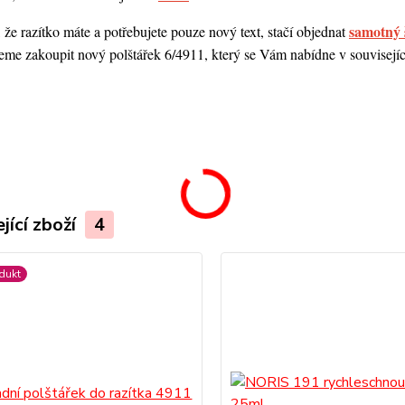
samotný 
 že razítko máte a potřebujete pouze nový text, stačí objednat
me zakoupit nový polštářek 6/4911, který se Vám nabídne v souvisejícím
.
jící zboží
4
dukt