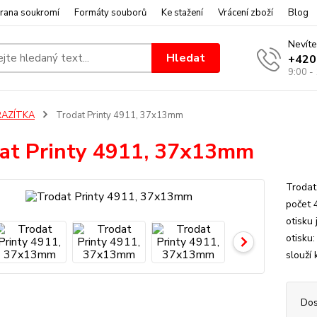
rana soukromí
Formáty souborů
Ke stažení
Vrácení zboží
Blog
Nevíte
Hledat
+420
9:00 -
RAZÍTKA
Trodat Printy 4911, 37x13mm
at Printy 4911, 37x13mm
Trodat
počet 
otisku
otisku
slouží 
Dos