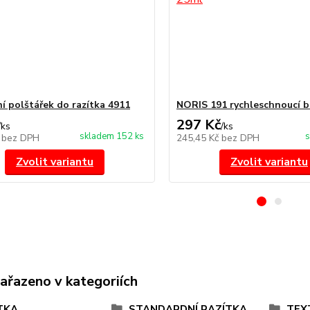
í polštářek do razítka 4911
NORIS 191 rychleschnoucí b
297 Kč
/
ks
/
ks
skladem 152 ks
s
č
bez DPH
245,45 Kč
bez DPH
Zvolit variantu
Zvolit variantu
zařazeno v kategoriích
TKA
STANDARDNÍ RAZÍTKA
TEX