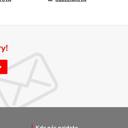
y!
Kde nás najdete