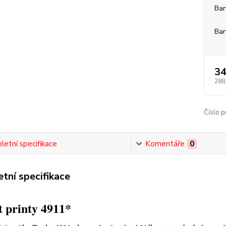
Bar
Bar
34
288
Číslo p
etní specifikace
Komentáře
0
tní specifikace
 printy 4911*