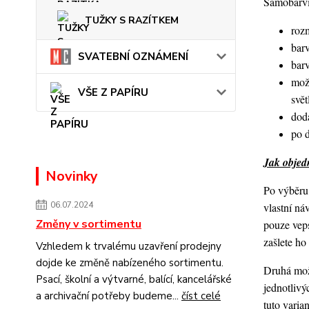
Samobarvic
TUŽKY S RAZÍTKEM
roz
barv
SVATEBNÍ OZNÁMENÍ
bar
mož
VŠE Z PAPÍRU
svět
dod
po 
Jak objedn
Novinky
Po výběru 
06.07.2024
vlastní ná
Změny v sortimentu
pouze veps
zašlete h
Vzhledem k trvalému uzavření prodejny
dojde ke změně nabízeného sortimentu.
Druhá možn
Psací, školní a výtvarné, balící, kancelářské
jednotlivý
a archivační potřeby budeme...
číst celé
tuto varia