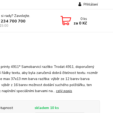
Přihlášení
 si rady? Zavolejte.
0
ks
 234 700 700
za
0 Kč
 15:00
 printy 4911* Samobarvicí razítko Trodat 4911, doporučený
4 řádky textu, aby byla zaručená dobrá čitelnost textu. rozměr
 je max 37x13 mm barva razítka: výběr ze 12 barev barva
: výběr z 16 barev možnost dodání suchého polštářku, ten
k naplnění speciálními barvami na...
celý popis
tupnost
skladem 10 ks