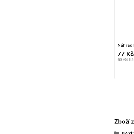
Náhradn
77 Kč
63,64 K
Zboží 
RAZÍ