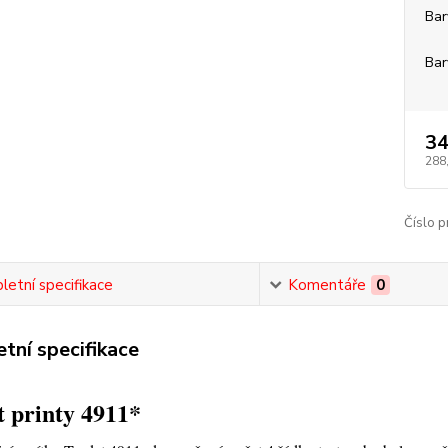
Bar
Bar
34
288
Číslo p
etní specifikace
Komentáře
0
tní specifikace
 printy 4911*