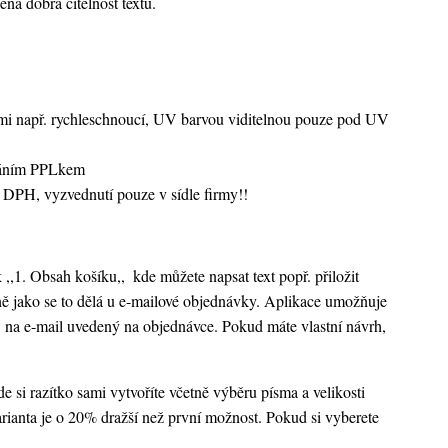
ená dobrá čitelnost textu.
vami např. rychleschnoucí, UV barvou viditelnou pouze pod UV
sláním PPLkem
 DPH, vyzvednutí pouze v sídle firmy!!
k ,,1. Obsah košíku,,
kde můžete napsat text popř. přiložit
ejně jako se to dělá u e-mailové objednávky. Aplikace umožňuje
 na e-mail uvedený na objednávce. Pokud máte vlastní návrh,
 si razítko sami vytvoříte včetně výběru písma a velikosti
rianta je o 20% dražší než první možnost. Pokud si vyberete