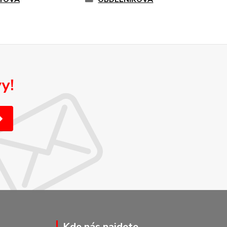
y!
Kde nás najdete