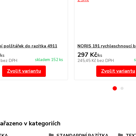
í polštářek do razítka 4911
NORIS 191 rychleschnoucí b
297 Kč
/
ks
/
ks
skladem 152 ks
s
č
bez DPH
245,45 Kč
bez DPH
Zvolit variantu
Zvolit variantu
zařazeno v kategoriích
TKA
STANDARDNÍ RAZÍTKA
TEX