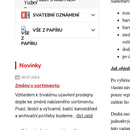
Samobarvic
roz
SVATEBNÍ OZNÁMENÍ
barv
bar
VŠE Z PAPÍRU
mož
svět
dod
po 
Novinky
Jak objedn
06.07.2024
Po výběru 
Změny v sortimentu
vlastní ná
pouze veps
Vzhledem k trvalému uzavření prodejny
zašlete h
dojde ke změně nabízeného sortimentu.
Psací, školní a výtvarné, balící, kancelářské
Druhá možn
a archivační potřeby budeme...
číst celé
jednotlivý
tuto varia