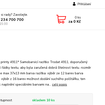
Přihlášení
 si rady? Zavolejte.
0
ks
 234 700 700
za
0 Kč
 15:00
 printy 4911* Samobarvicí razítko Trodat 4911, doporučený
4 řádky textu, aby byla zaručená dobrá čitelnost textu. rozměr
 je max 37x13 mm barva razítka: výběr ze 12 barev barva
: výběr z 16 barev možnost dodání suchého polštářku, ten
k naplnění speciálními barvami na...
celý popis
tupnost
skladem 10 ks