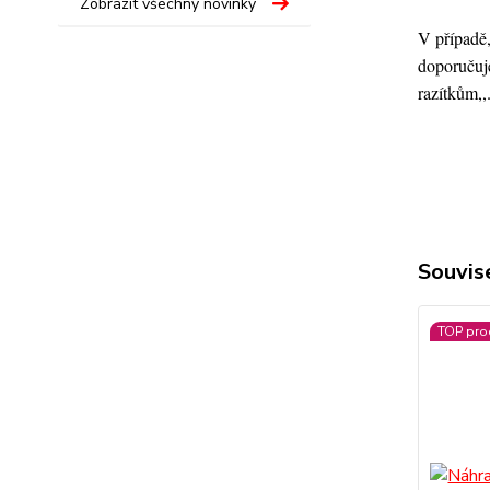
Zobrazit všechny novinky
V případě,
doporučuje
razítkům,,
Souvise
TOP pro