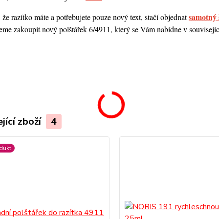
samotný 
 že razítko máte a potřebujete pouze nový text, stačí objednat
me zakoupit nový polštářek 6/4911, který se Vám nabídne v souvisejícím
.
jící zboží
4
dukt