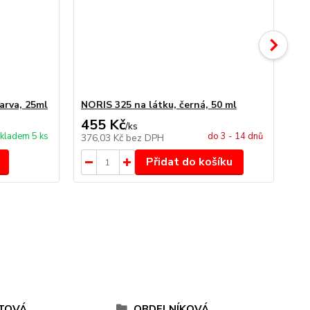
arva, 25ml
NORIS 325 na látku, černá, 50 ml
NO
455 Kč
4
/
ks
kladem 5 ks
do 3 - 14 dnů
376,03 Kč
bez DPH
34
Přidat do košíku
TOVÁ
OBDELNÍKOVÁ