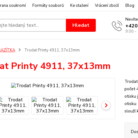
rana soukromí
Formáty souborů
Ke stažení
Vrácení zboží
Blog
Nevíte
Hledat
+420
9:00 -
RAZÍTKA
Trodat Printy 4911, 37x13mm
at Printy 4911, 37x13mm
Trodat
počet 
otisku
otisku
slouží 
Dos