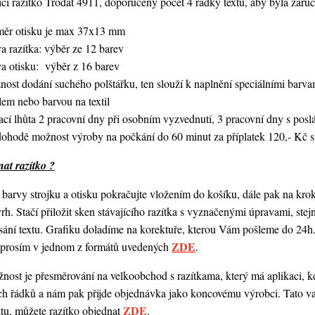
í razítko Trodat 4911, doporučený počet 4 řádky textu,
aby byla zaruč
měr otisku je max 37x13 mm
a razítka: výběr ze 12 barev
va otisku: výběr z 16 barev
nost dodání suchého polštářku, ten slouží k naplnění speciálními bar
lem nebo barvou na textil
ací lhůta 2 pracovní dny při osobním vyzvednutí, 3 pracovní dny s po
dohodě možnost výroby na počkání do 60 minut za příplatek 120,- Kč s
at razítko ?
barvy strojku a otisku pokračujte vložením do košíku, dále pak na kro
vrh. Stačí přiložit sken stávajícího razítka s vyznačenými úpravami, st
ání textu. Grafiku doladíme na korektuře, kterou Vám pošleme do 24h.
ZDE
o prosím v jednom z formátů uvedených
.
ost je přesměrování na velkoobchod s razítkama, který má aplikaci, kde
ch řádků a nám pak přijde objednávka jako koncovému výrobci. Tato va
ZDE
ntu, můžete razítko objednat
.