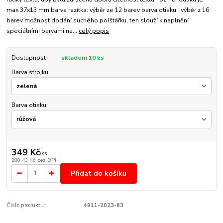
max 37x13 mm barva razítka: výběr ze 12 barev barva otisku: výběr z 16
barev možnost dodání suchého polštářku, ten slouží k naplnění
speciálními barvami na...
celý popis
Dostupnost
skladem 10 ks
Barva strojku
Barva otisku
349 Kč
/
ks
288,43 Kč
bez DPH
Přidat do košíku
Číslo produktu:
4911-2023-63