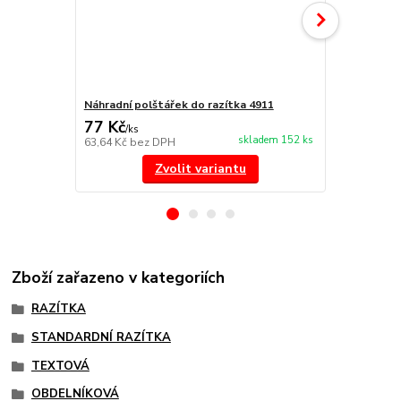
Náhradní polštářek do razítka 4911
NORIS 191 r
77 Kč
297 Kč
/
ks
/
ks
skladem 152 ks
63,64 Kč
bez DPH
245,45 Kč
be
Zvolit variantu
Zboží zařazeno v kategoriích
RAZÍTKA
STANDARDNÍ RAZÍTKA
TEXTOVÁ
OBDELNÍKOVÁ