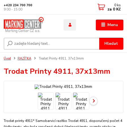
0
ks
+420 234 700 700
za
0 Kč
9:00 - 15:00
Menu
Hledat
Úvod
RAZÍTKA
Trodat Printy 4911, 37x13mm
Trodat Printy 4911, 37x13mm
Trodat printy 4911* Samobarvicí razítko Trodat 4911, doporučený počet 4
řádky textu, aby byla zaručená dobrá čitelnost textu. rozměr otisku je