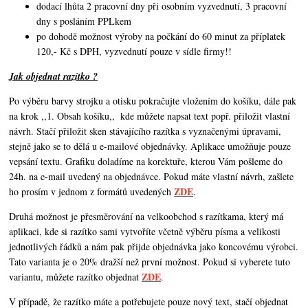
dodací lhůta 2 pracovní dny při osobním vyzvednutí, 3 pracovní
dny s posláním PPLkem
po dohodě možnost výroby na počkání do 60 minut za příplatek
120,- Kč s DPH, vyzvednutí pouze v sídle firmy!!
Jak objednat razítko ?
Po výběru barvy strojku a otisku pokračujte vložením do košíku, dále pak
na krok ,,1. Obsah košíku,,
kde můžete napsat text popř. přiložit vlastní
návrh. Stačí přiložit sken stávajícího razítka s vyznačenými úpravami,
stejně jako se to dělá u e-mailové objednávky. Aplikace umožňuje pouze
vepsání textu. Grafiku doladíme na korektuře, kterou Vám pošleme do
24h. na e-mail uvedený na objednávce. Pokud máte vlastní návrh,
zašlete
ZDE
ho prosím v jednom z formátů uvedených
.
Druhá možnost je přesměrování na velkoobchod s razítkama, který má
aplikaci, kde si razítko sami vytvoříte včetně výběru písma a velikosti
jednotlivých řádků a nám pak přijde objednávka jako koncovému výrobci.
Tato varianta je o 20% dražší než první možnost. Pokud si vyberete tuto
ZDE
variantu, můžete razítko objednat
.
V případě, že razítko máte a potřebujete pouze nový text, stačí objednat