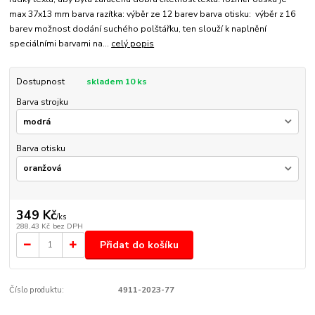
max 37x13 mm barva razítka: výběr ze 12 barev barva otisku: výběr z 16
barev možnost dodání suchého polštářku, ten slouží k naplnění
speciálními barvami na...
celý popis
Dostupnost
skladem 10 ks
Barva strojku
Barva otisku
349 Kč
/
ks
288,43 Kč
bez DPH
Přidat do košíku
Číslo produktu:
4911-2023-77