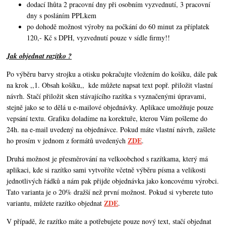
dodací lhůta 2 pracovní dny při osobním vyzvednutí, 3 pracovní
dny s posláním PPLkem
po dohodě možnost výroby na počkání do 60 minut za příplatek
120,- Kč s DPH, vyzvednutí pouze v sídle firmy!!
Jak objednat razítko ?
Po výběru barvy strojku a otisku pokračujte vložením do košíku, dále pak
na krok ,,1. Obsah košíku,,
kde můžete napsat text popř. přiložit vlastní
návrh. Stačí přiložit sken stávajícího razítka s vyznačenými úpravami,
stejně jako se to dělá u e-mailové objednávky. Aplikace umožňuje pouze
vepsání textu. Grafiku doladíme na korektuře, kterou Vám pošleme do
24h. na e-mail uvedený na objednávce. Pokud máte vlastní návrh,
zašlete
ZDE
ho prosím v jednom z formátů uvedených
.
Druhá možnost je přesměrování na velkoobchod s razítkama, který má
aplikaci, kde si razítko sami vytvoříte včetně výběru písma a velikosti
jednotlivých řádků a nám pak přijde objednávka jako koncovému výrobci.
Tato varianta je o 20% dražší než první možnost. Pokud si vyberete tuto
ZDE
variantu, můžete razítko objednat
.
V případě, že razítko máte a potřebujete pouze nový text, stačí objednat