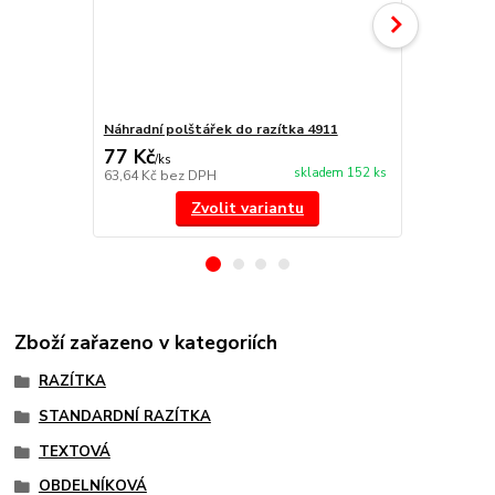
Náhradní polštářek do razítka 4911
NORIS 191 r
77 Kč
297 Kč
/
ks
/
ks
skladem 152 ks
63,64 Kč
bez DPH
245,45 Kč
be
Zvolit variantu
Zboží zařazeno v kategoriích
RAZÍTKA
STANDARDNÍ RAZÍTKA
TEXTOVÁ
OBDELNÍKOVÁ