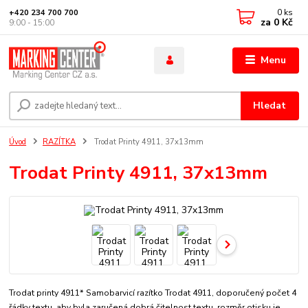
0
ks
+420 234 700 700
za
0 Kč
9:00 - 15:00
Menu
Hledat
Úvod
RAZÍTKA
Trodat Printy 4911, 37x13mm
Trodat Printy 4911, 37x13mm
Trodat printy 4911* Samobarvicí razítko Trodat 4911, doporučený počet 4
řádky textu, aby byla zaručená dobrá čitelnost textu. rozměr otisku je