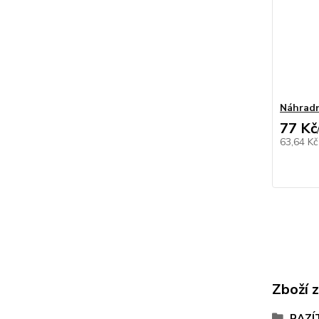
Náhradn
77 Kč
63,64 K
Zboží 
RAZÍ