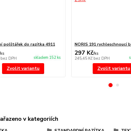
í polštářek do razítka 4911
NORIS 191 rychleschnoucí b
297 Kč
/
ks
/
ks
skladem 152 ks
s
č
bez DPH
245,45 Kč
bez DPH
Zvolit variantu
Zvolit variantu
zařazeno v kategoriích
TKA
STANDARDNÍ RAZÍTKA
TEX