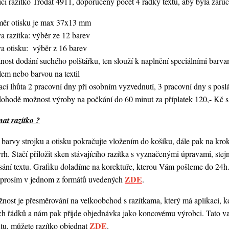
í razítko Trodat 4911, doporučený počet 4 řádky textu,
aby byla zaruč
měr otisku je max 37x13 mm
a razítka: výběr ze 12 barev
va otisku: výběr z 16 barev
nost dodání suchého polštářku, ten slouží k naplnění speciálními bar
lem nebo barvou na textil
ací lhůta 2 pracovní dny při osobním vyzvednutí, 3 pracovní dny s po
dohodě možnost výroby na počkání do 60 minut za příplatek 120,- Kč s
at razítko ?
barvy strojku a otisku pokračujte vložením do košíku, dále pak na kro
vrh. Stačí přiložit sken stávajícího razítka s vyznačenými úpravami, st
ání textu. Grafiku doladíme na korektuře, kterou Vám pošleme do 24h.
ZDE
o prosím v jednom z formátů uvedených
.
ost je přesměrování na velkoobchod s razítkama, který má aplikaci, kde
ch řádků a nám pak přijde objednávka jako koncovému výrobci. Tato va
ZDE
ntu, můžete razítko objednat
.