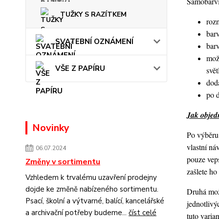
Samobarvic
TUŽKY S RAZÍTKEM
roz
barv
SVATEBNÍ OZNÁMENÍ
bar
mož
VŠE Z PAPÍRU
svět
dod
po 
Jak objedn
Novinky
Po výběru 
vlastní ná
06.07.2024
pouze veps
Změny v sortimentu
zašlete h
Vzhledem k trvalému uzavření prodejny
dojde ke změně nabízeného sortimentu.
Druhá možn
Psací, školní a výtvarné, balící, kancelářské
jednotlivý
a archivační potřeby budeme...
číst celé
tuto varia