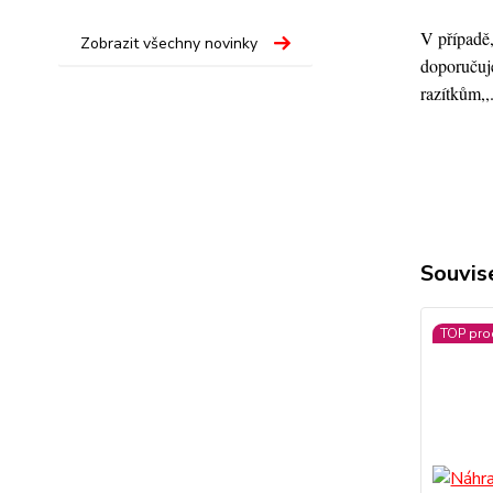
V případě,
Zobrazit všechny novinky
doporučuje
razítkům,,
Souvise
TOP pro