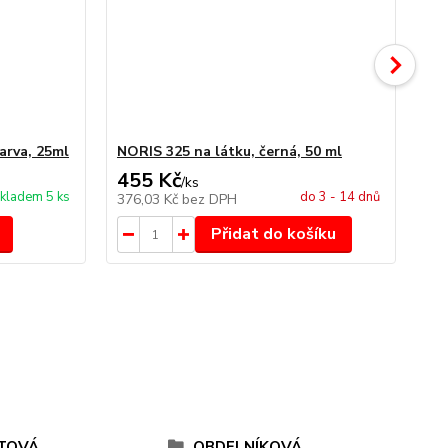
arva, 25ml
NORIS 325 na látku, černá, 50 ml
NO
455 Kč
4
/
ks
kladem 5 ks
do 3 - 14 dnů
376,03 Kč
bez DPH
34
Přidat do košíku
TOVÁ
OBDELNÍKOVÁ