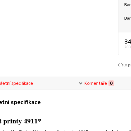
Bar
Bar
34
288
Číslo p
etní specifikace
Komentáře
0
tní specifikace
 printy 4911*