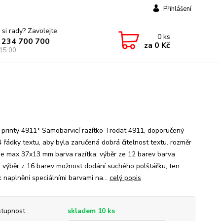
Přihlášení
 si rady? Zavolejte.
0
ks
 234 700 700
za
0 Kč
 15:00
 printy 4911* Samobarvicí razítko Trodat 4911, doporučený
4 řádky textu, aby byla zaručená dobrá čitelnost textu. rozměr
 je max 37x13 mm barva razítka: výběr ze 12 barev barva
: výběr z 16 barev možnost dodání suchého polštářku, ten
k naplnění speciálními barvami na...
celý popis
tupnost
skladem 10 ks