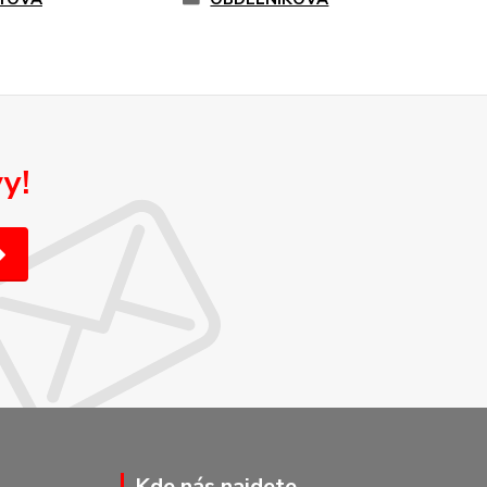
y!
Kde nás najdete