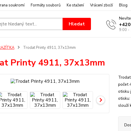
rana soukromí
Formáty souborů
Ke stažení
Vrácení zboží
Blog
Nevíte
Hledat
+420
9:00 -
RAZÍTKA
Trodat Printy 4911, 37x13mm
at Printy 4911, 37x13mm
Trodat
počet 
otisku
otisku
slouží 
Dos