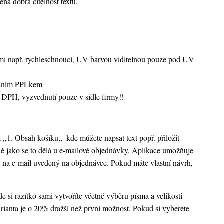
ená dobrá čitelnost textu.
vami např. rychleschnoucí, UV barvou viditelnou pouze pod UV
sláním PPLkem
 DPH, vyzvednutí pouze v sídle firmy!!
k ,,1. Obsah košíku,,
kde můžete napsat text popř. přiložit
ejně jako se to dělá u e-mailové objednávky. Aplikace umožňuje
 na e-mail uvedený na objednávce. Pokud máte vlastní návrh,
 si razítko sami vytvoříte včetně výběru písma a velikosti
rianta je o 20% dražší než první možnost. Pokud si vyberete