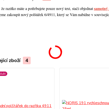
samotný 
 že razítko máte a potřebujete pouze nový text, stačí objednat
me zakoupit nový polštářek 6/4911, který se Vám nabídne v souvisejícím
.
jící zboží
4
dukt