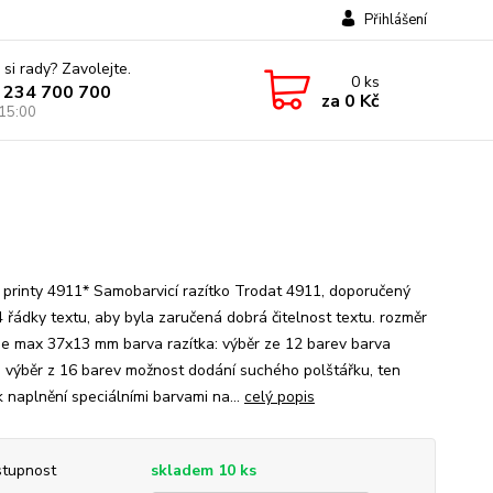
Přihlášení
 si rady? Zavolejte.
0
ks
 234 700 700
za
0 Kč
 15:00
 printy 4911* Samobarvicí razítko Trodat 4911, doporučený
4 řádky textu, aby byla zaručená dobrá čitelnost textu. rozměr
 je max 37x13 mm barva razítka: výběr ze 12 barev barva
: výběr z 16 barev možnost dodání suchého polštářku, ten
k naplnění speciálními barvami na...
celý popis
tupnost
skladem 10 ks