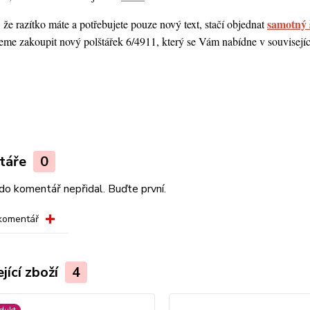
samotný 
 že razítko máte a potřebujete pouze nový text, stačí objednat
me zakoupit nový polštářek 6/4911, který se Vám nabídne v souvisejícím
.
táře
0
do komentář nepřidal. Buďte první.
 komentář
jící zboží
4