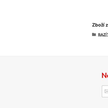
Zboží 
RAZÍ
N