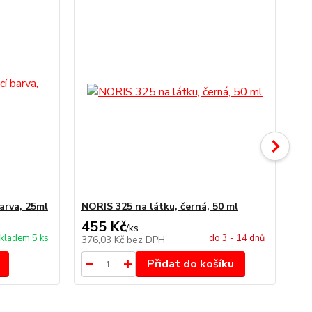
arva, 25ml
NORIS 325 na látku, černá, 50 ml
NO
455 Kč
4
/
ks
kladem 5 ks
do 3 - 14 dnů
376,03 Kč
bez DPH
34
Přidat do košíku