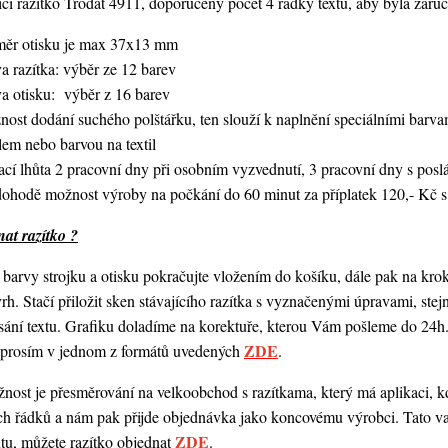
í razítko Trodat 4911, doporučený počet 4 řádky textu,
aby byla zaruč
měr otisku je max 37x13 mm
a razítka: výběr ze 12 barev
va otisku: výběr z 16 barev
nost dodání suchého polštářku, ten slouží k naplnění speciálními bar
lem nebo barvou na textil
ací lhůta 2 pracovní dny při osobním vyzvednutí, 3 pracovní dny s po
dohodě možnost výroby na počkání do 60 minut za příplatek 120,- Kč s
at razítko ?
barvy strojku a otisku pokračujte vložením do košíku, dále pak na kro
vrh. Stačí přiložit sken stávajícího razítka s vyznačenými úpravami, st
ání textu. Grafiku doladíme na korektuře, kterou Vám pošleme do 24h.
ZDE
o prosím v jednom z formátů uvedených
.
ost je přesměrování na velkoobchod s razítkama, který má aplikaci, kde
ch řádků a nám pak přijde objednávka jako koncovému výrobci. Tato va
ZDE
ntu, můžete razítko objednat
.