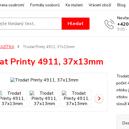
rana soukromí
Formáty souborů
Ke stažení
Vrácení zboží
Blog
Nevíte
Hledat
+420
9:00 -
RAZÍTKA
Trodat Printy 4911, 37x13mm
at Printy 4911, 37x13mm
Trodat
počet 
otisku
otisku
slouží 
Dos