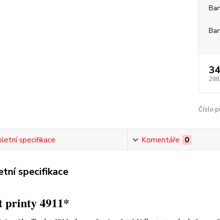
Bar
Bar
34
288
Číslo p
etní specifikace
Komentáře
0
tní specifikace
 printy 4911*