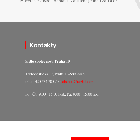
Můžete se kdykoli odhlásit. Zasíláme jednou za 14 dní.
Kontakty
Sídlo společnosti Praha 10
Třebohostická 12, Praha 10-Strašnice
tel.: +420 234 700 700,
obchod@razitka.cz
Po - Čt: 9:00 - 16:00 hod., Pá: 9:00 - 15:00 hod.