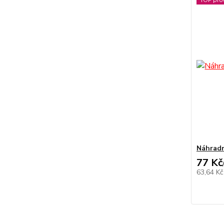
TOP pro
Náhradn
77 Kč
63,64 K