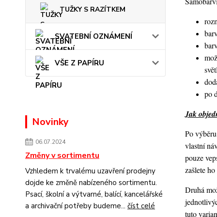
Samobarvic
TUŽKY S RAZÍTKEM
roz
barv
SVATEBNÍ OZNÁMENÍ
bar
mož
VŠE Z PAPÍRU
svět
dod
po 
Jak objedn
Novinky
Po výběru 
06.07.2024
vlastní ná
Změny v sortimentu
pouze veps
zašlete h
Vzhledem k trvalému uzavření prodejny
dojde ke změně nabízeného sortimentu.
Druhá možn
Psací, školní a výtvarné, balící, kancelářské
jednotlivý
a archivační potřeby budeme...
číst celé
tuto varia