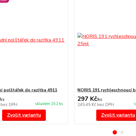
dukt
í polštářek do razítka 4911
NORIS 191 rychleschnoucí b
297 Kč
/
ks
/
ks
skladem 152 ks
s
č
bez DPH
245,45 Kč
bez DPH
Zvolit variantu
Zvolit variantu