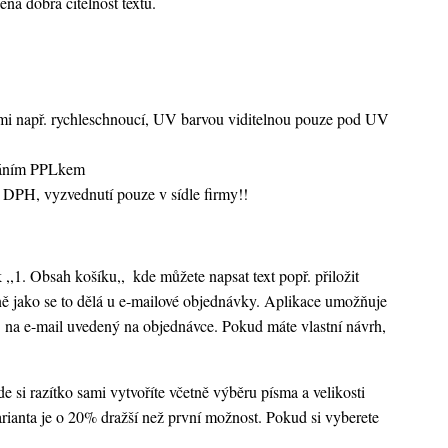
ená dobrá čitelnost textu.
vami např. rychleschnoucí, UV barvou viditelnou pouze pod UV
sláním PPLkem
 DPH, vyzvednutí pouze v sídle firmy!!
k ,,1. Obsah košíku,,
kde můžete napsat text popř. přiložit
ejně jako se to dělá u e-mailové objednávky. Aplikace umožňuje
 na e-mail uvedený na objednávce. Pokud máte vlastní návrh,
 si razítko sami vytvoříte včetně výběru písma a velikosti
rianta je o 20% dražší než první možnost. Pokud si vyberete