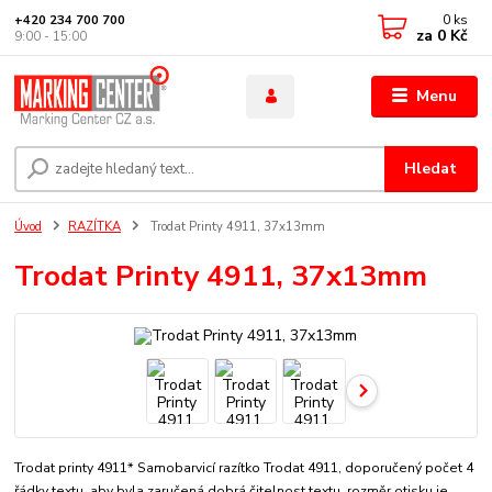
0
ks
+420 234 700 700
za
0 Kč
9:00 - 15:00
Menu
Hledat
Úvod
RAZÍTKA
Trodat Printy 4911, 37x13mm
Trodat Printy 4911, 37x13mm
Trodat printy 4911* Samobarvicí razítko Trodat 4911, doporučený počet 4
řádky textu, aby byla zaručená dobrá čitelnost textu. rozměr otisku je