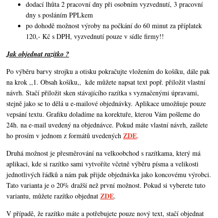
dodací lhůta 2 pracovní dny při osobním vyzvednutí, 3 pracovní
dny s posláním PPLkem
po dohodě možnost výroby na počkání do 60 minut za příplatek
120,- Kč s DPH, vyzvednutí pouze v sídle firmy!!
Jak objednat razítko ?
Po výběru barvy strojku a otisku pokračujte vložením do košíku, dále pak
na krok ,,1. Obsah košíku,,
kde můžete napsat text popř. přiložit vlastní
návrh. Stačí přiložit sken stávajícího razítka s vyznačenými úpravami,
stejně jako se to dělá u e-mailové objednávky. Aplikace umožňuje pouze
vepsání textu. Grafiku doladíme na korektuře, kterou Vám pošleme do
24h. na e-mail uvedený na objednávce. Pokud máte vlastní návrh,
zašlete
ZDE
ho prosím v jednom z formátů uvedených
.
Druhá možnost je přesměrování na velkoobchod s razítkama, který má
aplikaci, kde si razítko sami vytvoříte včetně výběru písma a velikosti
jednotlivých řádků a nám pak přijde objednávka jako koncovému výrobci.
Tato varianta je o 20% dražší než první možnost. Pokud si vyberete tuto
ZDE
variantu, můžete razítko objednat
.
V případě, že razítko máte a potřebujete pouze nový text, stačí objednat