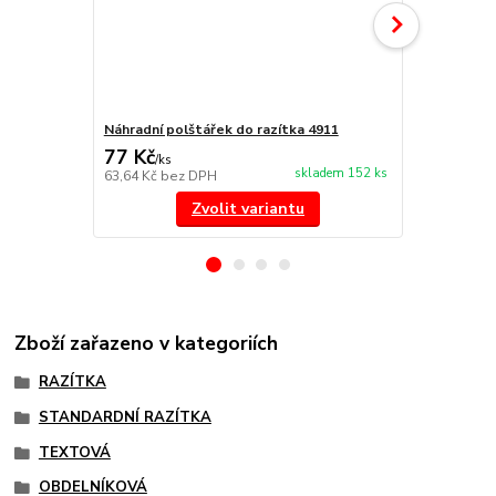
Náhradní polštářek do razítka 4911
NORIS 191 r
77 Kč
297 Kč
/
ks
/
ks
skladem 152 ks
63,64 Kč
bez DPH
245,45 Kč
be
Zvolit variantu
Zboží zařazeno v kategoriích
RAZÍTKA
STANDARDNÍ RAZÍTKA
TEXTOVÁ
OBDELNÍKOVÁ