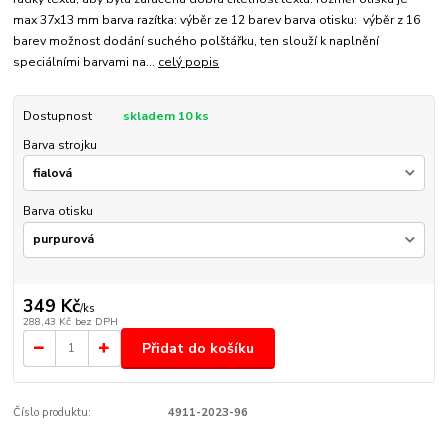
max 37x13 mm barva razítka: výběr ze 12 barev barva otisku: výběr z 16
barev možnost dodání suchého polštářku, ten slouží k naplnění
speciálními barvami na...
celý popis
Dostupnost
skladem 10 ks
Barva strojku
Barva otisku
349 Kč
/
ks
288,43 Kč
bez DPH
Přidat do košíku
Číslo produktu:
4911-2023-96