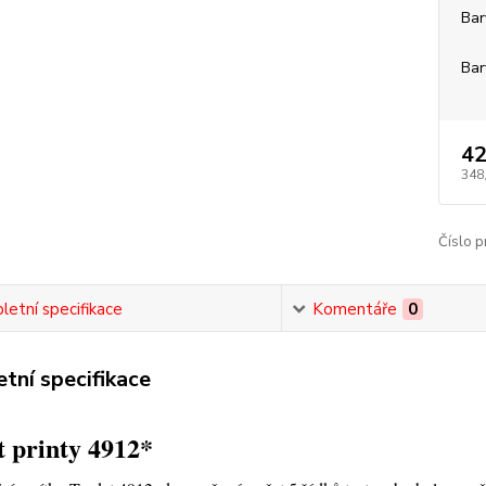
Bar
Bar
42
348
Číslo p
etní specifikace
Komentáře
0
tní specifikace
 printy 4912*