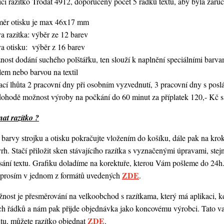
í razítko Trodat 4912, doporučený počet 5 řádků textu,
aby byla zaruč
měr otisku je max 46x17 mm
a razítka: výběr ze 12 barev
va otisku: výběr z 16 barev
nost dodání suchého polštářku, ten slouží k naplnění speciálními bar
lem nebo barvou na textil
ací lhůta 2 pracovní dny při osobním vyzvednutí, 3 pracovní dny s po
dohodě možnost výroby na počkání do 60 minut za příplatek 120,- Kč s
at razítko ?
barvy strojku a otisku pokračujte vložením do košíku, dále pak na kro
vrh. Stačí přiložit sken stávajícího razítka s vyznačenými úpravami, st
ání textu. Grafiku doladíme na korektuře, kterou Vám pošleme do 24h.
ZDE
o prosím v jednom z formátů uvedených
.
ost je přesměrování na velkoobchod s razítkama, který má aplikaci, kde
ch řádků a nám pak přijde objednávka jako koncovému výrobci. Tato va
ZDE
ntu, můžete razítko objednat
.