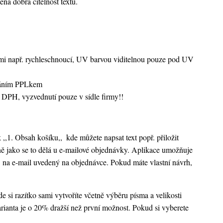
ená dobrá čitelnost textu.
vami např. rychleschnoucí, UV barvou viditelnou pouze pod UV
sláním PPLkem
 DPH, vyzvednutí pouze v sídle firmy!!
k ,,1. Obsah košíku,,
kde můžete napsat text popř. přiložit
ejně jako se to dělá u e-mailové objednávky. Aplikace umožňuje
 na e-mail uvedený na objednávce. Pokud máte vlastní návrh,
 si razítko sami vytvoříte včetně výběru písma a velikosti
rianta je o 20% dražší než první možnost. Pokud si vyberete