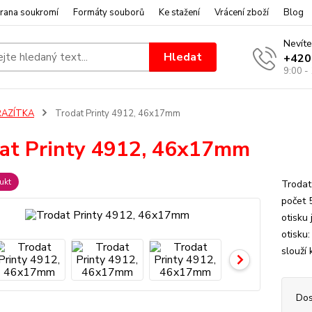
rana soukromí
Formáty souborů
Ke stažení
Vrácení zboží
Blog
Nevíte
Hledat
+420
9:00 -
RAZÍTKA
Trodat Printy 4912, 46x17mm
at Printy 4912, 46x17mm
ukt
Trodat
počet 
otisku
otisku
slouží 
Dos