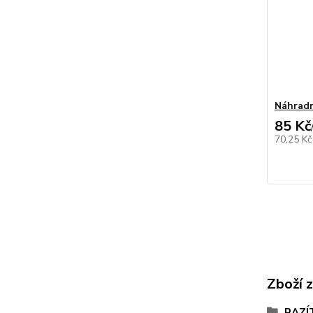
Náhradn
85 Kč
70,25 K
Zboží 
RAZÍ