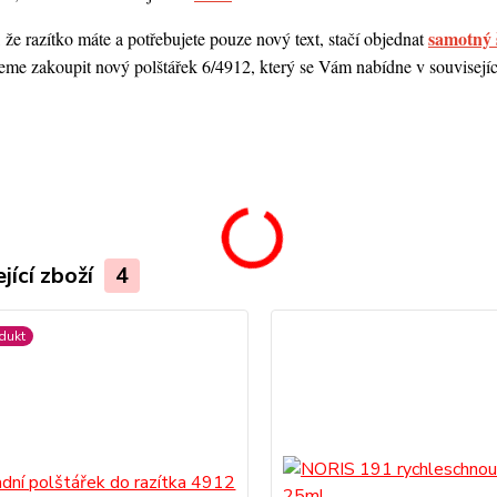
samotný 
 že razítko máte a potřebujete pouze nový text, stačí objednat
me zakoupit nový polštářek 6/4912, který se Vám nabídne v souvisejícím
.
jící zboží
4
dukt