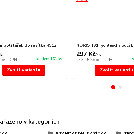
í polštářek do razítka 4912
NORIS 191 rychleschnoucí b
297 Kč
/
ks
/
ks
skladem 162 ks
s
č
bez DPH
245,45 Kč
bez DPH
Zvolit variantu
Zvolit variantu
zařazeno v kategoriích
TKA
STANDARDNÍ RAZÍTKA
TEX