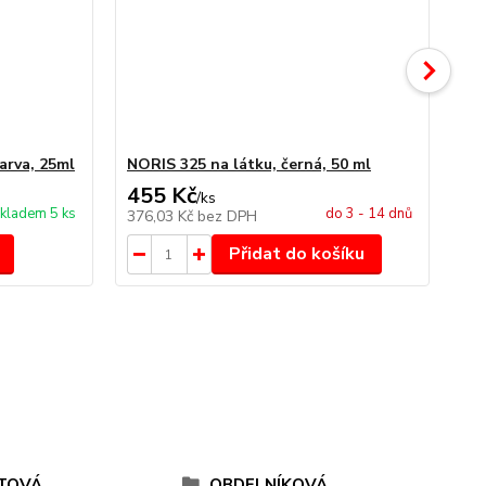
arva, 25ml
NORIS 325 na látku, černá, 50 ml
NO
455 Kč
4
/
ks
kladem 5 ks
do 3 - 14 dnů
376,03 Kč
bez DPH
34
Přidat do košíku
TOVÁ
OBDELNÍKOVÁ