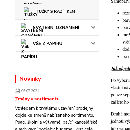
Samobarvic
TUŽKY S RAZÍTKEM
roz
barv
bar
SVATEBNÍ OZNÁMENÍ
mož
svět
VŠE Z PAPÍRU
dod
po 
Jak objedn
Novinky
Po výběru 
vlastní ná
06.07.2024
pouze veps
Změny v sortimentu
zašlete h
Vzhledem k trvalému uzavření prodejny
Druhá možn
dojde ke změně nabízeného sortimentu.
jednotlivý
Psací, školní a výtvarné, balící, kancelářské
tuto varia
a archivační potřeby budeme...
číst celé