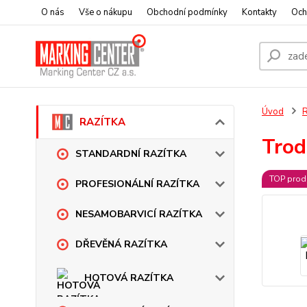
O nás
Vše o nákupu
Obchodní podmínky
Kontakty
Och
Úvod
RAZÍTKA
Trod
STANDARDNÍ RAZÍTKA
TOP prod
PROFESIONÁLNÍ RAZÍTKA
NESAMOBARVICÍ RAZÍTKA
DŘEVĚNÁ RAZÍTKA
HOTOVÁ RAZÍTKA