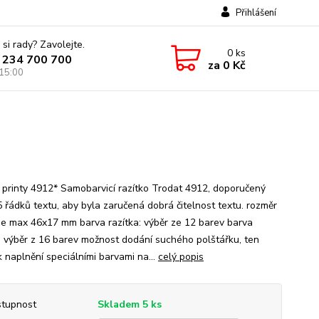
Přihlášení
 si rady? Zavolejte.
0
ks
 234 700 700
za
0 Kč
 15:00
 printy 4912* Samobarvicí razítko Trodat 4912, doporučený
5 řádků textu, aby byla zaručená dobrá čitelnost textu. rozměr
 je max 46x17 mm barva razítka: výběr ze 12 barev barva
: výběr z 16 barev možnost dodání suchého polštářku, ten
k naplnění speciálními barvami na...
celý popis
tupnost
Skladem 5 ks