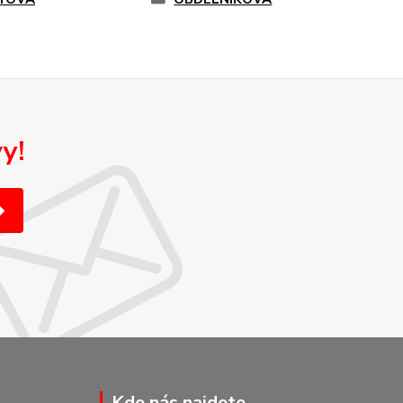
y!
Kde nás najdete