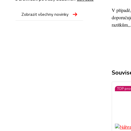
V případě,
Zobrazit všechny novinky
doporučuje
razítkům,,
Souvise
TOP pro