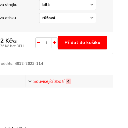
va strojku
va otisku
2 Kč
/
ks
Přidat do košíku
,76 Kč
bez DPH
roduktu:
4912-2023-114
Související zboží
4