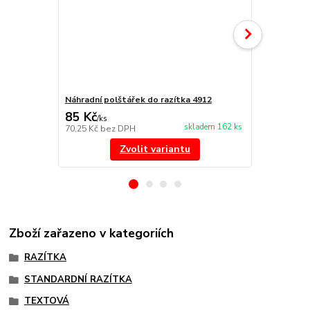
Náhradní polštářek do razítka 4912
NORIS 191 r
85 Kč
297 Kč
/
ks
/
ks
skladem 162 ks
70,25 Kč
bez DPH
245,45 Kč
be
Zvolit variantu
Zboží zařazeno v kategoriích
RAZÍTKA
STANDARDNÍ RAZÍTKA
TEXTOVÁ