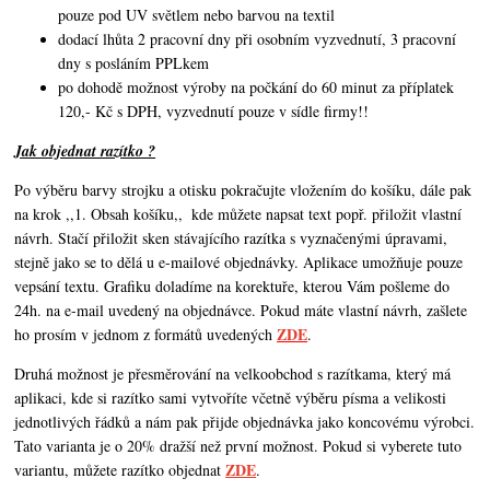
pouze pod UV světlem nebo barvou na textil
dodací lhůta 2 pracovní dny při osobním vyzvednutí, 3 pracovní
dny s posláním PPLkem
po dohodě možnost výroby na počkání do 60 minut za příplatek
120,- Kč s DPH, vyzvednutí pouze v sídle firmy!!
Jak objednat razítko ?
Po výběru barvy strojku a otisku pokračujte vložením do košíku, dále pak
na krok ,,1. Obsah košíku,,
kde můžete napsat text popř. přiložit vlastní
návrh. Stačí přiložit sken stávajícího razítka s vyznačenými úpravami,
stejně jako se to dělá u e-mailové objednávky. Aplikace umožňuje pouze
vepsání textu. Grafiku doladíme na korektuře, kterou Vám pošleme do
24h. na e-mail uvedený na objednávce. Pokud máte vlastní návrh,
zašlete
ZDE
ho prosím v jednom z formátů uvedených
.
Druhá možnost je přesměrování na velkoobchod s razítkama, který má
aplikaci, kde si razítko sami vytvoříte včetně výběru písma a velikosti
jednotlivých řádků a nám pak přijde objednávka jako koncovému výrobci.
Tato varianta je o 20% dražší než první možnost. Pokud si vyberete tuto
ZDE
variantu, můžete razítko objednat
.