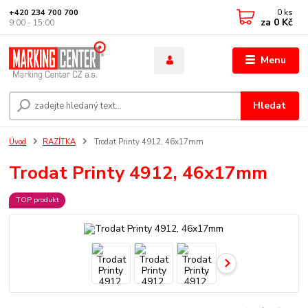
0
ks
+420 234 700 700
za
0 Kč
9:00 - 15:00
Menu
Hledat
Úvod
RAZÍTKA
Trodat Printy 4912, 46x17mm
Trodat Printy 4912, 46x17mm
TOP produkt