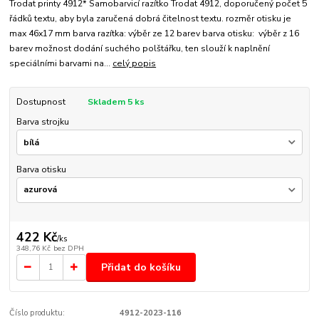
Trodat printy 4912* Samobarvicí razítko Trodat 4912, doporučený počet 5
řádků textu, aby byla zaručená dobrá čitelnost textu. rozměr otisku je
max 46x17 mm barva razítka: výběr ze 12 barev barva otisku: výběr z 16
barev možnost dodání suchého polštářku, ten slouží k naplnění
speciálními barvami na...
celý popis
Dostupnost
Skladem 5 ks
Barva strojku
Barva otisku
422 Kč
/
ks
348,76 Kč
bez DPH
Přidat do košíku
Číslo produktu:
4912-2023-116