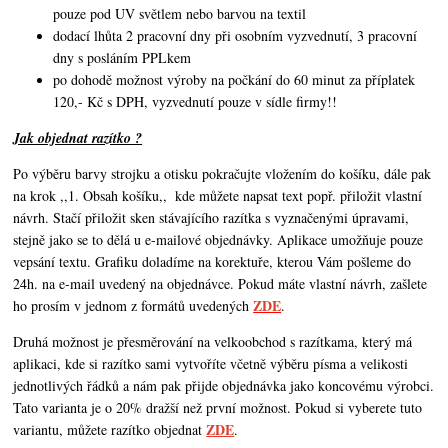
pouze pod UV světlem nebo barvou na textil
dodací lhůta 2 pracovní dny při osobním vyzvednutí, 3 pracovní
dny s posláním PPLkem
po dohodě možnost výroby na počkání do 60 minut za příplatek
120,- Kč s DPH, vyzvednutí pouze v sídle firmy!!
Jak objednat razítko ?
Po výběru barvy strojku a otisku pokračujte vložením do košíku, dále pak
na krok ,,1. Obsah košíku,,
kde můžete napsat text popř. přiložit vlastní
návrh. Stačí přiložit sken stávajícího razítka s vyznačenými úpravami,
stejně jako se to dělá u e-mailové objednávky. Aplikace umožňuje pouze
vepsání textu. Grafiku doladíme na korektuře, kterou Vám pošleme do
24h. na e-mail uvedený na objednávce. Pokud máte vlastní návrh,
zašlete
ZDE
ho prosím v jednom z formátů uvedených
.
Druhá možnost je přesměrování na velkoobchod s razítkama, který má
aplikaci, kde si razítko sami vytvoříte včetně výběru písma a velikosti
jednotlivých řádků a nám pak přijde objednávka jako koncovému výrobci.
Tato varianta je o 20% dražší než první možnost. Pokud si vyberete tuto
ZDE
variantu, můžete razítko objednat
.