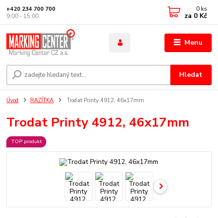
0
ks
+420 234 700 700
za
0 Kč
9:00 - 15:00
Menu
Hledat
Úvod
RAZÍTKA
Trodat Printy 4912, 46x17mm
Trodat Printy 4912, 46x17mm
TOP produkt