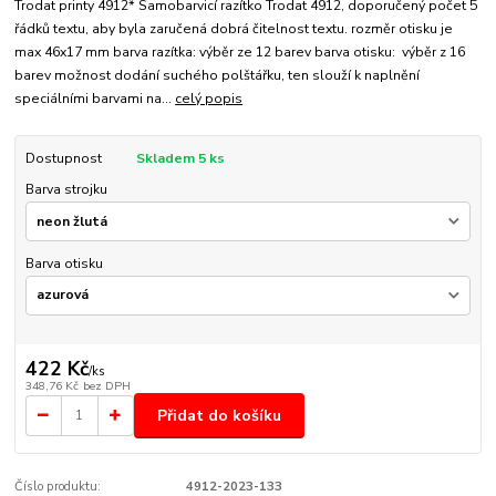
Trodat printy 4912* Samobarvicí razítko Trodat 4912, doporučený počet 5
řádků textu, aby byla zaručená dobrá čitelnost textu. rozměr otisku je
max 46x17 mm barva razítka: výběr ze 12 barev barva otisku: výběr z 16
barev možnost dodání suchého polštářku, ten slouží k naplnění
speciálními barvami na...
celý popis
Dostupnost
Skladem 5 ks
Barva strojku
Barva otisku
422 Kč
/
ks
348,76 Kč
bez DPH
Přidat do košíku
Číslo produktu:
4912-2023-133