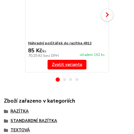
Náhradní polštářek do razítka 4912
NORIS 191 r
85 Kč
297 Kč
/
ks
/
ks
skladem 162 ks
70,25 Kč
bez DPH
245,45 Kč
be
Zvolit variantu
Zboží zařazeno v kategoriích
RAZÍTKA
STANDARDNÍ RAZÍTKA
TEXTOVÁ