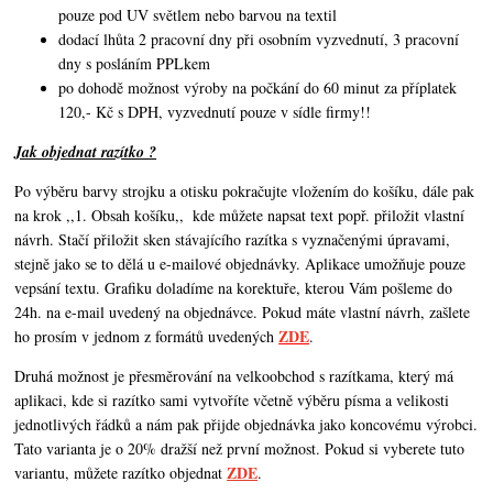
pouze pod UV světlem nebo barvou na textil
dodací lhůta 2 pracovní dny při osobním vyzvednutí, 3 pracovní
dny s posláním PPLkem
po dohodě možnost výroby na počkání do 60 minut za příplatek
120,- Kč s DPH, vyzvednutí pouze v sídle firmy!!
Jak objednat razítko ?
Po výběru barvy strojku a otisku pokračujte vložením do košíku, dále pak
na krok ,,1. Obsah košíku,,
kde můžete napsat text popř. přiložit vlastní
návrh. Stačí přiložit sken stávajícího razítka s vyznačenými úpravami,
stejně jako se to dělá u e-mailové objednávky. Aplikace umožňuje pouze
vepsání textu. Grafiku doladíme na korektuře, kterou Vám pošleme do
24h. na e-mail uvedený na objednávce. Pokud máte vlastní návrh,
zašlete
ZDE
ho prosím v jednom z formátů uvedených
.
Druhá možnost je přesměrování na velkoobchod s razítkama, který má
aplikaci, kde si razítko sami vytvoříte včetně výběru písma a velikosti
jednotlivých řádků a nám pak přijde objednávka jako koncovému výrobci.
Tato varianta je o 20% dražší než první možnost. Pokud si vyberete tuto
ZDE
variantu, můžete razítko objednat
.