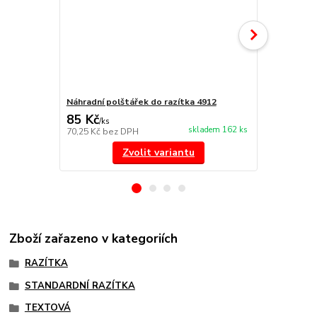
Náhradní polštářek do razítka 4912
NORIS 191 r
85 Kč
297 Kč
/
ks
/
ks
skladem 162 ks
70,25 Kč
bez DPH
245,45 Kč
be
Zvolit variantu
Zboží zařazeno v kategoriích
RAZÍTKA
STANDARDNÍ RAZÍTKA
TEXTOVÁ