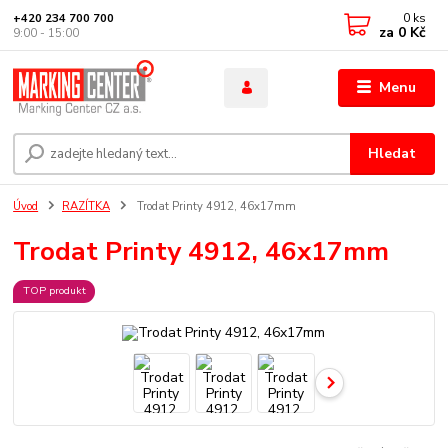
0
ks
+420 234 700 700
za
0 Kč
9:00 - 15:00
Menu
Hledat
Úvod
RAZÍTKA
Trodat Printy 4912, 46x17mm
Trodat Printy 4912, 46x17mm
TOP produkt