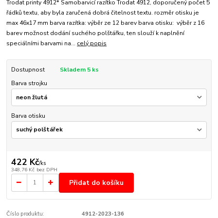
Trodat printy 4912* Samobarvicí razítko Trodat 4912, doporučený počet 5
řádků textu, aby byla zaručená dobrá čitelnost textu. rozměr otisku je
max 46x17 mm barva razítka: výběr ze 12 barev barva otisku: výběr z 16
barev možnost dodání suchého polštářku, ten slouží k naplnění
speciálními barvami na...
celý popis
Dostupnost
Skladem 5 ks
Barva strojku
Barva otisku
422 Kč
/
ks
348,76 Kč
bez DPH
Přidat do košíku
Číslo produktu:
4912-2023-136