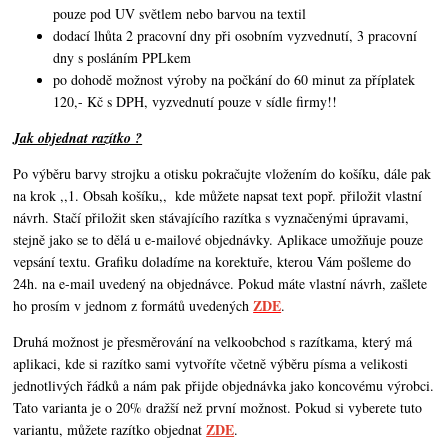
pouze pod UV světlem nebo barvou na textil
dodací lhůta 2 pracovní dny při osobním vyzvednutí, 3 pracovní
dny s posláním PPLkem
po dohodě možnost výroby na počkání do 60 minut za příplatek
120,- Kč s DPH, vyzvednutí pouze v sídle firmy!!
Jak objednat razítko ?
Po výběru barvy strojku a otisku pokračujte vložením do košíku, dále pak
na krok ,,1. Obsah košíku,,
kde můžete napsat text popř. přiložit vlastní
návrh. Stačí přiložit sken stávajícího razítka s vyznačenými úpravami,
stejně jako se to dělá u e-mailové objednávky. Aplikace umožňuje pouze
vepsání textu. Grafiku doladíme na korektuře, kterou Vám pošleme do
24h. na e-mail uvedený na objednávce. Pokud máte vlastní návrh,
zašlete
ZDE
ho prosím v jednom z formátů uvedených
.
Druhá možnost je přesměrování na velkoobchod s razítkama, který má
aplikaci, kde si razítko sami vytvoříte včetně výběru písma a velikosti
jednotlivých řádků a nám pak přijde objednávka jako koncovému výrobci.
Tato varianta je o 20% dražší než první možnost. Pokud si vyberete tuto
ZDE
variantu, můžete razítko objednat
.