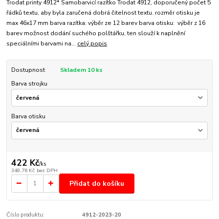
Trodat printy 4912* Samobarvicí razítko Trodat 4912, doporučený počet 5
řádků textu, aby byla zaručená dobrá čitelnost textu. rozměr otisku je
max 46x17 mm barva razítka: výběr ze 12 barev barva otisku: výběr z 16
barev možnost dodání suchého polštářku, ten slouží k naplnění
speciálními barvami na...
celý popis
Dostupnost
Skladem 10 ks
Barva strojku
Barva otisku
422 Kč
/
ks
348,76 Kč
bez DPH
Přidat do košíku
Číslo produktu:
4912-2023-20