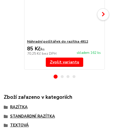
Náhradní polštářek do razítka 4912
NORIS 191 r
85 Kč
297 Kč
/
ks
/
ks
skladem 162 ks
70,25 Kč
bez DPH
245,45 Kč
be
Zvolit variantu
Zboží zařazeno v kategoriích
RAZÍTKA
STANDARDNÍ RAZÍTKA
TEXTOVÁ