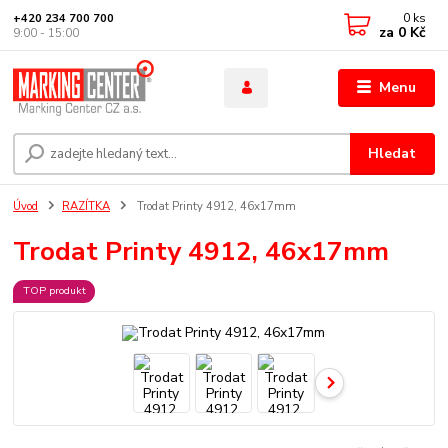
0
ks
+420 234 700 700
za
0 Kč
9:00 - 15:00
Menu
Hledat
Úvod
RAZÍTKA
Trodat Printy 4912, 46x17mm
Trodat Printy 4912, 46x17mm
TOP produkt