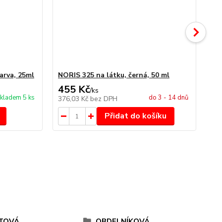
arva, 25ml
NORIS 325 na látku, černá, 50 ml
NO
455 Kč
4
/
ks
kladem 5 ks
do 3 - 14 dnů
376,03 Kč
bez DPH
34
Přidat do košíku
TOVÁ
OBDELNÍKOVÁ