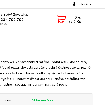
Přihlášení
 si rady? Zavolejte.
0
ks
 234 700 700
za
0 Kč
 15:00
 printy 4912* Samobarvicí razítko Trodat 4912, doporučený
5 řádků textu, aby byla zaručená dobrá čitelnost textu. rozměr
 je max 46x17 mm barva razítka: výběr ze 12 barev barva
: výběr z 16 barev možnost dodání suchého polštářku, ten
k naplnění speciálními barvami na...
celý popis
tupnost
Skladem 5 ks