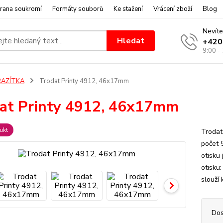
rana soukromí
Formáty souborů
Ke stažení
Vrácení zboží
Blog
Nevíte
Hledat
+420
9:00 -
RAZÍTKA
Trodat Printy 4912, 46x17mm
at Printy 4912, 46x17mm
ukt
Trodat
počet 
otisku
otisku
slouží 
Dos