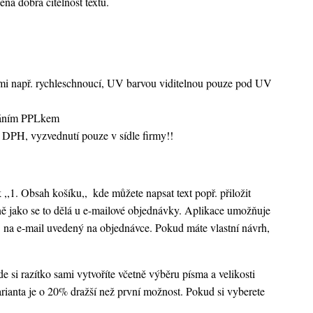
ená dobrá čitelnost textu.
vami např. rychleschnoucí, UV barvou viditelnou pouze pod UV
sláním PPLkem
 DPH, vyzvednutí pouze v sídle firmy!!
k ,,1. Obsah košíku,,
kde můžete napsat text popř. přiložit
ejně jako se to dělá u e-mailové objednávky. Aplikace umožňuje
 na e-mail uvedený na objednávce. Pokud máte vlastní návrh,
 si razítko sami vytvoříte včetně výběru písma a velikosti
rianta je o 20% dražší než první možnost. Pokud si vyberete