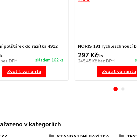
í polštářek do razítka 4912
NORIS 191 rychleschnoucí b
297 Kč
/
ks
/
ks
skladem 162 ks
s
č
bez DPH
245,45 Kč
bez DPH
Zvolit variantu
Zvolit variantu
zařazeno v kategoriích
TKA
STANDARDNÍ RAZÍTKA
TEX