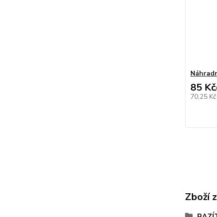
Náhradn
85 Kč
70,25 K
Zboží 
RAZÍ