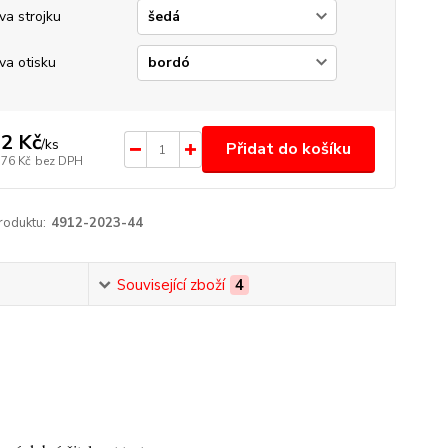
va strojku
va otisku
2 Kč
/
ks
Přidat do košíku
,76 Kč
bez DPH
roduktu:
4912-2023-44
Související zboží
4