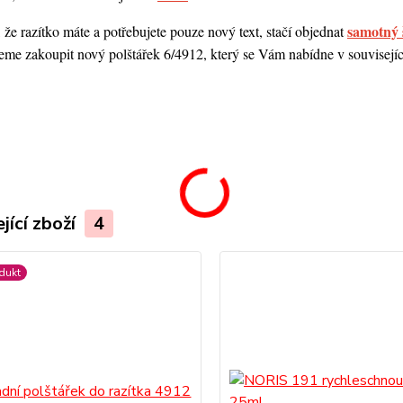
samotný 
 že razítko máte a potřebujete pouze nový text, stačí objednat
me zakoupit nový polštářek 6/4912, který se Vám nabídne v souvisejícím
.
jící zboží
4
dukt