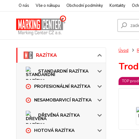
O nás
Vše o nákupu
Obchodní podmínky
Kontakty
Och
Úvod
RAZÍTKA
Trod
STANDARDNÍ RAZÍTKA
TOP prod
PROFESIONÁLNÍ RAZÍTKA
NESAMOBARVICÍ RAZÍTKA
DŘEVĚNÁ RAZÍTKA
HOTOVÁ RAZÍTKA