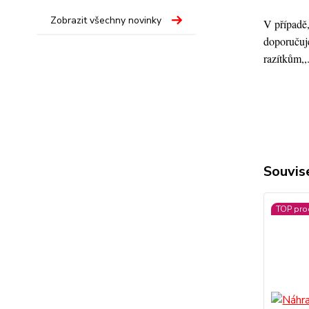
Zobrazit všechny novinky
V případě,
doporučuje
razítkům,,
Souvise
TOP pro