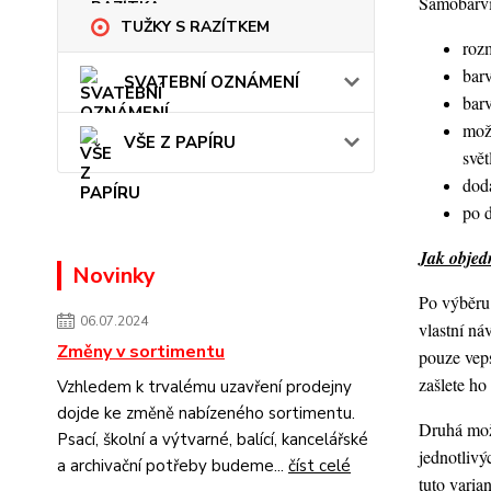
Samobarvic
TUŽKY S RAZÍTKEM
roz
barv
SVATEBNÍ OZNÁMENÍ
bar
mož
VŠE Z PAPÍRU
svět
dod
po 
Jak objedn
Novinky
Po výběru 
06.07.2024
vlastní ná
Změny v sortimentu
pouze veps
zašlete h
Vzhledem k trvalému uzavření prodejny
dojde ke změně nabízeného sortimentu.
Druhá možn
Psací, školní a výtvarné, balící, kancelářské
jednotlivý
a archivační potřeby budeme...
číst celé
tuto varia