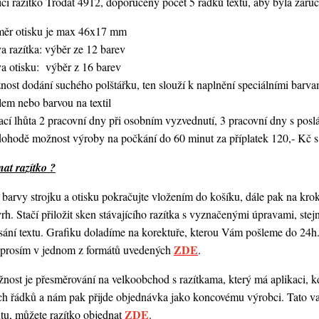
í razítko Trodat 4912, doporučený počet 5 řádků textu,
aby byla zaruč
měr otisku je max 46x17 mm
a razítka: výběr ze 12 barev
va otisku: výběr z 16 barev
nost dodání suchého polštářku, ten slouží k naplnění speciálními bar
lem nebo barvou na textil
ací lhůta 2 pracovní dny při osobním vyzvednutí, 3 pracovní dny s po
dohodě možnost výroby na počkání do 60 minut za příplatek 120,- Kč s
at razítko ?
barvy strojku a otisku pokračujte vložením do košíku, dále pak na kro
vrh. Stačí přiložit sken stávajícího razítka s vyznačenými úpravami, st
ání textu. Grafiku doladíme na korektuře, kterou Vám pošleme do 24h.
ZDE
o prosím v jednom z formátů uvedených
.
ost je přesměrování na velkoobchod s razítkama, který má aplikaci, kde
ch řádků a nám pak přijde objednávka jako koncovému výrobci. Tato va
ZDE
ntu, můžete razítko objednat
.