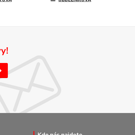
y!
Kde nás najdete