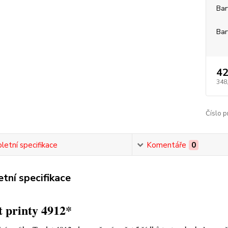
Bar
Bar
42
348
Číslo p
etní specifikace
Komentáře
0
tní specifikace
 printy 4912*