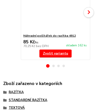
Náhradní polštářek do razítka 4912
NORIS 191 r
85 Kč
297 Kč
/
ks
/
ks
skladem 162 ks
70,25 Kč
bez DPH
245,45 Kč
be
Zvolit variantu
Zboží zařazeno v kategoriích
RAZÍTKA
STANDARDNÍ RAZÍTKA
TEXTOVÁ