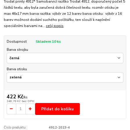
Trodat printy 4912* Samobarvicí razítko Trodat 4912, doporučený počet 5
řádků textu, aby byla zaručená dobrá čitelnost textu. rozměr otisku je
max 46x17 mm barva razítka: výběr ze 12 barev barva otisku: výběr z 16
barev možnost dodání suchého polštářku, ten slouží k naplnění
speciálními barvami na...
celý popis
Dostupnost
Skladem 10 ks
Barva strojku
Barva otisku
422 Kč
/
ks
348,76 Kč
bez DPH
Přidat do košíku
Číslo produktu:
4912-2023-4