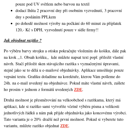
pouze pod UV světlem nebo barvou na textil
dodací lhůta 2 pracovní dny při osobním vyzvednutí, 3 pracovní
dny s posláním PPLkem
po dohodě možnost výroby na počkání do 60 minut za příplatek
120,- Kč s DPH, vyzvednutí pouze v sídle firmy!!
Jak objednat razítko ?
Po výběru barvy strojku a otisku pokračujte vložením do košíku, dále pak
na krok ,,1. Obsah košíku,,
kde můžete napsat text popř. přiložit vlastní
návrh. Stačí přiložit sken stávajícího razítka s vyznačenými úpravami,
stejně jako se to dělá u e-mailové objednávky. Aplikace umožňuje pouze
vepsání textu. Grafiku doladíme na korektuře, kterou Vám pošleme do
24h. na e-mail uvedený na objednávce. Pokud máte vlastní návrh,
zašlete
ZDE
ho prosím v jednom z formátů uvedených
.
Druhá možnost je přesměrování na velkoobchod s razítkama, který má
aplikaci, kde si razítko sami vytvoříte včetně výběru písma a velikosti
jednotlivých řádků a nám pak přijde objednávka jako koncovému výrobci.
Tato varianta je o 20% dražší než první možnost. Pokud si vyberete tuto
ZDE
variantu, můžete razítko objednat
.