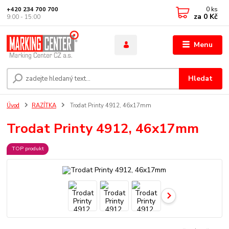
0
ks
+420 234 700 700
za
0 Kč
9:00 - 15:00
Menu
Hledat
Úvod
RAZÍTKA
Trodat Printy 4912, 46x17mm
Trodat Printy 4912, 46x17mm
TOP produkt