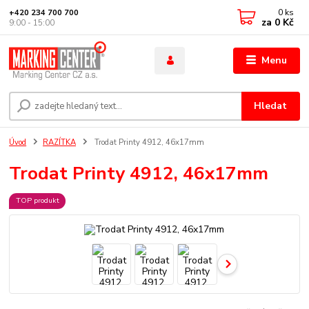
0
ks
+420 234 700 700
za
0 Kč
9:00 - 15:00
Menu
Hledat
Úvod
RAZÍTKA
Trodat Printy 4912, 46x17mm
Trodat Printy 4912, 46x17mm
TOP produkt