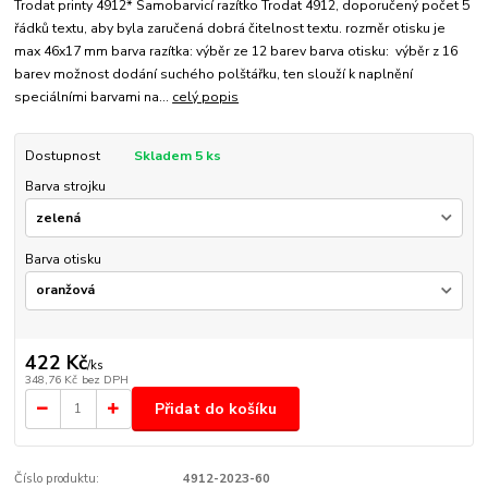
Trodat printy 4912* Samobarvicí razítko Trodat 4912, doporučený počet 5
řádků textu, aby byla zaručená dobrá čitelnost textu. rozměr otisku je
max 46x17 mm barva razítka: výběr ze 12 barev barva otisku: výběr z 16
barev možnost dodání suchého polštářku, ten slouží k naplnění
speciálními barvami na...
celý popis
Dostupnost
Skladem 5 ks
Barva strojku
Barva otisku
422 Kč
/
ks
348,76 Kč
bez DPH
Přidat do košíku
Číslo produktu:
4912-2023-60