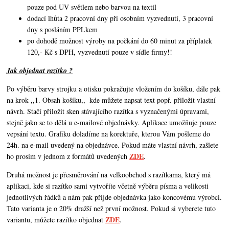
pouze pod UV světlem nebo barvou na textil
dodací lhůta 2 pracovní dny při osobním vyzvednutí, 3 pracovní
dny s posláním PPLkem
po dohodě možnost výroby na počkání do 60 minut za příplatek
120,- Kč s DPH, vyzvednutí pouze v sídle firmy!!
Jak objednat razítko ?
Po výběru barvy strojku a otisku pokračujte vložením do košíku, dále pak
na krok ,,1. Obsah košíku,,
kde můžete napsat text popř. přiložit vlastní
návrh. Stačí přiložit sken stávajícího razítka s vyznačenými úpravami,
stejně jako se to dělá u e-mailové objednávky. Aplikace umožňuje pouze
vepsání textu. Grafiku doladíme na korektuře, kterou Vám pošleme do
24h. na e-mail uvedený na objednávce. Pokud máte vlastní návrh,
zašlete
ZDE
ho prosím v jednom z formátů uvedených
.
Druhá možnost je přesměrování na velkoobchod s razítkama, který má
aplikaci, kde si razítko sami vytvoříte včetně výběru písma a velikosti
jednotlivých řádků a nám pak přijde objednávka jako koncovému výrobci.
Tato varianta je o 20% dražší než první možnost. Pokud si vyberete tuto
ZDE
variantu, můžete razítko objednat
.