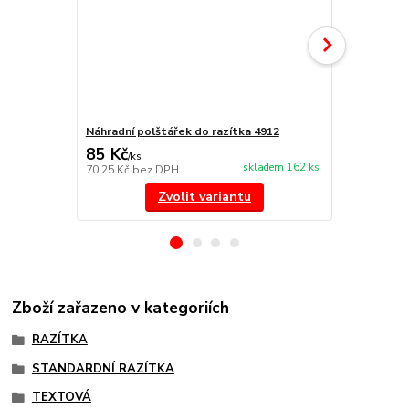
Náhradní polštářek do razítka 4912
NORIS 191 r
85 Kč
297 Kč
/
ks
/
ks
skladem 162 ks
70,25 Kč
bez DPH
245,45 Kč
be
Zvolit variantu
Zboží zařazeno v kategoriích
RAZÍTKA
STANDARDNÍ RAZÍTKA
TEXTOVÁ