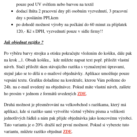
pouze pod UV světlem nebo barvou na textil
dodací lhůta 2 pracovní dny při osobním vyzvednutí, 3 pracovní
dny s posláním PPLkem
po dohodě možnost výroby na počkání do 60 minut za příplatek
120,- Kč s DPH, vyzvednutí pouze v sídle firmy!!
Jak objednat razítko ?
Po výběru barvy strojku a otisku pokračujte vložením do košíku, dále pak
na krok ,,1. Obsah košíku,,
kde můžete napsat text popř. přiložit vlastní
návrh. Stačí přiložit sken stávajícího razítka s vyznačenými úpravami,
stejně jako se to dělá u e-mailové objednávky. Aplikace umožňuje pouze
vepsání textu. Grafiku doladíme na korektuře, kterou Vám pošleme do
24h. na e-mail uvedený na objednávce. Pokud máte vlastní návrh,
zašlete
ZDE
ho prosím v jednom z formátů uvedených
.
Druhá možnost je přesměrování na velkoobchod s razítkama, který má
aplikaci, kde si razítko sami vytvoříte včetně výběru písma a velikosti
jednotlivých řádků a nám pak přijde objednávka jako koncovému výrobci.
Tato varianta je o 20% dražší než první možnost. Pokud si vyberete tuto
ZDE
variantu, můžete razítko objednat
.