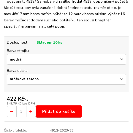
Trodat printy 4912* Samobarvicí razítko Trodat 4912, doporučený počet 5
řádků textu, aby byla zaručená dobrá čitelnost textu. rozměr otisku je
max 46x17 mm barva razítka: výběr ze 12 barev barva otisku: výběr z 16
barev možnost dodání suchého polštářku, ten slouží k naplnění
speciálními barvami na...
celý popis
Dostupnost
Skladem 10 ks
Barva strojku
Barva otisku
422 Kč
/
ks
348,76 Kč
bez DPH
Přidat do košíku
Číslo produktu:
4912-2023-83