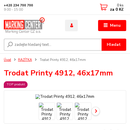
0
ks
+420 234 700 700
za
0 Kč
9:00 - 15:00
Menu
Hledat
Úvod
RAZÍTKA
Trodat Printy 4912, 46x17mm
Trodat Printy 4912, 46x17mm
TOP produkt