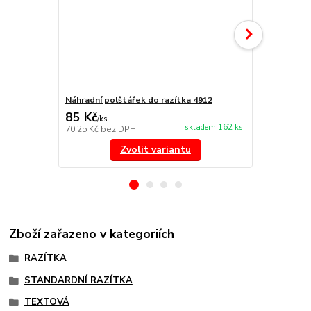
Náhradní polštářek do razítka 4912
NORIS 191 r
85 Kč
297 Kč
/
ks
/
ks
skladem 162 ks
70,25 Kč
bez DPH
245,45 Kč
be
Zvolit variantu
Zboží zařazeno v kategoriích
RAZÍTKA
STANDARDNÍ RAZÍTKA
TEXTOVÁ