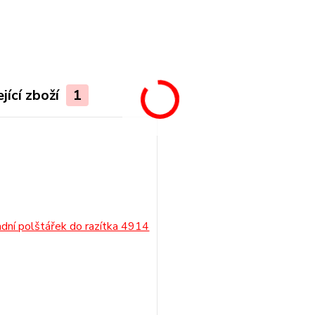
.
jící zboží
1