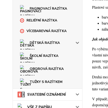
Plastové s
PAGINOVACÍ RAZÍTKA
barv
RELIÉFNÍ RAZÍTKA
barv
náhr
VÍCEBAREVNÁ RAZÍTKA
Jak objedn
DĚTSKÁ RAZÍTKA
Po výběru 
vlastní ná
ŠKOLNÍ RAZÍTKA
pouze veps
návrh, za
OBOROVÁ RAZÍTKA
Druhá možn
TUŽKY S RAZÍTKEM
jednotlivý
tuto varia
SVATEBNÍ OZNÁMENÍ
V případě,
doporučuje
VŠE Z PAPÍRU