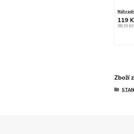
Náhradn
119 K
98,35 K
Zboží 
STAN