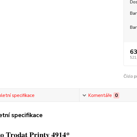
Dos
Bar
Bar
63
521
Číslo p
etní specifikace
Komentáře
0
tní specifikace
o Trodat Printy 4914*