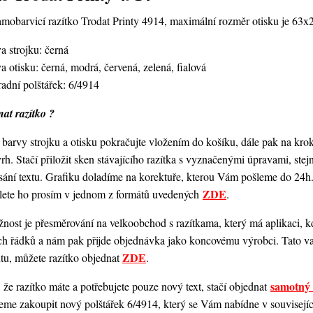
amobarvicí razítko Trodat Printy 4914,
maximální rozměr otisku je 63
a strojku: černá
a otisku: černá, modrá, červená, zelená, fialová
adní polštářek: 6/4914
at razítko ?
barvy strojku a otisku pokračujte vložením do košíku, dále pak na kro
vrh. Stačí přiložit sken stávajícího razítka s vyznačenými úpravami, st
ání textu. Grafiku doladíme na korektuře, kterou Vám pošleme do 24h.
ZDE
šlete ho prosím v jednom z formátů uvedených
.
ost je přesměrování na velkoobchod s razítkama, který má aplikaci, kde
ch řádků a nám pak přijde objednávka jako koncovému výrobci. Tato va
ZDE
ntu, můžete razítko objednat
.
samotný 
 že razítko máte a potřebujete pouze nový text, stačí objednat
me zakoupit nový polštářek 6/4914, který se Vám nabídne v souvisejícím