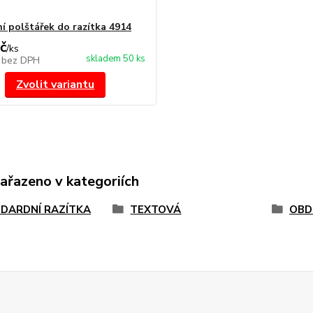
í polštářek do razítka 4914
č
/
ks
skladem 50 ks
č
bez DPH
Zvolit variantu
zařazeno v kategoriích
DARDNÍ RAZÍTKA
TEXTOVÁ
OBD