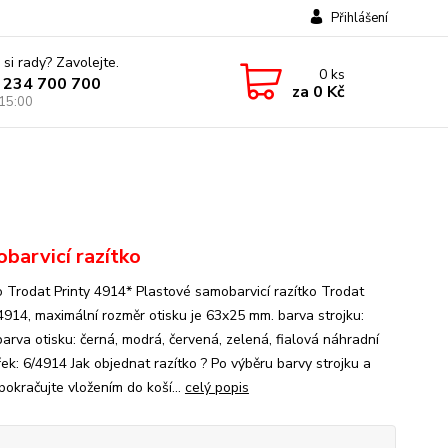
Přihlášení
 si rady? Zavolejte.
0
ks
 234 700 700
za
0 Kč
 15:00
barvicí razítko
o Trodat Printy 4914* Plastové samobarvicí razítko Trodat
 4914, maximální rozměr otisku je 63x25 mm. barva strojku:
barva otisku: černá, modrá, červená, zelená, fialová náhradní
ek: 6/4914 Jak objednat razítko ? Po výběru barvy strojku a
pokračujte vložením do koší...
celý popis