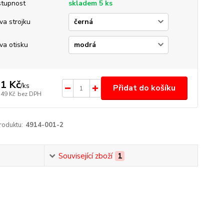
tupnost
skladem 5 ks
va strojku
va otisku
1 Kč
/
ks
Přidat do košíku
,49 Kč
bez DPH
roduktu:
4914-001-2
Související zboží
1