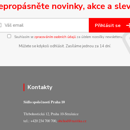
epropásněte novinky, akce a slev
Přihlásit se
Souhlasím se
zpracováním osobních údajů
za účelem rozesílky newsletteru.
Můžete se kdykoli odhlásit. Zasíláme jednou za 14 dní.
Kontakty
Sídlo společnosti Praha 10
Třebohostická 12, Praha 10-Strašnice
tel.: +420 234 700 700,
obchod@razitka.cz