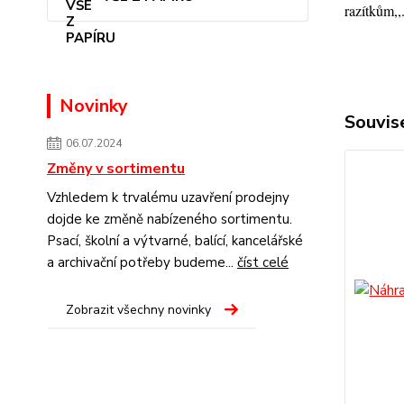
razítkům,,
Novinky
Souvise
06.07.2024
Změny v sortimentu
Vzhledem k trvalému uzavření prodejny
dojde ke změně nabízeného sortimentu.
Psací, školní a výtvarné, balící, kancelářské
a archivační potřeby budeme...
číst celé
Zobrazit všechny novinky