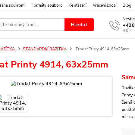
rana soukromí
Formáty souborů
Ke stažení
Vrácení zboží
Blog
Nevíte
Hledat
+420
9:00 -
RAZÍTKA
STANDARDNÍ RAZÍTKA
Trodat Printy 4914, 63x25mm
at Printy 4914, 63x25mm
Samo
Razítk
Printy
černá 
polštář
otisku 