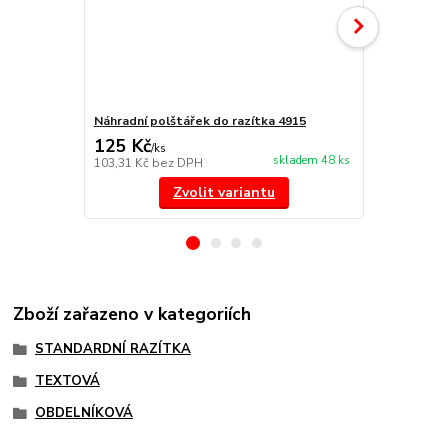
Náhradní polštářek do razítka 4915
NORIS 191 r
125 Kč
297 Kč
/
ks
/
ks
skladem 48 ks
103,31 Kč
bez DPH
245,45 Kč
be
Zvolit variantu
Zboží zařazeno v kategoriích
STANDARDNÍ RAZÍTKA
TEXTOVÁ
OBDELNÍKOVÁ