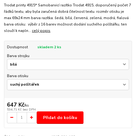
Trodat printy 4915* Samobarvicí razítko Trodat 4915, doporučený počet 7
řádků textu, aby byla zaručená dobrá čitelnost textu. rozměr otisku je
max 69x24 mm barva razítka: šedá, bílá, červená, zelená, modrá, fialová
barva otisku: výběr z 16 barev možnost dodání suchého polštářku, ten
slouží k napln...
celý popis
Dostupnost
skladem 2 ks
Barva strojku
Barva otisku
647 Kč
/
ks
534,71 Kč
bez DPH
Přidat do košíku