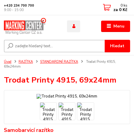
0
ks
+420 234 700 700
za
0 Kč
9:00 - 15:00
Menu
Hledat
Úvod
RAZÍTKA
STANDARDNÍ RAZÍTKA
Trodat Printy 4915,
69x24mm
Trodat Printy 4915, 69x24mm
Samobarvicí razítko