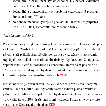
speciálními barvami např. rychleschnoucí, UV barvou viditelnou
pouze pod UV světlem nebo barvou na textil
dodací lhůta 2 pracovní dny při osobním vyzvednutí, 3 pracovní
dny s posláním PPLkem
po dohodě možnost výroby na počkání do 60 minut za příplatek
120,- Kč s DPH, vyzvednutí pouze v sídle firmy!!
Jak objednat razítko ?
Po výběru barvy strojku a otisku pokračujte vložením do košíku, dále pak
na krok ,,1. Obsah košíku,,
kde můžete napsat text popř. přiložit vlastní
návrh. Stačí přiložit sken stávajícího razítka s vyznačenými úpravami,
stejně jako se to dělá u e-mailové objednávky. Aplikace umožňuje pouze
vepsání textu. Grafiku doladíme na korektuře, kterou Vám pošleme do
24h. na e-mail uvedený na objednávce. Pokud máte vlastní návrh, zašlete
ZDE
ho prosím v jednom z formátů uvedených
.
Druhá možnost je přesměrování na velkoobchod s razítkama, který má
aplikaci, kde si razítko sami vytvoříte včetně výběru písma a velikosti
jednotlivých řádků a nám pak přijde objednávka jako koncovému výrobci.
Tato varianta je o 20% dražší než první možnost. Pokud si vyberete tuto
ZDE
variantu, můžete razítko objednat
.