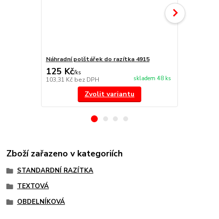
Náhradní polštářek do razítka 4915
NORIS 191 r
125 Kč
297 Kč
/
ks
/
ks
skladem 48 ks
103,31 Kč
bez DPH
245,45 Kč
be
Zvolit variantu
Zboží zařazeno v kategoriích
STANDARDNÍ RAZÍTKA
TEXTOVÁ
OBDELNÍKOVÁ