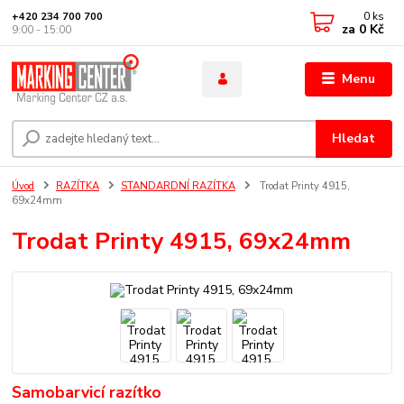
0
ks
+420 234 700 700
za
0 Kč
9:00 - 15:00
Menu
Hledat
Úvod
RAZÍTKA
STANDARDNÍ RAZÍTKA
Trodat Printy 4915,
69x24mm
Trodat Printy 4915, 69x24mm
Samobarvicí razítko