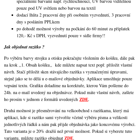
speciálními barvami např. rychleschnoucí, UV barvou viditelnou
pouze pod UV světlem nebo barvou na textil
dodací lhůta 2 pracovní dny při osobním vyzvednutí, 3 pracovní
dny s posláním PPLkem
po dohodě možnost výroby na počkání do 60 minut za příplatek
120,- Kč s DPH, vyzvednutí pouze v sídle firmy!!
Jak objednat razítko ?
Po výběru barvy strojku a otisku pokračujte vložením do košíku, dále pak
na krok ,,1. Obsah košíku,,
kde můžete napsat text popř. přiložit vlastní
návrh. Stačí přiložit sken stávajícího razítka s vyznačenými úpravami,
stejně jako se to dělá u e-mailové objednávky. Aplikace umožňuje pouze
vepsání textu. Grafiku doladíme na korektuře, kterou Vám pošleme do
24h. na e-mail uvedený na objednávce. Pokud máte vlastní návrh, zašlete
ZDE
ho prosím v jednom z formátů uvedených
.
Druhá možnost je přesměrování na velkoobchod s razítkama, který má
aplikaci, kde si razítko sami vytvoříte včetně výběru písma a velikosti
jednotlivých řádků a nám pak přijde objednávka jako koncovému výrobci.
Tato varianta je o 20% dražší než první možnost. Pokud si vyberete tuto
ZDE
variantu, můžete razítko objednat
.