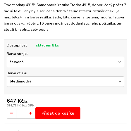
Trodat printy 4915* Samobarvicí razítko Trodat 4915, doporučený počet 7
řádků textu, aby byla zaručená dobrá čitelnost textu. rozměr otisku je
max 69x24 mm barva razítka: šedá, bílá, červená, zelená, modrá, fialová
barva otisku: výběr z 16 barev možnost dodání suchého polštářku, ten
slouží k napln...
celý popis
Dostupnost
skladem 5 ks
Barva strojku
Barva otisku
647 Kč
/
ks
534,71 Kč
bez DPH
Přidat do košíku