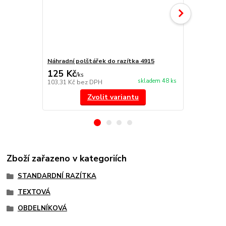
Náhradní polštářek do razítka 4915
NORIS 191 r
125 Kč
297 Kč
/
ks
/
ks
skladem 48 ks
103,31 Kč
bez DPH
245,45 Kč
be
Zvolit variantu
Zboží zařazeno v kategoriích
STANDARDNÍ RAZÍTKA
TEXTOVÁ
OBDELNÍKOVÁ