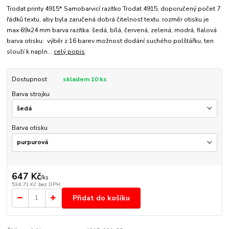
Trodat printy 4915* Samobarvicí razítko Trodat 4915, doporučený počet 7
řádků textu, aby byla zaručená dobrá čitelnost textu. rozměr otisku je
max 69x24 mm barva razítka: šedá, bílá, červená, zelená, modrá, fialová
barva otisku: výběr z 16 barev možnost dodání suchého polštářku, ten
slouží k napln...
celý popis
Dostupnost
skladem 10 ks
Barva strojku
Barva otisku
647 Kč
/
ks
534,71 Kč
bez DPH
Přidat do košíku