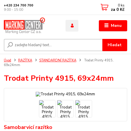
0
ks
+420 234 700 700
za
0 Kč
9:00 - 15:00
Menu
Hledat
Úvod
RAZÍTKA
STANDARDNÍ RAZÍTKA
Trodat Printy 4915,
69x24mm
Trodat Printy 4915, 69x24mm
Samobarvicí razítko