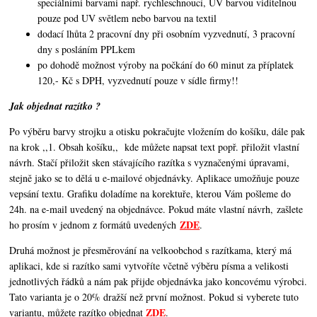
speciálními barvami např. rychleschnoucí, UV barvou viditelnou
pouze pod UV světlem nebo barvou na textil
dodací lhůta 2 pracovní dny při osobním vyzvednutí, 3 pracovní
dny s posláním PPLkem
po dohodě možnost výroby na počkání do 60 minut za příplatek
120,- Kč s DPH, vyzvednutí pouze v sídle firmy!!
Jak objednat razítko ?
Po výběru barvy strojku a otisku pokračujte vložením do košíku, dále pak
na krok ,,1. Obsah košíku,,
kde můžete napsat text popř. přiložit vlastní
návrh. Stačí přiložit sken stávajícího razítka s vyznačenými úpravami,
stejně jako se to dělá u e-mailové objednávky. Aplikace umožňuje pouze
vepsání textu. Grafiku doladíme na korektuře, kterou Vám pošleme do
24h. na e-mail uvedený na objednávce. Pokud máte vlastní návrh, zašlete
ZDE
ho prosím v jednom z formátů uvedených
.
Druhá možnost je přesměrování na velkoobchod s razítkama, který má
aplikaci, kde si razítko sami vytvoříte včetně výběru písma a velikosti
jednotlivých řádků a nám pak přijde objednávka jako koncovému výrobci.
Tato varianta je o 20% dražší než první možnost. Pokud si vyberete tuto
ZDE
variantu, můžete razítko objednat
.