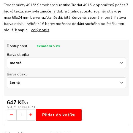
Trodat printy 4915* Samobarvicí razítko Trodat 4915, doporučený počet 7
řádků textu, aby byla zaručená dobrá čitelnost textu. rozměr otisku je
max 69x24 mm barva razítka: šedá, bílá, červená, zelená, modrá, fialová
barva otisku: výběr z 16 barev možnost dodání suchého polštářku, ten
slouží k napln...
celý popis
Dostupnost
skladem 5 ks
Barva strojku
Barva otisku
647 Kč
/
ks
534,71 Kč
bez DPH
Přidat do košíku