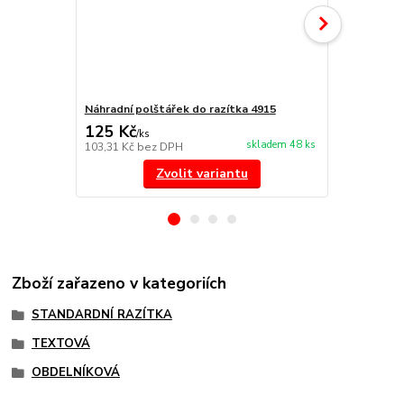
Náhradní polštářek do razítka 4915
NORIS 191 r
125 Kč
297 Kč
/
ks
/
ks
skladem 48 ks
103,31 Kč
bez DPH
245,45 Kč
be
Zvolit variantu
Zboží zařazeno v kategoriích
STANDARDNÍ RAZÍTKA
TEXTOVÁ
OBDELNÍKOVÁ