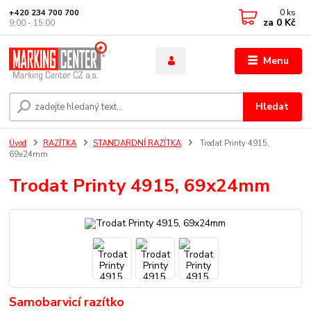
0
ks
+420 234 700 700
za
0 Kč
9:00 - 15:00
Menu
Hledat
Úvod
RAZÍTKA
STANDARDNÍ RAZÍTKA
Trodat Printy 4915,
69x24mm
Trodat Printy 4915, 69x24mm
Samobarvicí razítko