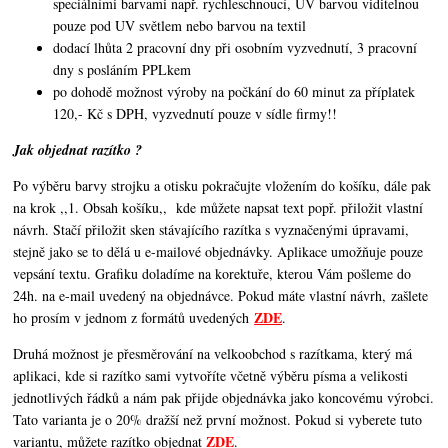
speciálními barvami např. rychleschnoucí, UV barvou viditelnou
pouze pod UV světlem nebo barvou na textil
dodací lhůta 2 pracovní dny při osobním vyzvednutí, 3 pracovní
dny s posláním PPLkem
po dohodě možnost výroby na počkání do 60 minut za příplatek
120,- Kč s DPH, vyzvednutí pouze v sídle firmy!!
Jak objednat razítko ?
Po výběru barvy strojku a otisku pokračujte vložením do košíku, dále pak
na krok ,,1. Obsah košíku,,
kde můžete napsat text popř. přiložit vlastní
návrh. Stačí přiložit sken stávajícího razítka s vyznačenými úpravami,
stejně jako se to dělá u e-mailové objednávky. Aplikace umožňuje pouze
vepsání textu. Grafiku doladíme na korektuře, kterou Vám pošleme do
24h. na e-mail uvedený na objednávce. Pokud máte vlastní návrh, zašlete
ZDE
ho prosím v jednom z formátů uvedených
.
Druhá možnost je přesměrování na velkoobchod s razítkama, který má
aplikaci, kde si razítko sami vytvoříte včetně výběru písma a velikosti
jednotlivých řádků a nám pak přijde objednávka jako koncovému výrobci.
Tato varianta je o 20% dražší než první možnost. Pokud si vyberete tuto
ZDE
variantu, můžete razítko objednat
.