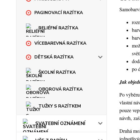
Samobarvic
PAGINOVACÍ RAZÍTKA
roz
RELIÉFNÍ RAZÍTKA
barv
bar
VÍCEBAREVNÁ RAZÍTKA
mož
svět
DĚTSKÁ RAZÍTKA
dod
po 
ŠKOLNÍ RAZÍTKA
Jak objedn
OBOROVÁ RAZÍTKA
Po výběru 
vlastní ná
TUŽKY S RAZÍTKEM
pouze veps
návrh, za
SVATEBNÍ OZNÁMENÍ
Druhá možn
jednotlivý