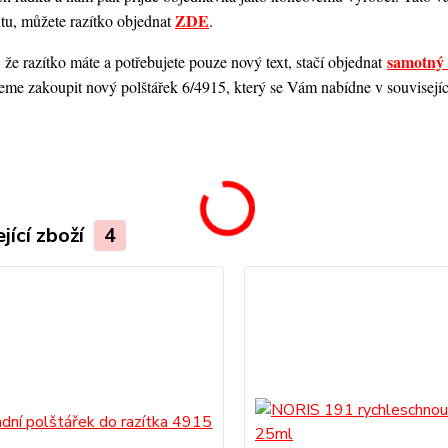
ZDE
ntu, můžete razítko objednat
.
samotný 
 že razítko máte a potřebujete pouze nový text, stačí objednat
me zakoupit nový polštářek 6/4915, který se Vám nabídne v souvisejícím
.
jící zboží
4