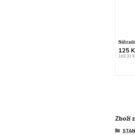
Náhradn
125 K
103,31 
Zboží 
STAN