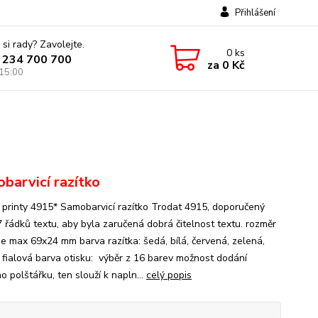
Přihlášení
 si rady? Zavolejte.
0
ks
 234 700 700
za
0 Kč
 15:00
barvicí razítko
 printy 4915* Samobarvicí razítko Trodat 4915, doporučený
7 řádků textu, aby byla zaručená dobrá čitelnost textu. rozměr
 je max 69x24 mm barva razítka: šedá, bílá, červená, zelená,
 fialová barva otisku: výběr z 16 barev možnost dodání
 polštářku, ten slouží k napln...
celý popis