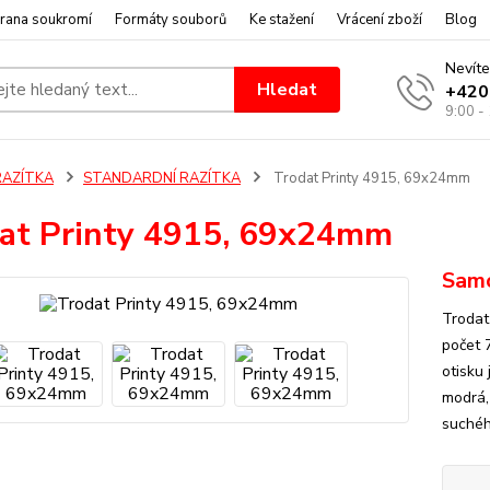
rana soukromí
Formáty souborů
Ke stažení
Vrácení zboží
Blog
Nevíte
Hledat
+420
9:00 -
RAZÍTKA
STANDARDNÍ RAZÍTKA
Trodat Printy 4915, 69x24mm
at Printy 4915, 69x24mm
Samo
Trodat
počet 
otisku
modrá,
suchého