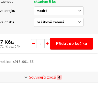
tupnost
skladem 5 ks
va strojku
va otisku
7 Kč
/
ks
Přidat do košíku
,71 Kč
bez DPH
roduktu:
4915-001-66
Související zboží
4