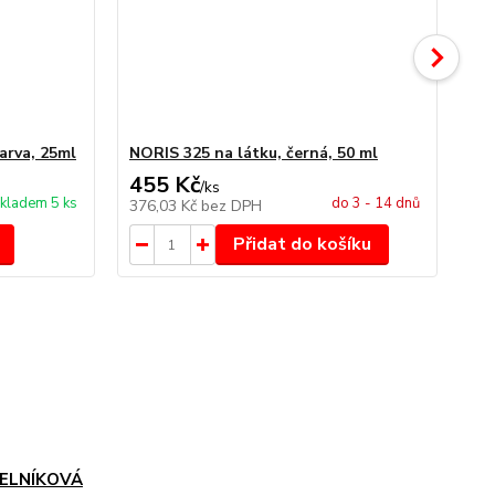
arva, 25ml
NORIS 325 na látku, černá, 50 ml
NO
455 Kč
4
/
ks
kladem 5 ks
do 3 - 14 dnů
376,03 Kč
bez DPH
34
Přidat do košíku
ELNÍKOVÁ