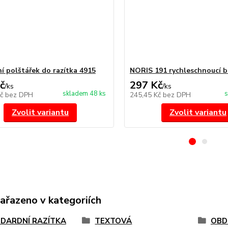
í polštářek do razítka 4915
NORIS 191 rychleschnoucí b
č
297 Kč
/
ks
/
ks
skladem 48 ks
s
Kč
bez DPH
245,45 Kč
bez DPH
Zvolit variantu
Zvolit variantu
zařazeno v kategoriích
DARDNÍ RAZÍTKA
TEXTOVÁ
OBD