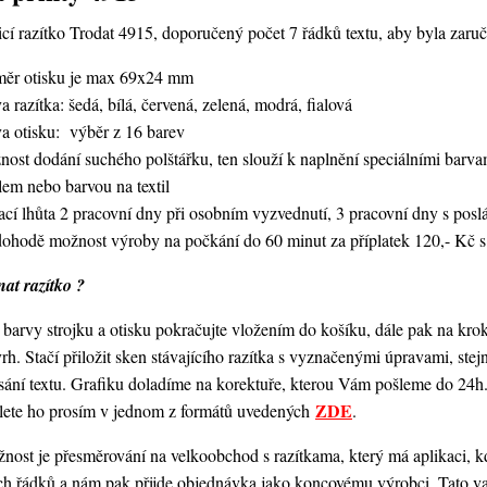
í razítko Trodat 4915, doporučený počet 7 řádků textu, aby byla zaruče
měr otisku je max 69x24 mm
a razítka: šedá, bílá, červená, zelená, modrá, fialová
va otisku: výběr z 16 barev
nost dodání suchého polštářku, ten slouží k naplnění speciálními bar
lem nebo barvou na textil
ací lhůta 2 pracovní dny při osobním vyzvednutí, 3 pracovní dny s po
dohodě možnost výroby na počkání do 60 minut za příplatek 120,- Kč s
at razítko ?
barvy strojku a otisku pokračujte vložením do košíku, dále pak na kro
vrh. Stačí přiložit sken stávajícího razítka s vyznačenými úpravami, st
ání textu. Grafiku doladíme na korektuře, kterou Vám pošleme do 24h.
ZDE
šlete ho prosím v jednom z formátů uvedených
.
ost je přesměrování na velkoobchod s razítkama, který má aplikaci, kde
ch řádků a nám pak přijde objednávka jako koncovému výrobci. Tato va