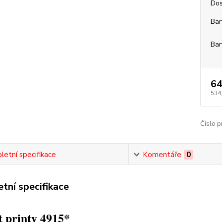
Dos
Bar
Bar
64
534
Číslo p
etní specifikace
Komentáře
0
tní specifikace
 printy 4915*