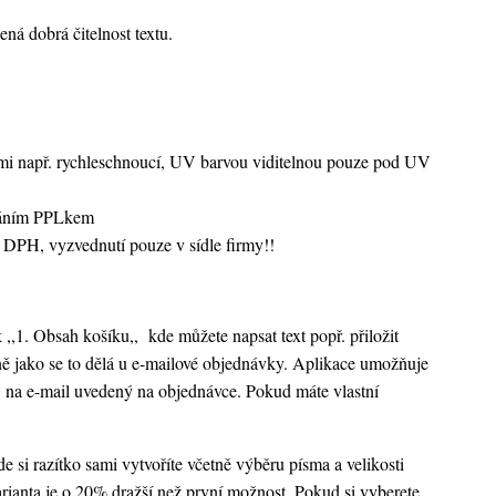
ná dobrá čitelnost textu.
vami např. rychleschnoucí, UV barvou viditelnou pouze pod UV
sláním PPLkem
 DPH, vyzvednutí pouze v sídle firmy!!
k ,,1. Obsah košíku,,
kde můžete napsat text popř. přiložit
ejně jako se to dělá u e-mailové objednávky. Aplikace umožňuje
 na e-mail uvedený na objednávce. Pokud máte vlastní
 si razítko sami vytvoříte včetně výběru písma a velikosti
rianta je o 20% dražší než první možnost. Pokud si vyberete