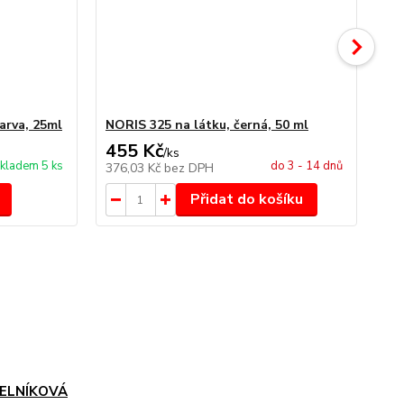
arva, 25ml
NORIS 325 na látku, černá, 50 ml
NO
455 Kč
4
/
ks
kladem 5 ks
do 3 - 14 dnů
376,03 Kč
bez DPH
34
Přidat do košíku
ELNÍKOVÁ