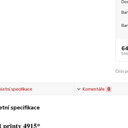
Dos
Bar
Bar
64
534
Číslo p
etní specifikace
Komentáře
0
tní specifikace
 printy 4915*