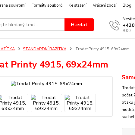
rana soukromí
Formáty souborů
Ke stažení
Vrácení zboží
Blog
Nevíte
Hledat
+420
9:00 -
RAZÍTKA
STANDARDNÍ RAZÍTKA
Trodat Printy 4915, 69x24mm
at Printy 4915, 69x24mm
Samo
Trodat
počet 
otisku
modrá,
suchého