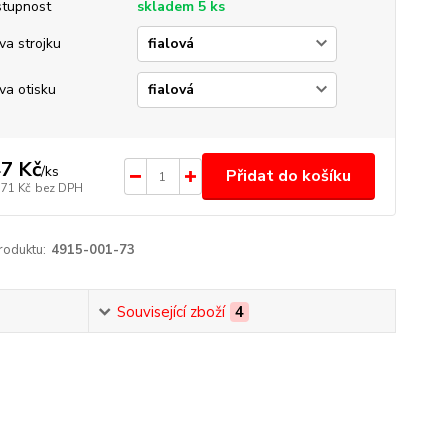
tupnost
skladem 5 ks
va strojku
va otisku
7 Kč
/
ks
Přidat do košíku
,71 Kč
bez DPH
roduktu:
4915-001-73
Související zboží
4