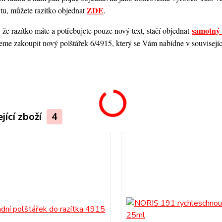
ZDE
ntu, můžete razítko objednat
.
samotný 
 že razítko máte a potřebujete pouze nový text, stačí objednat
me zakoupit nový polštářek 6/4915, který se Vám nabídne v souvisejícím
.
jící zboží
4