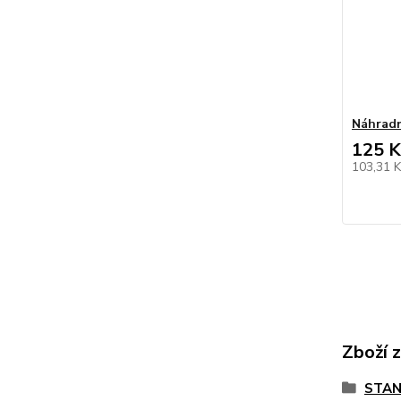
Náhradn
125 K
103,31 
Zboží 
STAN