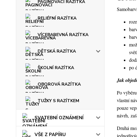
PAGINOVACÍ RAZÍTKA
Samobarvic
RELIÉFNÍ RAZÍTKA
roz
barv
VÍCEBAREVNÁ RAZÍTKA
bar
mož
DĚTSKÁ RAZÍTKA
svět
dod
po 
ŠKOLNÍ RAZÍTKA
Jak objedn
OBOROVÁ RAZÍTKA
Po výběru 
vlastní ná
TUŽKY S RAZÍTKEM
pouze veps
návrh, za
SVATEBNÍ OZNÁMENÍ
Druhá možn
VŠE Z PAPÍRU
jednotlivý