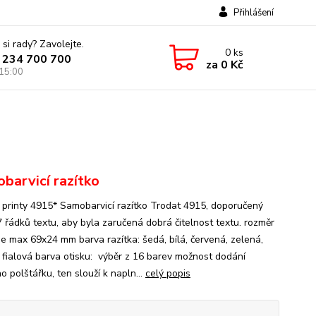
Přihlášení
 si rady? Zavolejte.
0
ks
 234 700 700
za
0 Kč
 15:00
barvicí razítko
 printy 4915* Samobarvicí razítko Trodat 4915, doporučený
7 řádků textu, aby byla zaručená dobrá čitelnost textu. rozměr
 je max 69x24 mm barva razítka: šedá, bílá, červená, zelená,
 fialová barva otisku: výběr z 16 barev možnost dodání
 polštářku, ten slouží k napln...
celý popis