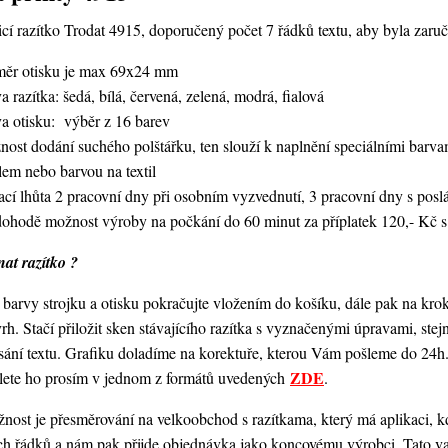
í razítko Trodat 4915, doporučený počet 7 řádků textu, aby byla zaruče
měr otisku je max 69x24 mm
a razítka: šedá, bílá, červená, zelená, modrá, fialová
va otisku: výběr z 16 barev
nost dodání suchého polštářku, ten slouží k naplnění speciálními bar
lem nebo barvou na textil
ací lhůta 2 pracovní dny při osobním vyzvednutí, 3 pracovní dny s po
dohodě možnost výroby na počkání do 60 minut za příplatek 120,- Kč s
at razítko ?
barvy strojku a otisku pokračujte vložením do košíku, dále pak na kro
vrh. Stačí přiložit sken stávajícího razítka s vyznačenými úpravami, st
ání textu. Grafiku doladíme na korektuře, kterou Vám pošleme do 24h.
ZDE
šlete ho prosím v jednom z formátů uvedených
.
ost je přesměrování na velkoobchod s razítkama, který má aplikaci, kde
ch řádků a nám pak přijde objednávka jako koncovému výrobci. Tato va