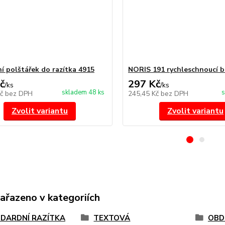
í polštářek do razítka 4915
NORIS 191 rychleschnoucí b
č
297 Kč
/
ks
/
ks
skladem 48 ks
s
Kč
bez DPH
245,45 Kč
bez DPH
Zvolit variantu
Zvolit variantu
zařazeno v kategoriích
DARDNÍ RAZÍTKA
TEXTOVÁ
OBD