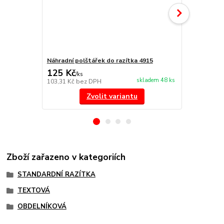
Náhradní polštářek do razítka 4915
NORIS 191 r
125 Kč
297 Kč
/
ks
/
ks
skladem 48 ks
103,31 Kč
bez DPH
245,45 Kč
be
Zvolit variantu
Zboží zařazeno v kategoriích
STANDARDNÍ RAZÍTKA
TEXTOVÁ
OBDELNÍKOVÁ