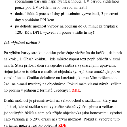
speciálními barvami např. rychleschnoucí, UV barvou viditelnou
pouze pod UV světlem nebo barvou na textil
dodací lhůta 2 pracovní dny při osobním vyzvednutí, 3 pracovní
dny s posláním PPLkem
po dohodě možnost výroby na počkání do 60 minut za příplatek
120,- Kč s DPH, vyzvednutí pouze v sídle firmy!!
Jak objednat razítko ?
Po výběru barvy strojku a otisku pokračujte vložením do košíku, dále pak
na krok ,,1. Obsah košíku,,
kde můžete napsat text popř. přiložit vlastní
návrh. Stačí přiložit sken stávajícího razítka s vyznačenými úpravami,
stejně jako se to dělá u e-mailové objednávky. Aplikace umožňuje pouze
vepsání textu. Grafiku doladíme na korektuře, kterou Vám pošleme do
24h. na e-mail uvedený na objednávce. Pokud máte vlastní návrh, zašlete
ZDE
ho prosím v jednom z formátů uvedených
.
Druhá možnost je přesměrování na velkoobchod s razítkama, který má
aplikaci, kde si razítko sami vytvoříte včetně výběru písma a velikosti
jednotlivých řádků a nám pak přijde objednávka jako koncovému výrobci.
Tato varianta je o 20% dražší než první možnost. Pokud si vyberete tuto
ZDE
variantu, můžete razítko objednat
.