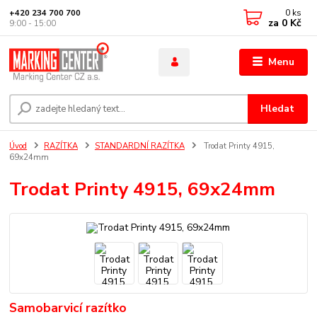
0
ks
+420 234 700 700
za
0 Kč
9:00 - 15:00
Menu
Hledat
Úvod
RAZÍTKA
STANDARDNÍ RAZÍTKA
Trodat Printy 4915,
69x24mm
Trodat Printy 4915, 69x24mm
Samobarvicí razítko