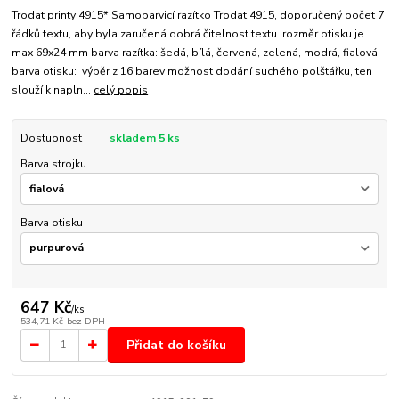
Trodat printy 4915* Samobarvicí razítko Trodat 4915, doporučený počet 7
řádků textu, aby byla zaručená dobrá čitelnost textu. rozměr otisku je
max 69x24 mm barva razítka: šedá, bílá, červená, zelená, modrá, fialová
barva otisku: výběr z 16 barev možnost dodání suchého polštářku, ten
slouží k napln...
celý popis
Dostupnost
skladem 5 ks
Barva strojku
Barva otisku
647 Kč
/
ks
534,71 Kč
bez DPH
Přidat do košíku